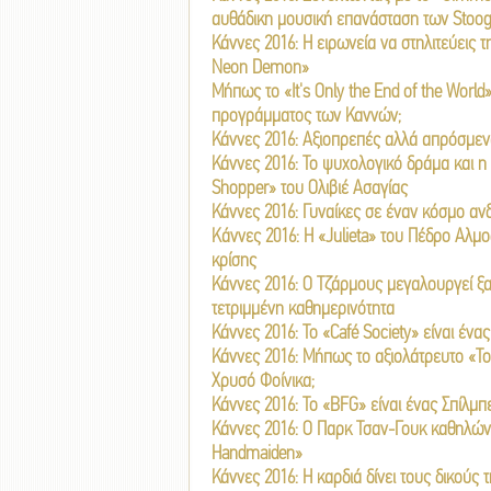
αυθάδικη μουσική επανάσταση των Stoo
Κάννες 2016: Η ειρωνεία να στηλιτεύεις τ
Neon Demon»
Μήπως το «It's Only the End of the World»
προγράμματος των Καννών;
Κάννες 2016: Αξιοπρεπές αλλά απρόσμεν
Κάννες 2016: Το ψυχολογικό δράμα και η 
Shopper» του Ολιβιέ Ασαγίας
Κάννες 2016: Γυναίκες σε έναν κόσμο ανδ
Kάννες 2016: Η «Julieta» του Πέδρο Αλμ
κρίσης
Κάννες 2016: Ο Τζάρμους μεγαλουργεί ξα
τετριμμένη καθημερινότητα
Κάννες 2016: Το «Café Society» είναι έν
Κάννες 2016: Mήπως το αξιολάτρευτο «To
Χρυσό Φοίνικα;
Κάννες 2016: Το «BFG» είναι ένας Σπίλμ
Κάννες 2016: Ο Παρκ Τσαν-Γουκ καθηλώνε
Handmaiden»
Κάννες 2016: Η καρδιά δίνει τους δικούς