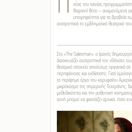
Π
νέας του ταινίας προγραμματίστη
Φαραντί θέτει – αναμενόμενα γι
υποψηφιότητα για τα βραβεία τω
ανατρεπτικά το εμβληματικό θεατρικό το
Στο «The Salesman», ο Ιρανός δημιουργ
διασκευάζει ανατρεπτικά τον «Θάνατο το
θεατρικό στοιχείο απολύτως οργανικά σ
περηφάνειας και εκδίκησης. Γιατί ομολο
το περίφημο έργο του κορυφαίου Αμερικ
μικρόκοσμο της σημερινής Τεχεράνης, διακ
μεθοδικότητα και την αυθεντική κινηματο
αχνή μπορεί να φαντάζει αρχικά, τόσο ε