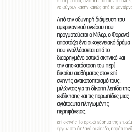
η ηρεμία τους ανατρέπεται όταν η πολυκ
να φύγουν κακήν κακώς από το μοντέρνο
Από την οδυνηρή διάψευση του
αμερικανικού ονείρου που
πραγματεύεται ο Μίλερ, ο Φαραντί
αποστάζει ένα οικογενειακό δράμα
που εναλλάσσεται από το
διαρρηγμένο αστικό σκηνικό και
την αποκατάσταση του περί
δικαίου αισθήματος στον επί
σκηνής αντικατοπτρισμό τους,
μιλώντας για τη δίκοπη λεπίδα της
εκδίκησης και τις παρωπίδες μιας
αγιάτρευτα πληγωμένης
περηφάνειας.
επί σκηνής. Το αρχικό εύρημα της επικε
έργων στο διπλανό οικόπεδο, παρότι τον