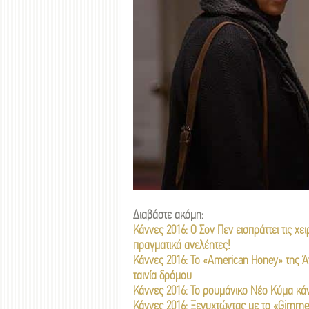
Διαβάστε ακόμη:
Κάννες 2016: Ο Σον Πεν εισπράττει τις χε
πραγματικά ανελέητες!
Κάννες 2016: Το «American Honey» της Ά
ταινία δρόμου
Κάννες 2016: Το ρουμάνικο Νέο Κύμα κάνε
Κάννες 2016: Ξενυχτώντας με το «Gimme D