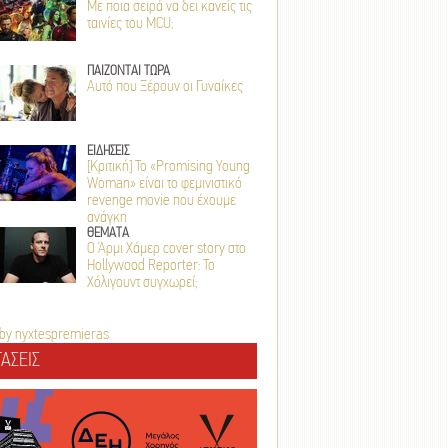
Με ποια σειρά να δει κανείς τις
ταινίες του MCU;
ΠΑΙΖΟΝΤΑΙ ΤΩΡΑ
Αυτό που Ξέρουν οι Γυναίκες
ΕΙΔΗΣΕΙΣ
[Κριτική] Το «Promising Young
Woman» είναι το φεμινιστικό
revenge movie που έχουμε
ανάγκη
ΘΕΜΑΤΑ
Ο Άρμι Χάμερ cover story στο
Hollywood Reporter: Το
Χόλιγουντ συγχωρεί;
by nyxtespremieras
ΑΣΕΙΣ