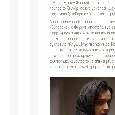
δεν είναι για τον Φαραντί κάτι περισσό
πονηρά το ζευγάρι σε ένα μονοπάτι χωρίς
διαφαίνεται ξεκάθαρα ενώ πια έχουμε μπει
Από την οδυνηρή διάψευση του αμερικαν
«Εμποράκο», ο Φαραντί αποστάζει ένα ο
διαρρηγμένο αστικό σκηνικό και την αποκ
αντικατοπτρισμό τους, μιλώντας για τη δί
αγιάτρευτα πληγωμένης περηφάνειας. Μόν
αποδεικνύεται τελικά άλλο από τον «προφ
πειστήριο του πόσο οργανικά προσάρμοσε
του πόνημα, κάνοντάς το να απέχει μίλια
κοιτάζει πώς θα υποκλιθεί μπροστά στο 