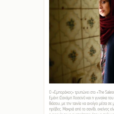
Ο «Εμποράκος» τρυπώνει στο «The Sales
Εμάντ (Σαχάμπ Χοσεϊνί) και η γυναίκα του
θιάσου, με την ταινία να ανοίγει μέσα σ
πρόβες. Μακριά από το σανίδι, εκείνος εί