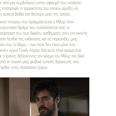
τερο από μια συμβολικού τύπου αφορμή που εντάσσει
 επιστροφή, η τραγικότητα του οποίου αρχίζει να
 αρκετά βαθιά στο δεύτερο μισό της ταινίας.
ικού ονείρου που πραγματεύεται ο Μίλερ στον
ικογενειακό δράμα που εναλλάσσεται από το
ατάσταση του περί δικαίου αισθήματος στον επί σκηνής
κοπη λεπίδα της εκδίκησης και τις παρωπίδες μιας
ο που το θύμα – που ποτέ δεν είναι μόνο ένα -
ανή» κύριο Γουίλι Λόμαν. Και αυτό είναι ακόμα ένα
 ο Ιρανός δεξιοτέχνης τον κόσμο του Μίλερ στο δικό
 από τη λογική μιας φοβικά τυπικής διασκευής που
μέγεθος ενός κλασσικού έργου.