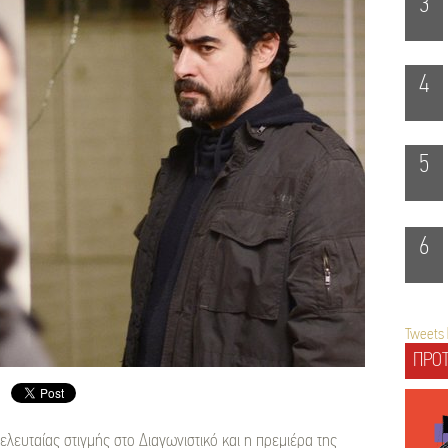
3
4
5
6
Tweets 
ΠΡΟΤ
ελευταίας στιγμής στο Διαγωνιστικό και η πρεμιέρα της