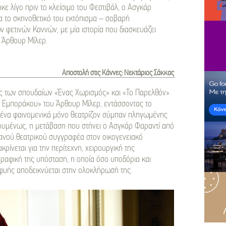
κε λίγο πριν το κλείσιμο του Φεστιβάλ, ο Ασγκάρ
α το σκηνοθετικό του εκτόπισμα – σοβαρή
ν φετινών Καννών, με μία ιστορία που διασκευάζει
υ Άρθουρ Μίλερ.
Αποστολή στις Κάννες: Νεκτάριος Σάκκας
ός των σπουδαίων «Ένας Χωρισμός» και «Το Παρελθόν»
υ Εμποράκου» του Άρθουρ Μίλερ, εντάσσοντας το
ε ένα φαινομενικά μόνο θεατρίζον σύμπαν πληγωμένης
γουμένως, η μετάβαση που στήνει ο Ασγκάρ Φαραντί από
ανού θεατρικού συγγραφέα στον οικογενειακό
ρίνεται για την περίτεχνη, χειρουργική της
γραφική της υπόσταση, η οποία όσο υποδόρια και
υφυής αποδεικνύεται στην ολοκλήρωσή της.