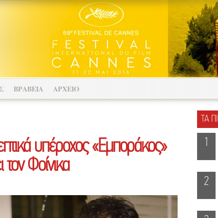
Σ
ΒΡΑΒΕΙΑ
ΑΡΧΕΙΟ
ΤΑ Π
1
επτικά υπέροχος «Εμποράκος»
 τον Φοίνικα
2