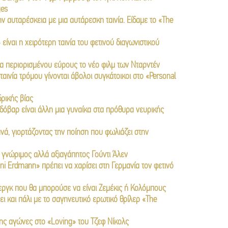
ges
ην αυταρέσκεια με μια αυτάρεσκη ταινία. Είδαμε το «The
 είναι η χειρότερη ταινία του φετινού διαγωνιστικού
α περιορισμένου εύρους το νέο φιλμ των Νταρντέν
ταινία τρόμου γίνονται άβολοι συγκάτοικοι στο «Personal
ρικής βίας
οδόβαρ είναι άλλη μια γυναίκα στα πρόθυρα νευρικής
νά, γιορτάζοντας την ποίηση που φωλιάζει στην
ας γνώριμος αλλά αξιαγάπητος Γούντι Άλεν
ni Erdmann» πρέπει να χαρίσει στη Γερμανία τον φετινό
περγκ που θα μπορούσε να είναι Ζεμέκις ή Κολόμπους
ι και πάλι με το σαγηνευτικό ερωτικό θρίλερ «The
 της αγώνες στο «Loving» του Τζεφ Νίκολς