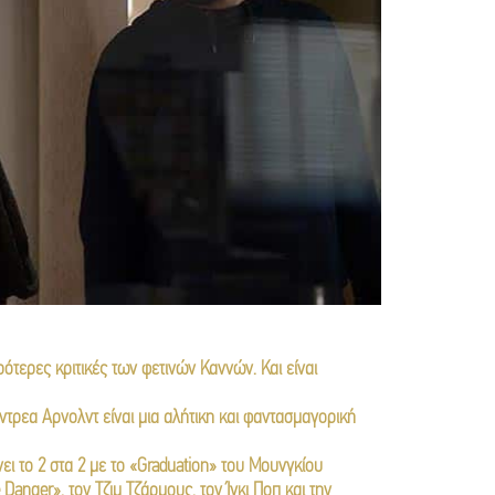
ιρότερες κριτικές των φετινών Καννών. Και είναι
ντρεα Αρνολντ είναι μια αλήτικη και φαντασμαγορική
ι το 2 στα 2 με το «Graduation» του Μουνγκίου
anger», τον Τζιμ Τζάρμους, τον Ίγκι Ποπ και την