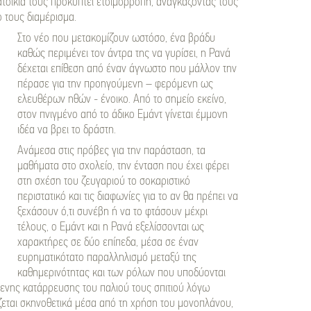
ατοικία τους προκύπτει ετοιμόρροπη, αναγκάζοντάς τους
 τους διαμέρισμα.
Στο νέο που μετακομίζουν ωστόσο, ένα βράδυ
καθώς περιμένει τον άντρα της να γυρίσει, η Ρανά
δέχεται επίθεση από έναν άγνωστο που μάλλον την
πέρασε για την προηγούμενη – φερόμενη ως
ελευθέρων ηθών - ένοικο. Από το σημείο εκείνο,
στον πνιγμένο από το άδικο Εμάντ γίνεται έμμονη
ιδέα να βρει το δράστη.
Ανάμεσα στις πρόβες για την παράσταση, τα
μαθήματα στο σχολείο, την ένταση που έχει φέρει
στη σχέση του ζευγαριού το σοκαριστικό
περιστατικό και τις διαφωνίες για το αν θα πρέπει να
ξεχάσουν ό,τι συνέβη ή να το φτάσουν μέχρι
τέλους, ο Εμάντ και η Ρανά εξελίσσονται ως
χαρακτήρες σε δύο επίπεδα, μέσα σε έναν
ευρηματικότατο παραλληλισμό μεταξύ της
καθημερινότητας και των ρόλων που υποδύονται
ίμενης κατάρρευσης του παλιού τους σπιτιού λόγω
ίζεται σκηνοθετικά μέσα από τη χρήση του μονοπλάνου,