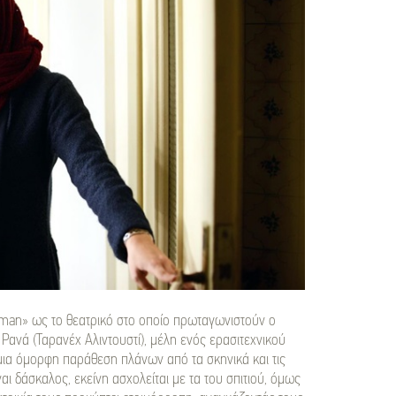
man» ως το θεατρικό στο οποίο πρωταγωνιστούν ο
 Ρανά (Ταρανέχ Αλιντουστί), μέλη ενός ερασιτεχνικού
ε μια όμορφη παράθεση πλάνων από τα σκηνικά και τις
ναι δάσκαλος, εκείνη ασχολείται με τα του σπιτιού, όμως