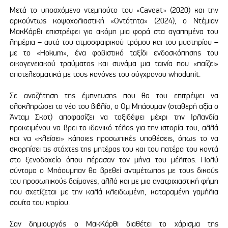
Μετά το υποσχόμενο ντεμπούτο του «Caveat» (2020) και την
αρκούντως κοψοχολιαστική «Οντότητα» (2024), ο Ντέμιαν
ΜακΚάρθι επιστρέφει για ακόμη μια φορά στα αγαπημένα του
λημέρια – αυτά του ατμοσφαιρικού τρόμου και του μυστηρίου –
με το «Hokum», ένα φοβιστικό ταξίδι ενδοσκόπησης του
οικογενειακού τραύματος και συνάμα μια ταινία που «παίζει»
αποτελεσματικά με τους κανόνες του σύγχρονου whodunit.
Σε αναζήτηση της έμπνευσης που θα του επιτρέψει να
ολοκληρώσει το νέο του βιβλίο, ο Ομ Μπάουμαν (σταθερή αξία ο
Άνταμ Σκοτ) αποφασίζει να ταξιδέψει μέχρι την Ιρλανδία
προκειμένου να βρει το ιδανικό τέλος για την ιστορία του, αλλά
και να «κλείσει» κάποιες προσωπικές υποθέσεις, όπως το να
σκορπίσει τις στάχτες της μητέρας του και του πατέρα του κοντά
στο ξενοδοχείο όπου πέρασαν τον μήνα του μέλιτος. Πολύ
σύντομα ο Μπάουμπαν θα βρεθεί αντιμέτωπος με τους δικούς
του προσωπικούς δαίμονες, αλλά και με μια ανατριχιαστική φήμη
που σχετίζεται με την καλά κλειδωμένη, καταραμένη γαμήλια
σουίτα του κτιρίου.
Σαν δημιουργός ο ΜακΚάρθι διαθέτει το χάρισμα της