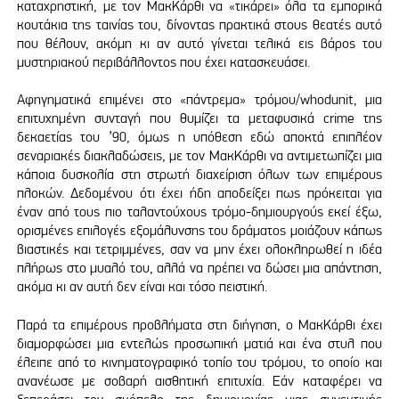
καταχρηστική, με τον ΜακΚάρθι να «τικάρει» όλα τα εμπορικά
κουτάκια της ταινίας του, δίνοντας πρακτικά στους θεατές αυτό
που θέλουν, ακόμη κι αν αυτό γίνεται τελικά εις βάρος του
μυστηριακού περιβάλλοντος που έχει κατασκευάσει.
Αφηγηματικά επιμένει στο «πάντρεμα» τρόμου/whodunit, μια
επιτυχημένη συνταγή που θυμίζει τα μεταφυσικά crime της
δεκαετίας του ’90, όμως η υπόθεση εδώ αποκτά επιπλέον
σεναριακές διακλαδώσεις, με τον ΜακΚάρθι να αντιμετωπίζει μια
κάποια δυσκολία στη στρωτή διαχείριση όλων των επιμέρους
πλοκών. Δεδομένου ότι έχει ήδη αποδείξει πως πρόκειται για
έναν από τους πιο ταλαντούχους τρόμο-δημιουργούς εκεί έξω,
ορισμένες επιλογές εξομάλυνσης του δράματος μοιάζουν κάπως
βιαστικές και τετριμμένες, σαν να μην έχει ολοκληρωθεί η ιδέα
πλήρως στο μυαλό του, αλλά να πρέπει να δώσει μια απάντηση,
ακόμα κι αν αυτή δεν είναι και τόσο πειστική.
Παρά τα επιμέρους προβλήματα στη διήγηση, ο ΜακΚάρθι έχει
διαμορφώσει μια εντελώς προσωπική ματιά και ένα στυλ που
έλειπε από το κινηματογραφικό τοπίο του τρόμου, το οποίο και
ανανέωσε με σοβαρή αισθητική επιτυχία. Εάν καταφέρει να