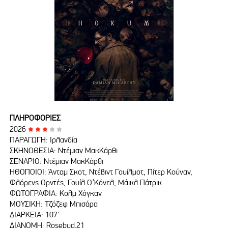
ΠΛΗΡΟΦΟΡΙΕΣ
2026
ΠΑΡΑΓΩΓΗ: Ιρλανδία
ΣΚΗΝΟΘΕΣΙΑ: Ντέμιαν ΜακΚάρθι
ΣΕΝΑΡΙΟ: Ντέμιαν ΜακΚάρθι
ΗΘΟΠΟΙΟΙ: Άνταμ Σκοτ, Ντέβιντ Γουίλμοτ, Πίτερ Κούναν,
Φλόρενς Ορντές, Γουίλ Ο’Κόνελ, Μάικλ Πάτρικ
ΦΩΤΟΓΡΑΦΙΑ: Κολμ Χόγκαν
ΜΟΥΣΙΚΗ: Τζόζεφ Μπισάρα
ΔΙΑΡΚΕΙΑ: 107'
ΔΙΑΝΟΜΗ: Rosebud.21