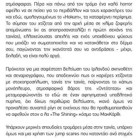
ατμόσφαιρας. Πέρα και πάνω από τον τρόμο ένα καλό horror
οφείλει να σε πείσει για το περιβάλλον και τους χαρακτήρες του
και εδώ, ομολογουμένως το «Hokum», τα καταφέρνει περίφημα.
Το σύμπαν του χτίζεται από την αρχή μέσα σε κλίμα ζοφερής
απομόνωσης (κι ας αποπροσανατολίζει η πρώτη σεκάνς της
ταινίας), ελλοχεύουσας απειλής και ενός υποχθόνιου ψύχους
που μοιάζει να σωματοποιείται και να κατακάθεται στο δέρμα
σου, παγώνοντας την ικανότητά σου να αντιδράσεις - μέχρι,
δηλαδή, να είναι πολύ αργά.
Πρόκειται για μια σαφέστατη βελτίωση του Ιρλανδού σκηνοθέτη
και σεναριογράφου, που αποδεικνύει πως οι καριέρες χτίζονται
με στοχοπροσήλωση, ταινία την ταινία, παίρνοντας το κάπως
μονόπλευρο, ατμοσφαιρικό βάρος της «Οντότητας» και
μεταμορφώνοντάς το εδώ σε έναν αφηγηματικά υποβλητικό
πυρήνα, όχι δίχως περιθώρια βελτίωσης, ικανό όμως να
προκαλέσει συναπτά ρίγη σε εκείνους που θα προθυμοποιηθούν
να αφεθούν στον α λα «The Shining» κόσμο του ΜακΚάρθι.
Υπάρχουν μερικές σπουδαίες τρομάρες μέσα στην ταινία, υπάρχει
όμως και μια χρήση των jump scares που καταντάει ανά στιγμές