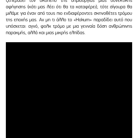
ξεπεράσει τον σκόπελο της δημιουργίας μιας συνεκτικής
αφήγησης (κάτι μας λέει ότι θα τα καταφέρει), τότε σίγουρα θα
μιλάμε για έναν από τους πιο ενδιαφέροντες σκηνοθέτες τρόμου
της εποχής μας. Αν μη τι άλλο το «Hokum» παραδίδει αυτό που
υπόσχεται: αγνό, φολκ τρόμο με μια γενναία δόση ανθρώπινης
παρακμής, αλλά και μιας μικρής ελπίδας.