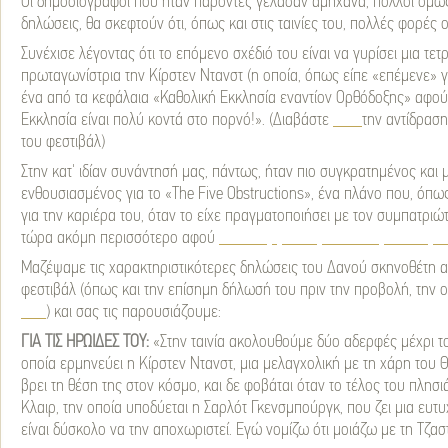
Οι δημοσιογράφοι που ήταν παρόντες γέλασαν αμήχανα, πολλοί όμως,
δηλώσεις, θα σκεφτούν ότι, όπως και στις ταινίες του, πολλές φορές ο
Συνέχισε λέγοντας ότι το επόμενο σχέδιό του είναι να γυρίσει μια τε
πρωταγωνίστρια την Κίρστεν Ντανστ (η οποία, όπως είπε «επέμενε» γ
ένα από τα κεφάλαια «Καθολική Εκκλησία εναντίον Ορθόδοξης» αφού 
Εκκλησία είναι πολύ κοντά στο πορνό!». (Διαβάστε
εδώ
την αντίδρασ
του φεστιβάλ)
Στην κατ' ιδίαν συνάντησή μας, πάντως, ήταν πιο συγκρατημένος και 
ενθουσιασμένος για το «The Five Obstructions», ένα πλάνο που, όπως
για την καριέρα του, όταν το είχε πραγματοποιήσει με τον συμπατριώτ
τώρα ακόμη περισσότερο αφού
θα συνεργαστεί με τον Μάρτιν Σκορσ
Μαζέψαμε τις χαρακτηριστικότερες δηλώσεις του Δανού σκηνοθέτη 
φεστιβάλ (όπως και την επίσημη δήλωσή του πριν την προβολή, την ο
εδώ
) και σας τις παρουσιάζουμε:
ΓΙΑ ΤΙΣ ΗΡΩΙΔΕΣ ΤΟΥ:
«Στην ταινία ακολουθούμε δύο αδερφές μέχρι το 
οποία ερμηνεύει η Κίρστεν Ντανστ, μια μελαγχολική με τη χάρη του
βρει τη θέση της στον κόσμο, και δε φοβάται όταν το τέλος του πλησι
Κλαιρ, την οποία υποδύεται η Σαρλότ Γκενσμπούργκ, που ζει μια ευτυχ
είναι δύσκολο να την αποχωριστεί. Εγώ νομίζω ότι μοιάζω με τη Τζαστ