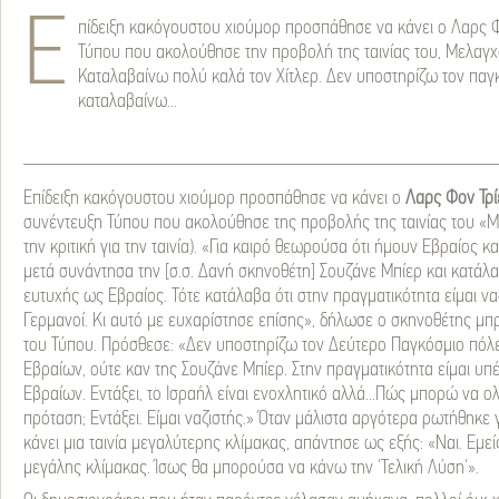
Ε
πίδειξη κακόγουστου χιούμορ προσπάθησε να κάνει ο Λαρς Φ
Τύπου που ακολούθησε την προβολή της ταινίας του, Μελαγχολ
Καταλαβαίνω πολύ καλά τον Χίτλερ. Δεν υποστηρίζω τον παγ
καταλαβαίνω...
Επίδειξη κακόγουστου χιούμορ προσπάθησε να κάνει ο
Λαρς Φον Τρ
συνέντευξη Τύπου που ακολούθησε της προβολής της ταινίας του «Μ
την κριτική για την ταινία). «Για καιρό θεωρούσα ότι ήμουν Εβραίος κ
μετά συνάντησα την [σ.σ. Δανή σκηνοθέτη] Σουζάνε Μπίερ και κατάλα
ευτυχής ως Εβραίος. Τότε κατάλαβα ότι στην πραγματικότητα είμαι ναζ
Γερμανοί. Κι αυτό με ευχαρίστησε επίσης», δήλωσε ο σκηνοθέτης 
του Τύπου. Πρόσθεσε: «Δεν υποστηρίζω τον Δεύτερο Παγκόσμιο πόλε
Εβραίων, ούτε καν της Σουζάνε Μπίερ. Στην πραγματικότητα είμαι υ
Εβραίων. Εντάξει, το Ισραήλ είναι ενοχλητικό αλλά...Πώς μπορώ να
πρόταση; Εντάξει. Είμαι ναζιστής.» Όταν μάλιστα αργότερα ρωτήθηκε γ
κάνει μια ταινία μεγαλύτερης κλίμακας, απάντησε ως εξής: «Ναι. Εμε
μεγάλης κλίμακας. Ίσως θα μπορούσα να κάνω την 'Τελική Λύση'».