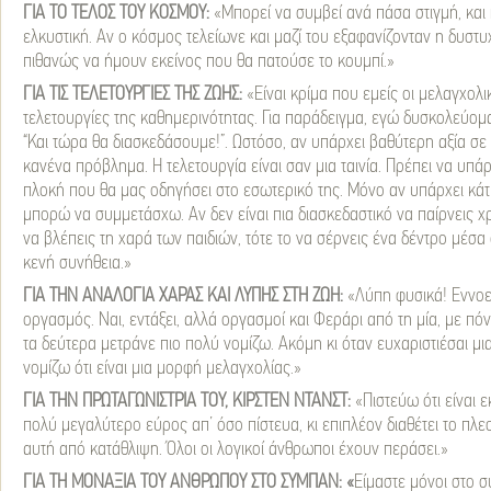
ΓΙΑ ΤΟ ΤΕΛΟΣ ΤΟΥ ΚΟΣΜΟΥ:
«Μπορεί να συμβεί ανά πάσα στιγμή, και 
ελκυστική. Αν ο κόσμος τελείωνε και μαζί του εξαφανίζονταν η δυστυχ
πιθανώς να ήμουν εκείνος που θα πατούσε το κουμπί.»
ΓΙΑ ΤΙΣ ΤΕΛΕΤΟΥΡΓΙΕΣ ΤΗΣ ΖΩΗΣ:
«Είναι κρίμα που εμείς οι μελαγχολ
τελετουργίες της καθημερινότητας. Για παράδειγμα, εγώ δυσκολεύομα
“Και τώρα θα διασκεδάσουμε!”. Ωστόσο, αν υπάρχει βαθύτερη αξία σε 
κανένα πρόβλημα. Η τελετουργία είναι σαν μια ταινία. Πρέπει να υπάρχε
πλοκή που θα μας οδηγήσει στο εσωτερικό της. Μόνο αν υπάρχει κάτι
μπορώ να συμμετάσχω. Αν δεν είναι πια διασκεδαστικό να παίρνεις χ
να βλέπεις τη χαρά των παιδιών, τότε το να σέρνεις ένα δέντρο μέσα 
κενή συνήθεια.»
ΓΙΑ ΤΗΝ ΑΝΑΛΟΓΙΑ ΧΑΡΑΣ ΚΑΙ ΛΥΠΗΣ ΣΤΗ ΖΩΗ:
«Λύπη φυσικά! Εννοεί
οργασμός. Ναι, εντάξει, αλλά οργασμοί και Φεράρι από τη μία, με πό
τα δεύτερα μετράνε πιο πολύ νομίζω. Ακόμη κι όταν ευχαριστιέσαι μια
νομίζω ότι είναι μια μορφή μελαγχολίας.»
ΓΙΑ ΤΗΝ ΠΡΩΤΑΓΩΝΙΣΤΡΙΑ ΤΟΥ, ΚΙΡΣΤΕΝ ΝΤΑΝΣΤ:
«Πιστεύω ότι είναι 
πολύ μεγαλύτερο εύρος απ’ όσο πίστευα, κι επιπλέον διαθέτει το πλε
αυτή από κατάθλιψη. Όλοι οι λογικοί άνθρωποι έχουν περάσει.»
ΓΙΑ ΤΗ ΜΟΝΑΞΙΑ ΤΟΥ ΑΝΘΡΩΠΟΥ ΣΤΟ ΣΥΜΠΑΝ: «
Είμαστε μόνοι στο σ