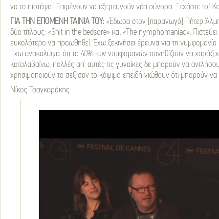
να το πιστέψει. Επιμένουν να εξερευνούν νέα σύνορα. Ξεχάστε το! Κο
ΓΙΑ ΤΗΝ ΕΠΟΜΕΝΗ ΤΑΙΝΙΑ ΤΟΥ:
«Έδωσα στον [παραγωγό] Πήτερ Άλμπ
δύο τίτλους: «Shit in the bedsore» και «The nymphomaniac». Πιστεύει 
ευκολότερο να προωθηθεί. Έχω ξεκινήσει έρευνα για τη νυμφομανία 
Έχω ανακαλύψει ότι το 40% των νυμφομανών συνηθίζουν να χαράζου
καταλαβαίνω, πολλές απ’ αυτές τις γυναίκες δε μπορούν να αντλήσο
χρησιμοποιούν το σεξ σαν το κόψιμο επειδή νιώθουν ότι μπορούν να 
Νίκος Τσαγκαράκης