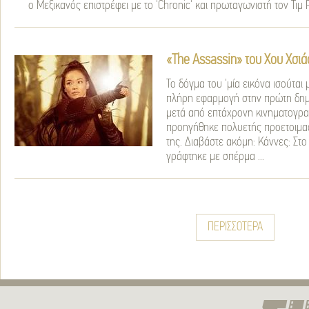
ο Μεξικανός επιστρέφει με το 'Chronic' και πρωταγωνιστή τον Τιμ 
«The Assassin» του Χου Χσιάο
Το δόγμα του 'μία εικόνα ισούται μ
πλήρη εφαρμογή στην πρώτη δημι
μετά από επτάχρονη κινηματογρα
προηγήθηκε πολυετής προετοιμασ
της.
Διαβάστε ακόμη:
Κάννες: Στο 
γράφτηκε με σπέρμα ...
ΠΕΡΙΣΣΟΤΕΡΑ