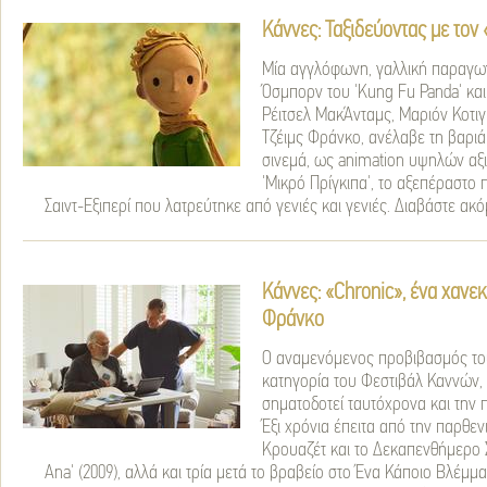
Κάννες: Ταξιδεύοντας με τον
Μία αγγλόφωνη, γαλλική παραγω
Όσμπορν του 'Kung Fu Panda' και
Ρέιτσελ ΜακΆνταμς, Μαριόν Κοτιγ
Τζέιμς Φράνκο, ανέλαβε τη βαρι
σινεμά, ως animation υψηλών αξ
'Μικρό Πρίγκιπα', το αξεπέραστο 
Σαιντ-Εξιπερί που λατρεύτηκε από γενιές και γενιές.
Διαβάστε ακό
Κάννες: «Chronic», ένα χανεκ
Φράνκο
Ο αναμενόμενος προβιβασμός το
κατηγορία του Φεστιβάλ Καννών, 
σηματοδοτεί ταυτόχρονα και την 
Έξι χρόνια έπειτα από την παρθε
Κρουαζέτ και το Δεκαπενθήμερο Σ
Ana' (2009), αλλά και τρία μετά το βραβείο στο Ένα Κάποιο Βλέμμα 