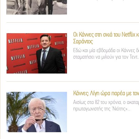
Οι Κάννες στη σκιά του Netflix κ
Σαράντος
Εδώ και μία εβδομάδα οι Κάννες δ
σταματήσει να μιλούν για τον Τεντ..
Κάννες: Λίγη ώρα παρέα με τον
Αισίως στα 82 του χρόνια, ο ακατ
πρωταγωνιστής της 'Νιότης»...