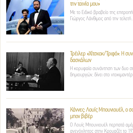
την ταινία μου»
Με το Ειδικό βραβείο της επιτροπ
Γιώργος Λάνθιμος από την τελετή..
Τρέιλερ «Χίτσκοκ/Τριφό»: Η συ
δασκάλων
Η κορυφαία συνάντηση των δυο 
δημιουργών, δίνει στο ντοκιμαντέρ.
Κάννες: Λουίς Μπουνιουέλ, ο σ
μπον βιβέρ
Ο Λουίς Μπουνιουέλ περπατά αμέρ
ανενόχλητος στην Κρουαζέτ το 1972