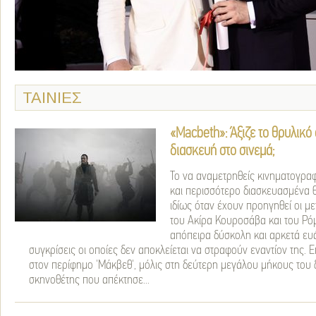
ΤΑΙΝΙΕΣ
«Macbeth»: Άξιζε το θρυλικό
διασκευή στο σινεμά;
Το να αναμετρηθείς κινηματογρα
και περισσότερο διασκευασμένα θ
ιδίως όταν έχουν προηγηθεί οι μ
του Ακίρα Κουροσάβα και του Ρόμ
απόπειρα δύσκολη και αρκετά ευ
συγκρίσεις οι οποίες δεν αποκλείεται να στραφούν εναντίον της. 
στον περίφημο 'Μάκβεθ', μόλις στη δεύτερη μεγάλου μήκους του 
σκηνοθέτης που απέκτησε...