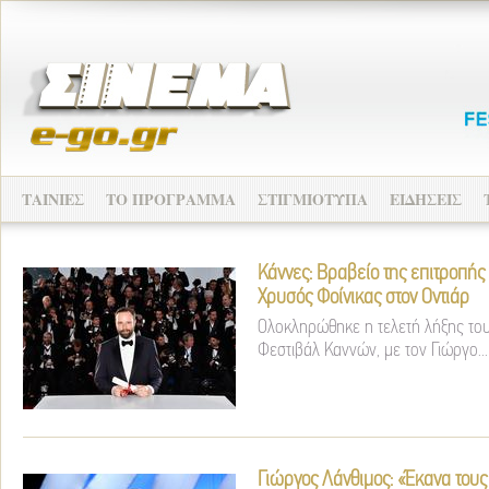
ΤΑΙΝΙΕΣ
ΤΟ ΠΡΟΓΡΑΜΜΑ
ΣΤΙΓΜΙΟΤΥΠΑ
ΕΙΔΗΣΕΙΣ
Κάννες: Βραβείο της επιτροπής
Χρυσός Φοίνικας στον Οντιάρ
Ολοκληρώθηκε η τελετή λήξης του
Φεστιβάλ Καννών, με τον Γιώργο...
Γιώργος Λάνθιμος: «Έκανα τους