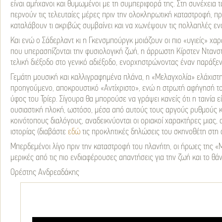
είναι αμήχανοι και θυμωμένοι με τη συμπεριφορά της. Στη συνέχεια 
περνούν τις τελευταίες μέρες πριν την ολοκληρωτική καταστροφή, 
καταλάβουν τι ακριβώς συμβαίνει και να χωνέψουν τις πολλαπλές ε
Και ενώ ο Σάδερλαντ κι η Γκενσμπούργκ μοιάζουν οι πιο «υγιείς» χαρα
που υπερασπίζονται την φυσιολογική ζωή, η άρρωστη Κίρστεν Ντανστ 
τελική διέξοδο στο γενικό αδιέξοδο, ενορχηστρώνοντας έναν παράξεν
Γεμάτη μουσική και καλλιγραφημένα πλάνα, η «Μελαγχολία» ελάχιστη
προηγούμενο, αποκρουστικό «Αντίχριστο», ενώ η στρωτή αφήγησή το
ύφος του Τρίερ. Σίγουρα θα μπορούσε να γράψει κανείς ότι η ταινία ε
ουσιαστική πλοκή, ωστόσο, μέσα από αυτούς τους αργούς ρυθμούς κ
κοινότοπους διαλόγους, αναδεικνύονται οι οριακοί χαρακτήρες μιας,
ιστορίας (διαβάστε
εδώ
τις προκλητικές δηλώσεις του σκηνοθέτη στη 
Μπερδεμένοι λίγο πριν την καταστροφή του πλανήτη, οι ήρωες της «
μερικές από τις πιο ενδιαφέρουσες απαντήσεις για την ζωή και το θάν
Ορέστης Ανδρεαδάκης