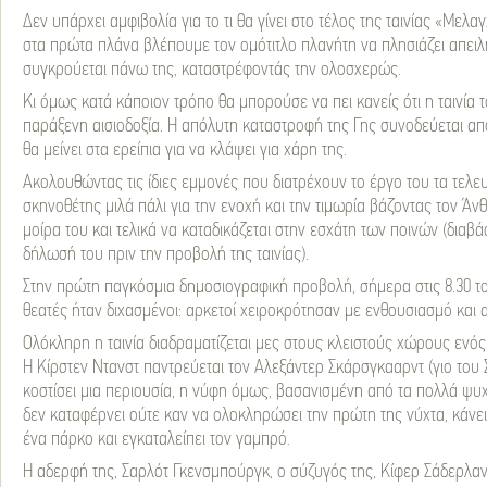
Δεν υπάρχει αμφιβολία για το τι θα γίνει στο τέλος της ταινίας «Μελα
στα πρώτα πλάνα βλέπουμε τον ομότιτλο πλανήτη να πλησιάζει απειλητ
συγκρούεται πάνω της, καταστρέφοντάς την ολοσχερώς.
Κι όμως κατά κάποιον τρόπο θα μπορούσε να πει κανείς ότι η ταινία τ
παράξενη αισιοδοξία. Η απόλυτη καταστροφή της Γης συνοδεύεται από
θα μείνει στα ερείπια για να κλάψει για χάρη της.
Ακολουθώντας τις ίδιες εμμονές που διατρέχουν το έργο του τα τελευ
σκηνοθέτης μιλά πάλι για την ενοχή και την τιμωρία βάζοντας τον Ά
μοίρα του και τελικά να καταδικάζεται στην εσχάτη των ποινών (διαβά
δήλωσή του πριν την προβολή της ταινίας).
Στην πρώτη παγκόσμια δημοσιογραφική προβολή, σήμερα στις 8.30 το 
θεατές ήταν διχασμένοι: αρκετοί χειροκρότησαν με ενθουσιασμό και α
Ολόκληρη η ταινία διαδραματίζεται μες στους κλειστούς χώρους εν
Η Κίρστεν Ντανστ παντρεύεται τον Αλεξάντερ Σκάρσγκααρντ (γιο του Σ
κοστίσει μια περιουσία, η νύφη όμως, βασανισμένη από τα πολλά ψυ
δεν καταφέρνει ούτε καν να ολοκληρώσει την πρώτη της νύχτα, κάνε
ένα πάρκο και εγκαταλείπει τον γαμπρό.
Η αδερφή της, Σαρλότ Γκενσμπούργκ, ο σύζυγός της, Κίφερ Σάδερλαντ,