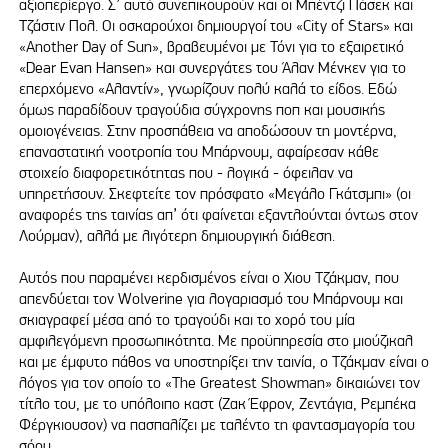
αξιοπερίεργο. Σ’ αυτό συνεπικουρούν και οι Μπέντζι Πάσεκ και
Τζάστιν Πολ. Οι οσκαρούχοι δημιουργοί του «City of Stars» και
«Another Day of Sun», βραβευμένοι με Τόνι για το εξαιρετικό
«Dear Evan Hansen» και συνεργάτες του Άλαν Μένκεν για το
επερχόμενο «Αλαντίν», γνωρίζουν πολύ καλά το είδος. Εδώ
όμως παραδίδουν τραγούδια σύγχρονης ποπ και μουσικής
ομοιογένειας. Στην προσπάθεια να αποδώσουν τη μοντέρνα,
επαναστατική νοοτροπία του Μπάρνουμ, αφαίρεσαν κάθε
στοιχείο διαφορετικότητας που - λογικά - όφειλαν να
υπηρετήσουν. Σκεφτείτε τον πρόσφατο «Μεγάλο Γκάτσμπι» (οι
αναφορές της ταινίας απ’ ότι φαίνεται εξαντλούνται όντως στον
Λούρμαν), αλλά με λιγότερη δημιουργική διάθεση.
Αυτός που παραμένει κερδισμένος είναι ο Χιου Τζάκμαν, που
απενδύεται τον Wolverine για λογαριασμό του Μπάρνουμ και
σκιαγραφεί μέσα από το τραγούδι και το χορό του μία
αμφιλεγόμενη προσωπικότητα. Με προϋπηρεσία στο μιούζικαλ
και με έμφυτο πάθος να υποστηρίξει την ταινία, ο Τζάκμαν είναι ο
λόγος για τον οποίο το «The Greatest Showman» δικαιώνει τον
τίτλο του, με το υπόλοιπο καστ (Ζακ Έφρον, Ζεντάγια, Ρεμπέκα
Φέργκιουσον) να πασπαλίζει με ταλέντο τη φαντασμαγορία του
σόου.