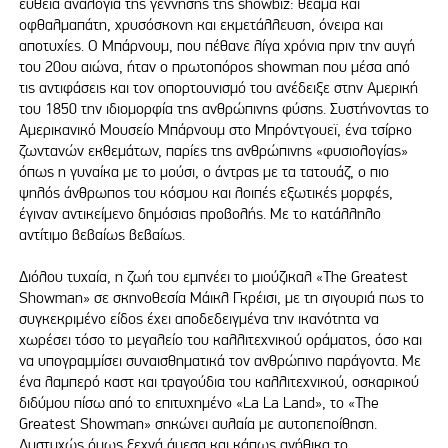
ευθεία αναλογία της γέννησης της showbiz: θέαμα και
οφθαλμαπάτη, χρυσόσκονη και εκμετάλλευση, όνειρα και
αποτυχίες. Ο Μπάρνουμ, που πέθανε λίγα χρόνια πριν την αυγή
του 20ου αιώνα, ήταν ο πρωτοπόρος showman που μέσα από
τις αντιφάσεις και τον οπορτουνισμό του ανέδειξε στην Αμερική
του 1850 την ιδιομορφία της ανθρώπινης φύσης. Συστήνοντας το
Αμερικανικό Μουσείο Μπάρνουμ στο Μπρόντγουεϊ, ένα τσίρκο
ζωντανών εκθεμάτων, παρίες της ανθρώπινης «φυσιολογίας»
όπως η γυναίκα με το μούσι, ο άντρας με τα τατουάζ, ο πιο
ψηλός άνθρωπος του κόσμου και λοιπές εξωτικές μορφές,
έγιναν αντικείμενο δημόσιας προβολής. Με το κατάλληλο
αντίτιμο βεβαίως βεβαίως.
Διόλου τυχαία, η ζωή του εμπνέει το μιούζικαλ «The Greatest
Showman» σε σκηνοθεσία Μάικλ Γκρέισι, με τη σιγουριά πως το
συγκεκριμένο είδος έχει αποδεδειγμένα την ικανότητα να
χωρέσει τόσο το μεγαλείο του καλλιτεχνικού οράματος, όσο και
να υπογραμμίσει συναισθηματικά τον ανθρώπινο παράγοντα. Με
ένα λαμπερό καστ και τραγούδια του καλλιτεχνικού, οσκαρικού
διδύμου πίσω από το επιτυχημένο «La La Land», το «The
Greatest Showman» σηκώνει αυλαία με αυτοπεποίθηση.
Δυστυχώς όμως ξεχνά άμεσα και κάπως ανήθικα το