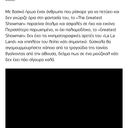
Με βασικό ήρωα έναν άνθρωπο που ρίσκαρε για να πετύχει και
δεν γνώριζε όρια στη φαντασία του, το «The Greatest
Showman» παραείναι άτολμο και ασφαλές σε ήχο και εικόνα.
Περισσότερο παρωχημένο, κι όχι παλιομοδίτικο, το «Greatest
Showman» δεν έχει τις κινηματογραφικές αρετές του «La La
Land» και επιπλέον του λείπει κάτι σημαντικό: δύσκολα θα
σιγομουρμουρήσετε κάποιο από τα τραγούδια της ταινίας
βγαίνοντας από την αίθουσα, δείγμα πως σε ένα μιούζικαλ κάτι
δεν έχει πάει σίγουρα καλά.