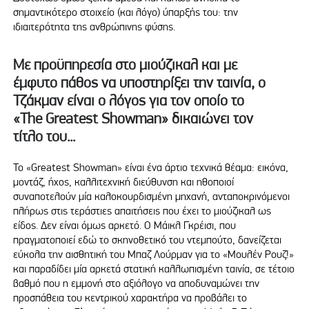
σημαντικότερο στοιχείο (και λόγο) ύπαρξής του: την
ιδιαιτερότητα της ανθρώπινης φύσης.
Με προϋπηρεσία στο μιούζικαλ και με
έμφυτο πάθος να υποστηρίξει την ταινία, ο
Τζάκμαν είναι ο λόγος για τον οποίο το
«The Greatest Showman» δικαιώνει τον
τίτλο του...
Το «Greatest Showman» είναι ένα άρτιο τεχνικά θέαμα: εικόνα,
μοντάζ, ήχος, καλλιτεχνική διεύθυνση και ηθοποιοί
συναποτελούν μία καλοκουρδισμένη μηχανή, ανταποκρινόμενοι
πλήρως στις τεράστιες απαιτήσεις που έχει το μιούζικαλ ως
είδος. Δεν είναι όμως αρκετό. Ο Μάικλ Γκρέισι, που
πραγματοποιεί εδώ το σκηνοθετικό του ντεμπούτο, δανείζεται
εύκολα την αισθητική του Μπαζ Λούρμαν για το «Μουλέν Ρουζ!»
και παραδίδει μία αρκετά στατική καλλωπισμένη ταινία, σε τέτοιο
βαθμό που η εμμονή στο αξιόλογο να αποδυναμώνει την
προσπάθεια του κεντρικού χαρακτήρα να προβάλει το