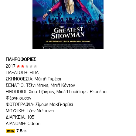
ΠΛΗΡΟΦΟΡΙΕΣ
2017
ΠΑΡΑΓΩΓΗ: ΗΠΑ
ΣΚΗΝΟΘΕΣΙΑ: Μάικλ Γκρέισι
ΣΕΝΑΡΙΟ: Τζένι Μπικς, Μπιλ Κόντον
ΗΘΟΠΟΙΟΙ: Χιου Τζάκμαν, Μισέλ Γουίλιαμς, Ρεμπέκα
Φέργκιουσον
ΦΩΤΟΓΡΑΦΙΑ: Σίμους ΜακΓκάρβεϊ
ΜΟΥΣΙΚΗ: Τζον Ντέμπνεϊ
ΔΙΑΡΚΕΙΑ: 105'
ΔΙΑΝΟΜΗ: Odeon
7.5
/10