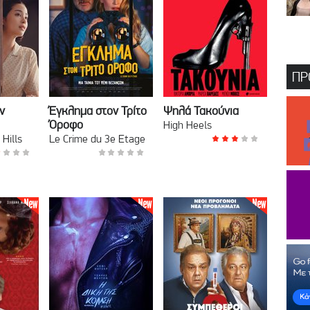
ΠΡ
ν
Έγκλημα στον Τρίτο
Ψηλά Τακούνια
Όροφο
High Heels
 Hills
Le Crime du 3e Etage