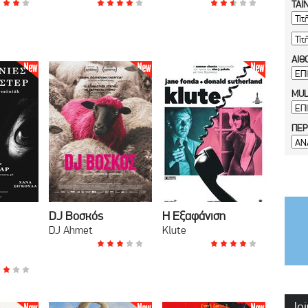
ΤΑΙ
ΑΙΘ
MUL
ΠΕΡ
DJ Βοσκός
Η Εξαφάνιση
DJ Ahmet
Klute
Joi