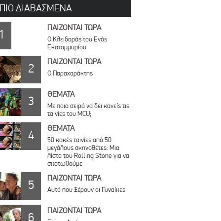
 ΠΙΟ ΔΙΑΒΑΣΜΕΝΑ
ΠΑΙΖΟΝΤΑΙ ΤΩΡΑ
1
Ο Κλειδαράς του Ενός
Εκατομμυρίου
ΠΑΙΖΟΝΤΑΙ ΤΩΡΑ
2
Ο Παραχαράκτης
ΘΕΜΑΤΑ
3
Με ποια σειρά να δει κανείς τις
ταινίες του MCU;
ΘΕΜΑΤΑ
4
50 κακές ταινίες από 50
μεγάλους σκηνοθέτες: Μια
λίστα του Rolling Stone για να
σκοτωθούμε
ΠΑΙΖΟΝΤΑΙ ΤΩΡΑ
5
Αυτό που Ξέρουν οι Γυναίκες
ΠΑΙΖΟΝΤΑΙ ΤΩΡΑ
6