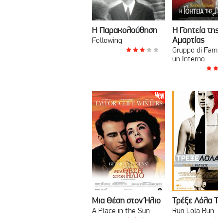
Η Παρακολούθηση
Η Γοητεία τη
Αμαρτίας
Following
Gruppo di Fami
un Interno
Μια Θέση στον Ήλιο
Τρέξε Λόλα 
A Place in the Sun
Run Lola Run