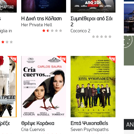
ς
Η Δική της Κόλαση
Συμπέθεροι από Σόι
2
Her Private Hell
glia in
Cocorico 2
Τρέξε
Θρέψε Κοράκια
Επτά Ψυχοπαθείς
ΑΝ
Cria Cuervos
Seven Psychopaths