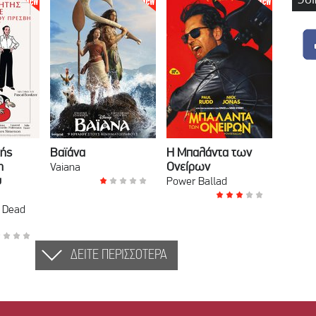
ής
Βαϊάνα
Η Μπαλάντα των
η
Ονείρων
Vaiana
υ
Power Ballad
 Dead
ΔΕΙΤΕ ΠΕΡΙΣΣΟΤΕΡΑ