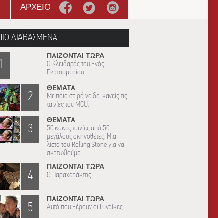
η
ΑΡΧΕΙΟ
ΠΙΟ ΔΙΑΒΑΣΜΕΝΑ
ΠΑΙΖΟΝΤΑΙ ΤΩΡΑ
1
Ο Κλειδαράς του Ενός
Εκατομμυρίου
ΘΕΜΑΤΑ
2
Με ποια σειρά να δει κανείς τις
ταινίες του MCU;
ΘΕΜΑΤΑ
3
50 κακές ταινίες από 50
μεγάλους σκηνοθέτες: Μια
λίστα του Rolling Stone για να
σκοτωθούμε
ΠΑΙΖΟΝΤΑΙ ΤΩΡΑ
4
Ο Παραχαράκτης
ΠΑΙΖΟΝΤΑΙ ΤΩΡΑ
5
Αυτό που Ξέρουν οι Γυναίκες