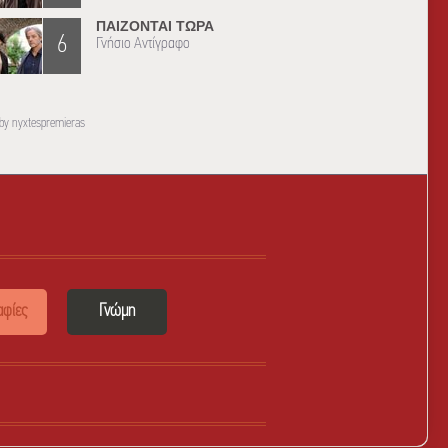
ΠΑΙΖΟΝΤΑΙ ΤΩΡΑ
6
Γνήσιο Αντίγραφο
by nyxtespremieras
φίες
Γνώμη