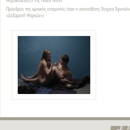
«Κροκόδειλος» της Γκαέλ Ντενί.
Πρόεδρος της κριτικής επιτροπής ήταν η σκηνοθέτης Άντρεα Άρντολν
«Δεξαμενή Ψαριών»).