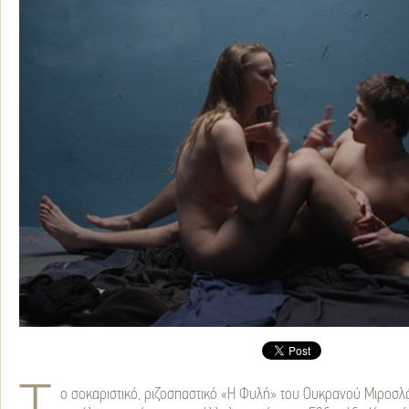
ο σοκαριστικό, ριζοσπαστικό «Η Φυλή» του Ουκρανού Μιροσλ