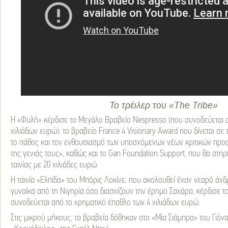
Το τρέιλερ του «The Tribe»
Η «Φυλή» κέρδισε το Μεγάλο Βραβείο Nespresso (που συνοδεύεται 
χιλιάδων ευρώ), το βραβείο France 4 Visionary Award που δίνεται σε
το πάθος και τον ενθουσιασμό των υποσχόμενων νέων κριτικών προ
της γενιάς τους», καθώς και το Gan Foundation Support, που θα στηρί
ταινίας με 20 χιλιάδες ευρώ.
Η ταινία «Ελπίδα» του Μπόρις Λοκίνε, που ακολουθεί έναν νεαρό άνδ
γυναίκα από τη Νιγηρία όσο διασχίζουν την έρημο Σαχάρα, κέρδισε 
συνοδεύεται από το χρηματικό έπαθλο των 4 χιλιάδων ευρώ.
Στις μικρού μήκους, τα βραβεία δόθηκαν στο «Μία Σιάμπρα» του Γιόν