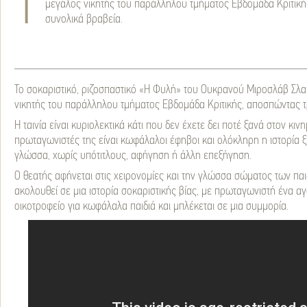
Τ
μεγάλος νικητής του παράλληλου τμήματος Εβδομάδα Κριτική
συνολικά βραβεία.
Το σοκαριστικό, ριζοσπαστικό «Η Φυλή» του Ουκρανού Μιροσλάβ Σλα
νικητής του παράλληλου τμήματος Εβδομάδα Κριτικής, αποσπώντας τ
Η ταινία είναι κυριολεκτικά κάτι που δεν έχετε δει ποτέ ξανά στον κιν
πρωταγωνιστές της είναι κωφάλαλοι έφηβοι και ολόκληρη η ιστορία ξ
γλώσσα, χωρίς υπότιτλους, αφήγηση ή άλλη επεξήγηση.
Ο θεατής αφήνεται στις χειρονομίες και την γλώσσα σώματος των παι
ακολουθεί σε μια ιστορία σοκαριστικής βίας, με πρωταγωνιστή ένα αγ
οικοτροφείο για κωφάλαλα παιδιά και μπλέκεται σε μια συμμορία.