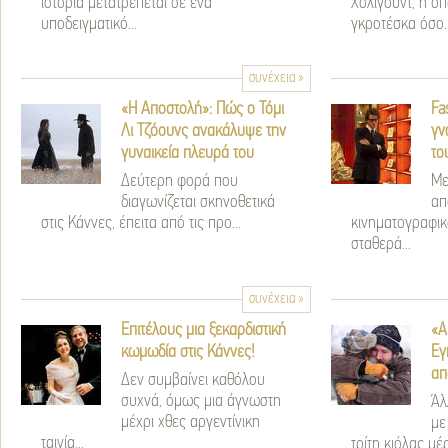
ιστορία μετατρέπεται σε ένα
Χόλιγουντ, η οπ
υποδειγματικό...
γκροτέσκα όσο..
συνέχεια »
«Η Αποστολή»: Πώς ο Τόμι
Fa
Λι Τζόουνς ανακάλυψε την
γν
γυναικεία πλευρά του
το
Δεύτερη φορά που
Με
διαγωνίζεται σκηνοθετικά
απ
στις Κάννες, έπειτα από τις προ...
κινηματογραφικ
σταθερά...
συνέχεια »
Επιτέλους μια ξεκαρδιστική
«Α
κωμωδία στις Κάννες!
Εγ
απ
Δεν συμβαίνει καθόλου
συχνά, όμως μια άγνωστη
Άλ
μέχρι χθες αργεντίνικη
με
ταινία...
τρίτη κιόλας μέρ