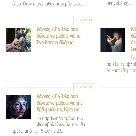
σκηνοθέτες...
δίκιο. Οταν ο ανέκαθεν παρεμβατικός...
συνέχεια »
Κάννες 2014: Όλα όσα
Κά
θέλετε να μάθετε για το
θέ
Ένα Κάποιο Βλέμμα
Δε
Σκ
Γν
που θα προβληθ
Δεκαπενθήμερου
συνέχεια »
Κάννες 2014: Όλα όσα
θέλετε να μάθετε για την
Εβδομάδα της Κριτικής
Το παράλληλο τμήμα του
Φεστιβάλ Καννών, που θα
τρέξει από τις 15 ως τις 23...