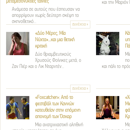
μεταμεσονύκτιες ταινίες
και την Μαριόν Κ
Ανάμεσα σε αυτούς που έσπευσαν να
απορρίψουν χωρίς δεύτερη σκέψη το
σκηνοθετικό...
συνέχεια »
«Δύο Μέρες, Μία
Κά
Νύχτα»...και μια θετική
υπ
κριτική
Πά
Δύο θριαμβευτικούς
Μί
Χρυσούς Φοίνικες μετά, ο
πο
Ζαν Πιέρ και ο Λικ Νταρντέν...
και πάλι το πρόσ
συνέχεια »
«Foxcatcher»: Από το
«Χ
φεστιβάλ των Καννών
Μι
κατευθείαν στην επόμενη
φά
απονομή των Όσκαρ
Κρ
Μια ανατριχιαστική αληθινή
Με