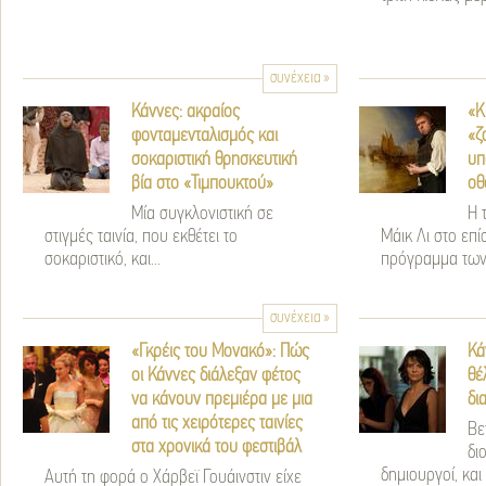
συνέχεια »
Κάννες: ακραίος
«Κ
φονταμενταλισμός και
«ζ
σοκαριστική θρησκευτική
υπ
βία στο «Τιμπουκτού»
οθ
Μία συγκλονιστική σε
Η 
στιγμές ταινία, που εκθέτει το
Μάικ Λι στο επί
σοκαριστικό, και...
πρόγραμμα των.
συνέχεια »
«Γκρέις του Μονακό»: Πώς
Κά
οι Κάννες διάλεξαν φέτος
θέ
να κάνουν πρεμιέρα με μια
δι
από τις χειρότερες ταινίες
Βε
στα χρονικά του φεστιβάλ
δι
δημιουργοί, κα
Αυτή τη φορά ο Χάρβεϊ Γουάινστιν είχε