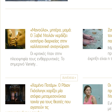
«Μανούλα», μητέρα, μαμά:
Ζα
Ο Ξαβιέ Ντολάν κερδίζει
το
εισιτήριο διαρκείας στην
πα
καλλιτεχνική αναγνώριση
Μί
πρ
Οι κριτικές ήταν στην
έκρηξη είναι η τ
πλειοψηφία τους ενθαρρυντικές. Το
σημερινό Variety...
συνέχεια »
«Χαμένο Ποτάμι»: Ο Ράιαν
Οι
Γκόσλινγκ χαρίζει μία
πρ
ατόφια μεταμεσονύκτια
Ντ
ταινία για τους θεατές που
Εν
αγαπούν τις
με