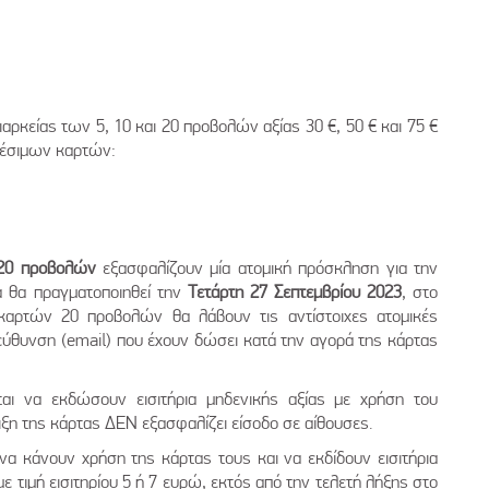
διαρκείας των 5, 10 και 20 προβολών αξίας 30 €, 50 € και 75 €
θέσιμων καρτών:
 20 προβολών
εξασφαλίζουν μία ατομική πρόσκληση για την
α θα πραγματοποιηθεί την
Τετάρτη 27 Σεπτεμβρίου 2023
, στο
ι καρτών 20 προβολών θα λάβουν τις αντίστοιχες ατομικές
εύθυνση (email) που έχουν δώσει κατά την αγορά της κάρτας
εται να εκδώσουν εισιτήρια μηδενικής αξίας με χρήση του
ιξη της κάρτας ΔΕΝ εξασφαλίζει είσοδο σε αίθουσες.
να κάνουν χρήση της κάρτας τους και να εκδίδουν εισιτήρια
με τιμή εισιτηρίου 5 ή 7 ευρώ, εκτός από την τελετή λήξης στο