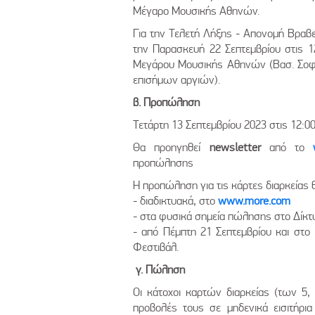
Μέγαρο Μουσικής Αθηνών.
Για την Τελετή Λήξης - Απονομή Βραβ
την Παρασκευή 22 Σεπτεμβρίου στις 
Μεγάρου Μουσικής Αθηνών (Βασ. Σοφί
επισήμων αργιών).
β. Προπώληση
Τετάρτη 13 Σεπτεμβρίου 2023 στις 12:0
Θα προηγηθεί
newsletter
από το
προπώλησης
Η προπώληση για τις κάρτες διαρκείας θ
- διαδικτυακά, στο
www.more.com
- στα φυσικά σημεία πώλησης στο Δίκτ
- από Πέμπτη 21 Σεπτεμβρίου και στο
Φεστιβάλ.
γ. Πώληση
Οι κάτοχοι καρτών διαρκείας (των 5
προβολές τους σε μηδενικά εισιτήρι