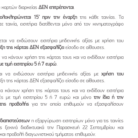
ι καρτών διαρκείας
ΔΕΝ επιτρέπονται
.
ολοκληρώνεται 15’ πριν την έναρξη
της κάθε ταινίας. Τα
τε ταινία, εισιτήρια διατίθενται μόνο από τον κινηματογράφο
ζεται να εκδώσουν εισιτήρια μηδενικής αξίας με χρήση του
ιξη της κάρτας ΔΕΝ εξασφαλίζει
είσοδο σε αίθουσες.
 να κάνουν χρήση της κάρτας τους και να εκδίδουν εισιτήρια
ε τιμή εισιτηρίου 5 ή 7 ευρώ
.
ται να εκδώσουν εισιτήρια μηδενικής αξίας με
χρήση του
ιξη της κάρτας ΔΕΝ εξασφαλίζει είσοδο σε αίθουσες.
α κάνουν χρήση της κάρτας τους και να εκδίδουν εισιτήρια
λές με τιμή εισιτηρίου 5 ή 7 ευρώ και μόνο
την ίδια ή την
της προβολής
για την οποία επιθυμούν να εξασφαλίσουν
διαπιστεύσεων
η εξαργύρωση εισιτηρίων μόνο για τις ταινίες
ς ξεκινά διαδικτυακά την Παρασκευή 22 Σεπτεμβρίου και
και προβολή διαγωνιστικού τμήματος επιθυμούν.