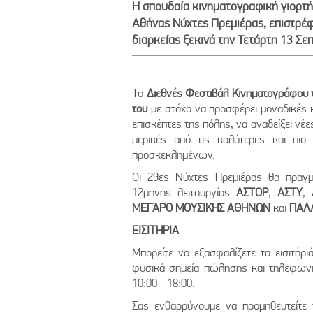
Η σπουδαία κινηματογραφική γιορτή
Αθήνας Νύχτες Πρεμιέρας, επιστρέφ
διαρκείας ξεκινά την Τετάρτη 13 Σε
Το
Διεθνές Φεστιβάλ Κινηματογράφου 
του
με στόχο να
προσφέρει μοναδικές κ
επισκέπτες της πόλης, να αναδείξει νέ
μερικές από τις καλύτερες και πιο
προσκεκλημένων.
Οι 29ες Νύχτες Πρεμιέρας θα πραγμ
12μηνης λειτουργίας
ΑΣΤΟΡ
,
ΑΣΤΥ
,
ΜΕΓΑΡΟ ΜΟΥΣΙΚΗΣ ΑΘΗΝΩΝ
και
ΠΑΛ
ΕΙΣΙΤΗΡΙΑ
Μπορείτε να εξασφαλίζετε τα εισιτήρ
φυσικά σημεία πώλησης και τηλεφων
10:00 - 18:00.
Σας ενθαρρύνουμε να προμηθευτείτε 