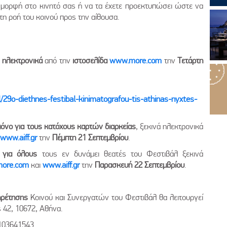
ή μορφή στο κινητό σας ή να τα έχετε προεκτυπώσει ώστε να
η ροή του κοινού προς την αίθουσα.
ά
ηλεκτρονικά
από την
ιστοσελίδα
www.more.com
την
Τετάρτη
29o-diethnes-festibal-kinimatografou-tis-athinas-nyxtes-
μόνο για τους κατόχους καρτών διαρκείας
, ξεκινά ηλεκτρονικά
www.aiff.gr
την
Πέμπτη 21 Σεπτεμβρίου
.
ν
για όλους
τους εν δυνάμει θεατές του Φεστιβάλ ξεκινά
ore.com
και
www.aiff.gr
την
Παρασκευή 22 Σεπτεμβρίου
.
ηρέτησης
Κοινού και Συνεργατών του Φεστιβάλ θα λειτουργεί
 42, 10672, Αθήνα.
2103641543