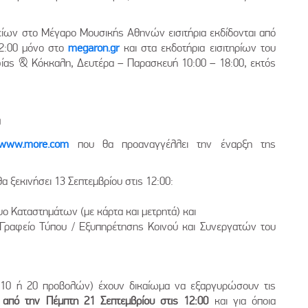
είων στο Μέγαρο Μουσικής Αθηνών εισιτήρια εκδίδονται από
12:00 μόνο στο
megaron.gr
και στα εκδοτήρια εισιτηρίων του
ας & Κόκκαλη, Δευτέρα – Παρασκευή 10:00 – 18:00, εκτός
0
www.more.com
που θα προαναγγέλλει την έναρξη της
α ξεκινήσει 13 Σεπτεμβρίου στις 12:00:
υο Καταστημάτων (με κάρτα και μετρητά) και
 Γραφείο Τύπου / Εξυπηρέτησης Κοινού και Συνεργατών του
, 10 ή 20 προβολών) έχουν δικαίωμα να εξαργυρώσουν τις
α
από την Πέμπτη 21 Σεπτεμβρίου στις 12:00
και για όποια