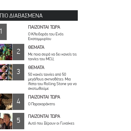
 ΠΙΟ ΔΙΑΒΑΣΜΕΝΑ
ΠΑΙΖΟΝΤΑΙ ΤΩΡΑ
1
Ο Κλειδαράς του Ενός
Εκατομμυρίου
ΘΕΜΑΤΑ
2
Με ποια σειρά να δει κανείς τις
ταινίες του MCU;
ΘΕΜΑΤΑ
3
50 κακές ταινίες από 50
μεγάλους σκηνοθέτες: Μια
λίστα του Rolling Stone για να
σκοτωθούμε
ΠΑΙΖΟΝΤΑΙ ΤΩΡΑ
4
Ο Παραχαράκτης
ΠΑΙΖΟΝΤΑΙ ΤΩΡΑ
5
Αυτό που Ξέρουν οι Γυναίκες