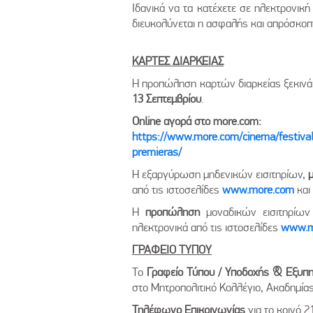
Ιδανικά να τα κατέχετε σε ηλεκτρονικ
διευκολύνεται η ασφαλής και απρόσκοπτ
ΚΑΡΤΕΣ ΔΙΑΡΚΕΙΑΣ
Η προπώληση καρτών διαρκείας ξεκιν
13 Σεπτεμβρίου
.
Online αγορά στο more.com:
https://www.more.com/cinema/festival/
premieras/
Η εξαργύρωση μηδενικών εισιτηρίων,
από τις ιστοσελίδες
www.more.com
και
Η
προπώληση
μοναδικών εισιτηρίω
ηλεκτρονικά από τις ιστοσελίδες
www.m
ΓΡΑΦΕΙΟ ΤΥΠΟΥ
Το
Γραφείο Τύπου / Υποδοχής & Εξυπ
στο Μητροπολιτικό Κολλέγιο, Ακαδημίας
Τηλέφωνο Επικοινωνίας
για το κοινό 