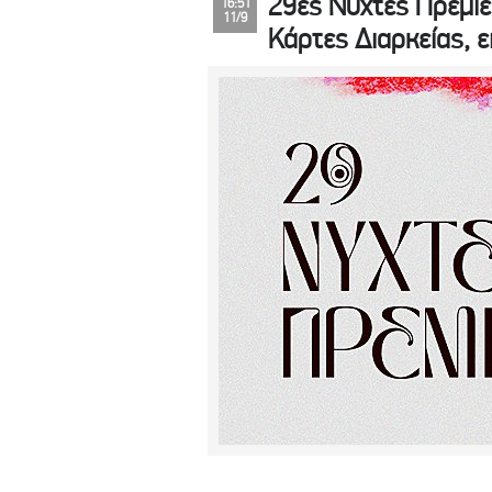
29ες Νύχτες Πρεμιέ
16:51
11/9
Κάρτες Διαρκείας, ε