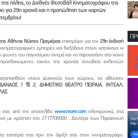
 της πόλης, το Διεθνές Φεστιβάλ Κινηματογράφου της
ει για 29η χρονιά και η προπώληση των καρτών
πτεμβρίου!
ΠΡ
της Αθήνας Νύχτες Πρεμιέρας
επιστρέφει για την
29η έκδοσή
ινηματογραφικές εμπειρίες και διεξόδους στους κατοίκους κι
ες φωνές του παγκόσμιου σινεμά και να παρουσιάσει στο κοινό
 προσδοκώμενες ταινίες της χρονιάς συνοδεία εκλεκτών
ατοποιηθούν στους φυσικούς τους χώρους, τις αίθουσες
ΔΑΝΑΟΣ 1 & 2
,
ΔΗΜΟΤΙΚΟ ΘΕΑΤΡΟ ΠΕΙΡΑΙΑ
,
ΙΝΤΕΑΛ
,
ΛΑΣ
.
ιά σας από την ιστοσελίδα
www.more.com
ηλεκτρονικά, στα
ικά με κράτηση στο 2117700000 , Δευτέρα έως Παρασκευή
τα εισιτήριά σας πριν την άφιξή σας στον κινηματογράφο.