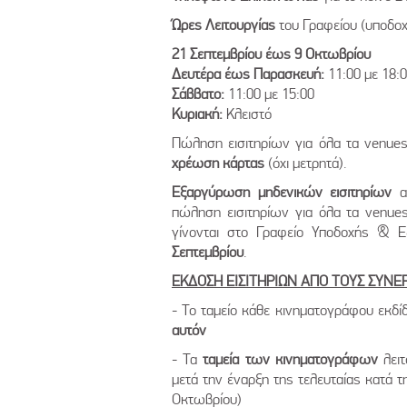
Ώρες Λειτουργίας
του Γραφείου (υποδοχ
21 Σεπτεμβρίου έως 9 Οκτωβρίου
Δευτέρα έως Παρασκευή:
11:00 με 18:
Σάββατο:
11:00 με 15:00
Κυριακή:
Κλειστό
Πώληση εισιτηρίων για όλα τα venues
χρέωση κάρτας
(όχι μετρητά).
Εξαργύρωση μηδενικών εισιτηρίων
απ
πώληση εισιτηρίων για όλα τα venue
γίνονται στο Γραφείο Υποδοχής & 
Σεπτεμβρίου
.
ΕΚΔΟΣΗ ΕΙΣΙΤΗΡΙΩΝ ΑΠΟ ΤΟΥΣ ΣΥ
- Το ταμείο κάθε κινηματογράφου εκδίδ
αυτόν
- Τα
ταμεία των κινηματογράφων
λειτ
μετά την έναρξη της τελευταίας κατά 
Οκτωβρίου)