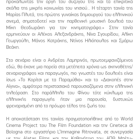
προκαλώντας την οργή του συζύγου της και τα επικριτικά
σχόλια της μικρής κοινωνίας του νησιού... Η τέταρτη ταινία της
Μαρίας Πλυτά, της πρώτης γυναίκας δημιουργού του ελληνικού
σινεμά, σηματοδοτεί και την παρθενική μουσική δουλειά του
Μίκη Θεοδωράκη για τον κινηματογράφο.» Στην τανία
ερμηνεύουν οι Αλέκος Αλεξανδράκης, Νίνα Σγουρίδου, Αλίκη
Γεωργούλη, Μάνος Κατράκης, Ντίνος Ηλιόπουλος και Σμάρω
Βεάκη.
Στο σενάριο είναι ο Ανδρέας Λαμπρινός, πρωτοεμφανιζόμενος
εδώ, θα έκανε μια πορεία στα μετέπειτα χρόνια ως σκηνοθέτης/
σεναριογράφος και παραγωγός, πιο γνωστές του δουλειές είναι
ίσως «Το Κορίτσι με τα Παραμύθια» και το «Διακοπές στην
Αίγινα», αμφότερα περιστασιακά παρουσιαζόμενα στην ελληνική
τηλεόραση. Στο παράλληλο του Φίνου τότε κύκλωμα της
ελληνικής παραγωγής ήταν μια παρουσία, δυστυχώς
φρεναρισμένη από το πρόωρο τέλος της ζωής του.
Η αποκατάσταση της ταινίας πραγματοποιήθηκε από το World
Cinema Project του The Film Foundation και την Cineteca di
Bologna στο εργαστήριο L’Immagine Ritrovata, σε συνεργασία
με την Alatas Films και την Καθηγήτρια του ΑΠΘ Μπέτυ-