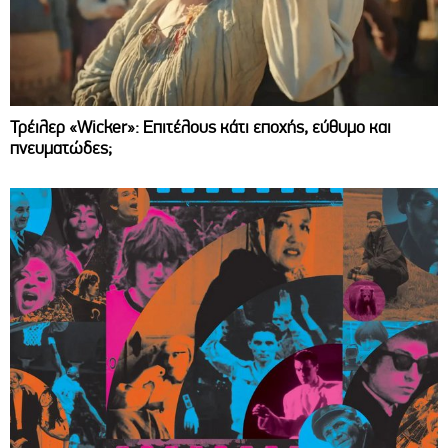
Τρέιλερ «Wicker»: Επιτέλους κάτι εποχής, εύθυμο και
πνευματώδες;