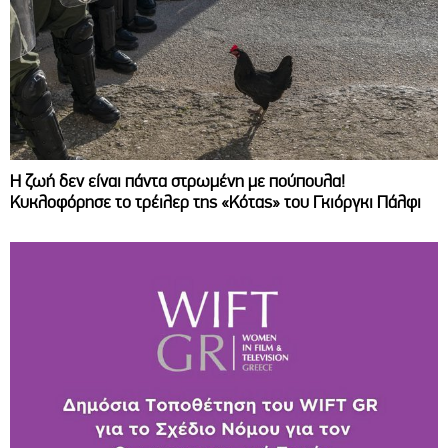
Η ζωή δεν είναι πάντα στρωμένη με πούπουλα!
Κυκλοφόρησε το τρέιλερ της «Κότας» του Γκιόργκι Πάλφι