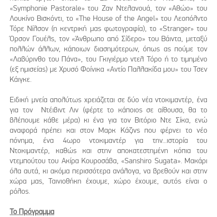
«Symphonie Pastorale» του Ζαν Ντελανουά, τον «Αθώο» του
Λουκίνο Βισκόντι, το «The House of the Angel» του Λεοπόλντο
Τόρε Νίλσον (η κεντρική μας φωτογραφία), το «Stranger» του
Όρσον Γουέλς, τον «Άνθρωπο από Σίδερο» του Βάιντα, μεταξύ
πολλών άλλων, κάποιων διασημότερων, όπως ας πούμε τον
«Λαβύρινθο του Πάνα», του Γκιγιέρμο ντελ Τόρο ή το τιμημένο
(εξ ημισείας) με Χρυσό Φοίνικα «Αντίο Παλλακίδα μου» του Τσεν
Κάιγκε.
Ειδική μνεία απολύτως χρειάζεται σε δύο νέα ντοκιμαντέρ, ένα
για τον Ντέιβιντ Λιν (φέρτε το κάποιος σε αίθουσα, θα το
βλέπουμε κάθε μέρα) κι ένα για τον Βιτόριο Ντε Σίκα, ενώ
αναφορά πρέπει και στον Μαρκ Κάζινς που φέρνει το νέο
πόνημα, ένα 4ωρο ντοκιμαντέρ για την...ιστορία του
Ντοκιμαντέρ, καθώς και στην αποκατεστημένη κόπια του
ντεμπούτου του Ακίρα Κουροσάβα, «Sanshiro Sugata». Μακάρι
όλα αυτά, κι ακόμα περισσότερα ανάλογα, να βρεθούν και στην
χώρα μας, Ταινιοθήκη έχουμε, χώρο έχουμε, αυτός είναι ο
ρόλος.
Το Πρόγραμμα