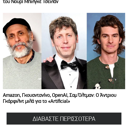
του Νουρί Μπιλγκέ Τσεϊλάν
Amazon, Γκουαντανίνο, OpenAI, Σαμ Όλτμαν: Ο Άντριου
Γκάρφιλντ μιλά για το «Artificial»
ΔΙΑΒΑΣΤΕ ΠΕΡΙΣΣΟΤΕΡΑ