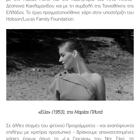
Δέσποινα Κακλαμανίδου και με τη συμβολή της Ταινιοθήκης της
Ελλάδος. Το έργο πραγματοποιήθηκε χάρη στην υποστήριξη του
Hobson/Lucas Family Foundation.
«Εύα» (1953), της Μαρίας Πλυτά
Σε άλλες στιγμές του φετινού Προγράμματος - και αναπόφευκτα
επιλέγω με κριτήριο προσωπικό - βρίσκουμε αποκατεστημένες
κόπιες έργων όπως τα «La Ciociara» του Ντε Σίκα, το