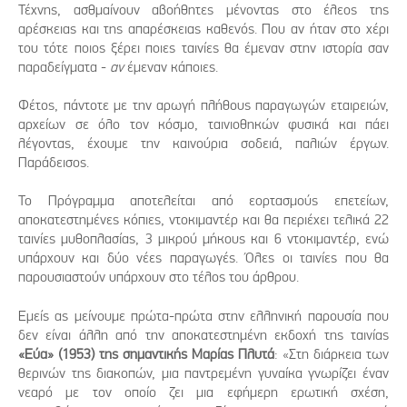
Τέχνης, ασθμαίνουν αβοήθητες μένοντας στο έλεος της
αρέσκειας και της απαρέσκειας καθενός. Που αν ήταν στο χέρι
του τότε ποιος ξέρει ποιες ταινίες θα έμεναν στην ιστορία σαν
παραδείγματα -
αν
έμεναν κάποιες.
Φέτος, πάντοτε με την αρωγή πλήθους παραγωγών εταιρειών,
αρχείων σε όλο τον κόσμο, ταινιοθηκών φυσικά και πάει
λέγοντας, έχουμε την καινούρια σοδειά, παλιών έργων.
Παράδεισος.
Το Πρόγραμμα αποτελείται από εορτασμούς επετείων,
αποκατεστημένες κόπιες, ντοκιμαντέρ και θα περιέχει τελικά 22
ταινίες μυθοπλασίας, 3 μικρού μήκους και 6 ντοκιμαντέρ, ενώ
υπάρχουν και δύο νέες παραγωγές. Όλες οι ταινίες που θα
παρουσιαστούν υπάρχουν στο τέλος του άρθρου.
Εμείς ας μείνουμε πρώτα-πρώτα στην ελληνική παρουσία που
δεν είναι άλλη από την αποκατεστημένη εκδοχή της ταινίας
«Εύα» (1953) της σημαντικής Μαρίας Πλυτά
: «Στη διάρκεια των
θερινών της διακοπών, μια παντρεμένη γυναίκα γνωρίζει έναν
νεαρό με τον οποίο ζει μια εφήμερη ερωτική σχέση,