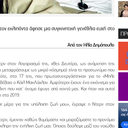
τον εκλιπόντα άφησε μια συγκινητική γενέθλια ευχή στο
ΠΡ
Από τον Ηλία Δημόπουλο
Ντερν στον λογαριασμό της, χθες Δευτέρα, ως ανάμνηση της
 το μεταφράσουμε ως μικρό κόσμημα) είναι το προσωνύμιο που
τότε, στα 17 της, που πρωτοσυνεργάστηκαν για το «Μπλε
ι βέβαια ο Κάιλ ΜακΛάχλαν. Αμφότεροι έχουν ένα εικόνισμα για
βιντ που κατ' όνομα έφυγε από κοντά μας. Και ήταν και αυτοί
 στο 2019.
θε μέρα για την υπόλοιπη ζωή μου», έγραψε η Ντερν στον
τερν, έμειναν καθώς θυμόμαστε και μοιραζόμαστε το προνόμιο
όκληρη την ενήλικη ζωή μας. Όποιος δούλεψε μαζί του νοιώθει