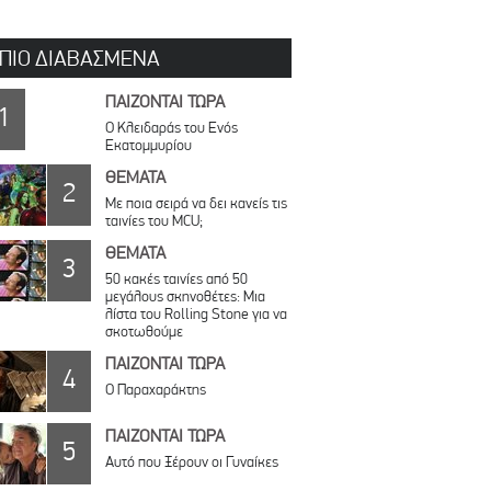
 ΠΙΟ ΔΙΑΒΑΣΜΕΝΑ
ΠΑΙΖΟΝΤΑΙ ΤΩΡΑ
1
Ο Κλειδαράς του Ενός
Εκατομμυρίου
ΘΕΜΑΤΑ
2
Με ποια σειρά να δει κανείς τις
ταινίες του MCU;
ΘΕΜΑΤΑ
3
50 κακές ταινίες από 50
μεγάλους σκηνοθέτες: Μια
λίστα του Rolling Stone για να
σκοτωθούμε
ΠΑΙΖΟΝΤΑΙ ΤΩΡΑ
4
Ο Παραχαράκτης
ΠΑΙΖΟΝΤΑΙ ΤΩΡΑ
5
Αυτό που Ξέρουν οι Γυναίκες