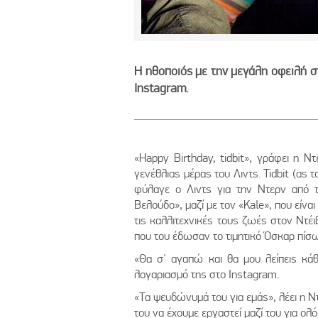
Η ηθοποιός με την μεγάλη οφειλή σ
Instagram.
«Happy Birthday, tidbit», γράφει η 
γενέθλιας μέρας του Λιντς. Tidbit (ας
φύλαγε ο Λιντς για την Ντερν από 
Βελούδο», μαζί με τον «Kale», που είνα
τις καλλιτεχνικές τους ζωές στον Ντέι
που του έδωσαν το τιμητικό Όσκαρ πίσω
«Θα σ' αγαπώ και θα μου λείπεις κά
λογαριασμό της στο Instagram.
«Τα ψευδώνυμά του για εμάς», λέει η Ν
του να έχουμε εργαστεί μαζί του για ολ