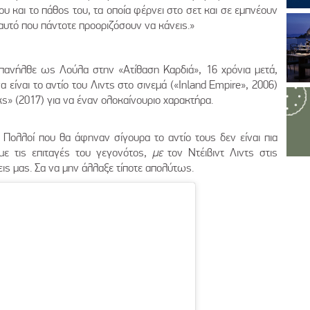
ου και το πάθος του, τα οποία φέρνει στο σετ και σε εμπνέουν
ι αυτό που πάντοτε προοριζόσουν να κάνεις.»
Επανήλθε ως Λούλα στην «Ατίθαση Καρδιά», 16 χρόνια μετά,
είναι το αντίο του Λιντς στο σινεμά («Inland Empire», 2006)
ks» (2017) για να έναν ολοκαίνουριο χαρακτήρα.
 Πολλοί που θα άφηναν σίγουρα το αντίο τους δεν είναι πια
με τις επιταγές του γεγονότος,
με
τον Ντέιβιντ Λιντς στις
εις μας. Σα να μην άλλαξε τίποτε απολύτως.