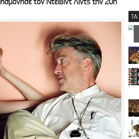
ησμόνησε τον Ντέιβιντ Λιντς την 20ή
ΤΑ