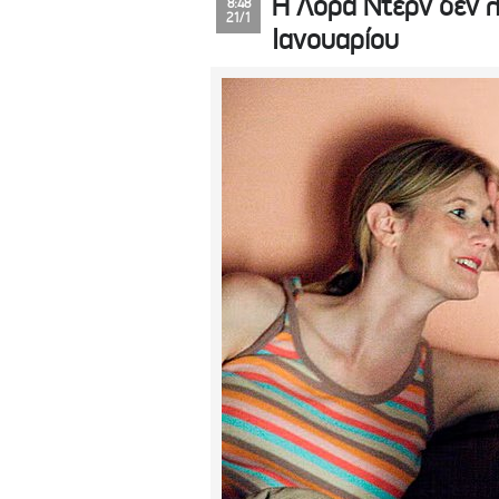
Η Λόρα Ντερν δεν λ
8:48
21/1
Ιανουαρίου