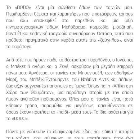
Το «DODO» είναι μία σύνθεση όλων των ταινιών μου.
Περιλαμβάνει θέματα και χαρακτήρες που επιστρέφουν, τόπους
που έχω επισκεφθεί στο παρελθόν και μία μίξη
κινηματογραφικών ειδών. Μελόδραμα, κωμωδία, μιούζικαλ,
βοντβίλ και ελληνική τραγωδία συνυπάρχουν. Ωστόσο, αυτό που
κρύβεται πραγματικά στην καρδιά αυτής της «ζούγκλας», είναι
το παράλογο.
Από τότε που ήμουν παιδί, το θέατρο του παραλόγου, ο Ιονέσκο,
ο Μπέκετ ή ακόμα και ο Ζενέ, ασκούσαν μία μεγάλη επιρροή
πάνω μου. Αργότερα, οι ταινίες του Μπουνιουέλ, των αδελφών
Μαρξ, του Μπλέικ Έντουαρντς, του Ντέιβιντ Λιντς και άλλων,
έμοιαζαν συγγενικές και οικείες σε 'μένα. Όπως και η «Αλίκη στη
Χώρα των Θαυμάτων», μια παράλογη ιστορία με την οποία
ήμουν ανέκαθεν παθιασμένος. Όλες μου οι ταινίες είναι, κατά
κάποιον τρόπο, παραμύθια για μεγάλους, απευθύνονται σε
όσους έχουν κρατήσει το «παιδί» μέσα τους. Το ίδιο ισχύει και για
το «DODO».
Πάντα με γοήτευαν τα εξαφανισμένα είδη, και ειδικά η ιστορία
του ντόντο, που σύμφωνα με τους επιστήμονες ήταν ένα