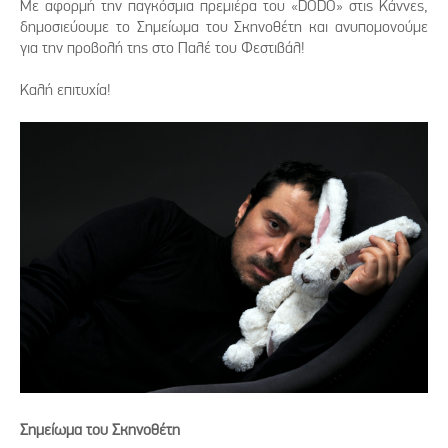
Με αφορμή την παγκόσμια πρεμιέρα του «DODO» στις Κάννες,
δημοσιεύουμε το Σημείωμα του Σκηνοθέτη και ανυπομονούμε
για την προβολή της στο Παλέ του Φεστιβάλ!
Καλή επιτυχία!
Σημείωμα του Σκηνοθέτη