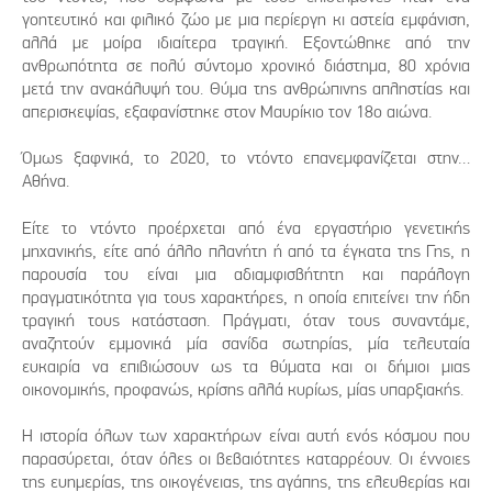
γοητευτικό και φιλικό ζώο με μια περίεργη κι αστεία εμφάνιση,
αλλά με μοίρα ιδιαίτερα τραγική. Εξοντώθηκε από την
ανθρωπότητα σε πολύ σύντομο χρονικό διάστημα, 80 χρόνια
μετά την ανακάλυψή του. Θύμα της ανθρώπινης απληστίας και
απερισκεψίας, εξαφανίστηκε στον Μαυρίκιο τον 18ο αιώνα.
Όμως ξαφνικά, το 2020, το ντόντο επανεμφανίζεται στην…
Αθήνα.
Είτε το ντόντο προέρχεται από ένα εργαστήριο γενετικής
μηχανικής, είτε από άλλο πλανήτη ή από τα έγκατα της Γης, η
παρουσία του είναι μια αδιαμφισβήτητη και παράλογη
πραγματικότητα για τους χαρακτήρες, η οποία επιτείνει την ήδη
τραγική τους κατάσταση. Πράγματι, όταν τους συναντάμε,
αναζητούν εμμονικά μία σανίδα σωτηρίας, μία τελευταία
ευκαιρία να επιβιώσουν ως τα θύματα και οι δήμιοι μιας
οικονομικής, προφανώς, κρίσης αλλά κυρίως, μίας υπαρξιακής.
Η ιστορία όλων των χαρακτήρων είναι αυτή ενός κόσμου που
παρασύρεται, όταν όλες οι βεβαιότητες καταρρέουν. Οι έννοιες
της ευημερίας, της οικογένειας, της αγάπης, της ελευθερίας και