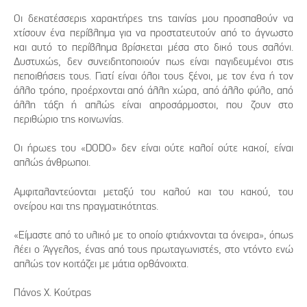
Οι δεκατέσσερις χαρακτήρες της ταινίας μου προσπαθούν να
χτίσουν ένα περίβλημα για να προστατευτούν από το άγνωστο
και αυτό το περίβλημα βρίσκεται μέσα στο δικό τους σαλόνι.
Δυστυχώς, δεν συνειδητοποιούν πως είναι παγιδευμένοι στις
πεποιθήσεις τους. Γιατί είναι όλοι τους ξένοι, με τον ένα ή τον
άλλο τρόπο, προέρχονται από άλλη χώρα, από άλλο φύλο, από
άλλη τάξη ή απλώς είναι απροσάρμοστοι, που ζουν στο
περιθώριο της κοινωνίας.
Οι ήρωες του «DODO» δεν είναι ούτε καλοί ούτε κακοί, είναι
απλώς άνθρωποι.
Αμφιταλαντεύονται μεταξύ του καλού και του κακού, του
ονείρου και της πραγματικότητας.
«Είμαστε από το υλικό με το οποίο φτιάχνονται τα όνειρα», όπως
λέει ο Άγγελος, ένας από τους πρωταγωνιστές, στο ντόντο ενώ
απλώς τον κοιτάζει με μάτια ορθάνοιχτα.
Πάνος Χ. Κούτρας