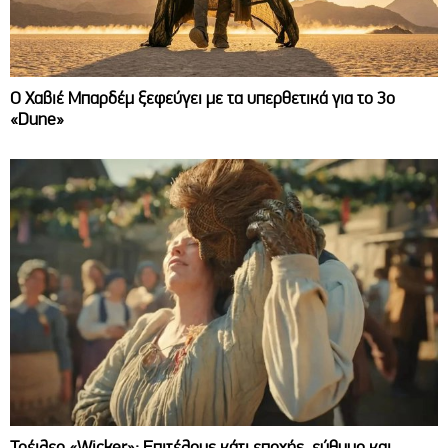
O Χαβιέ Μπαρδέμ ξεφεύγει με τα υπερθετικά για το 3ο
«Dune»
Τρέιλερ «Wicker»: Επιτέλους κάτι εποχής, εύθυμο και