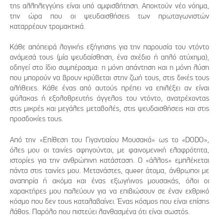
της αλληλεγγύης είναι υπό αμφισβήτηση. Αποκτούν νέο νόημα,
την ώρα που οι ψευδαισθήσεις των πρωταγωνιστών
καταρρέουν τρομακτικά.
Κάθε απόπειρά λογικής εξήγησης για την παρουσία του ντόντο
ανάμεσά τους (μία ψευδαίσθηση, ένα σχέδιο ή απλό ατύχημα),
οδηγεί στο ίδιο συμπέρασμα: η μόνη απάντηση και η μόνη λύση
που μπορούν να βρουν κρύβεται στην ζωή τους, στις δικές τους
αλήθειες. Κάθε ένας από αυτούς πρέπει να επιλέξει αν είναι
φύλακας ή εξολοθρευτής άγγελος του ντόντο, ανατρέχοντας
στις μικρές και μεγάλες μεταβολές, στις ψευδαισθήσεις και στις
προσδοκίες τους.
Από την «Επίθεση του Γιγαντιαίου Μουσακά» ως το «DODO»,
όλες μου οι ταινίες αφηγούνται, με φαινομενική ελαφρότητα,
ιστορίες για την ανθρώπινη κατάσταση. Ο «άλλος» εμπλέκεται
πάντα στις ταινίες μου. Μετανάστες, queer άτομα, άνθρωποι με
αναπηρία ή ακόμα και ένας εξωγήινος μουσακάς, όλοι οι
χαρακτήρες μου παλεύουν για να επιβιώσουν σε έναν εχθρικό
κόσμο που δεν τους καταλαβαίνει. Ένας κόσμος που είναι επίσης
λάθος. Παρόλο που πιστεύει λανθασμένα ότι είναι σωστός.