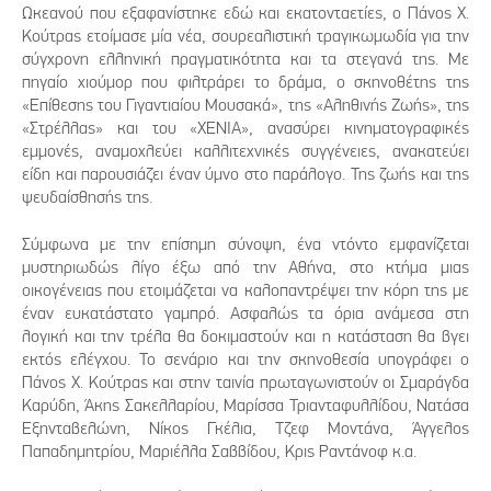
Ωκεανού που εξαφανίστηκε εδώ και εκατονταετίες, ο Πάνος Χ.
Κούτρας ετοίμασε μία νέα, σουρεαλιστική τραγικωμωδία για την
σύγχρονη ελληνική πραγματικότητα και τα στεγανά της. Με
πηγαίο χιούμορ που φιλτράρει το δράμα, ο σκηνοθέτης της
«Επίθεσης του Γιγαντιαίου Μουσακά», της «Αληθινής Ζωής», της
«Στρέλλας» και του «XENIA», ανασύρει κινηματογραφικές
εμμονές, αναμοχλεύει καλλιτεχνικές συγγένειες, ανακατεύει
είδη και παρουσιάζει έναν ύμνο στο παράλογο. Της ζωής και της
ψευδαίσθησής της.
Σύμφωνα με την επίσημη σύνοψη, ένα ντόντο εμφανίζεται
μυστηριωδώς λίγο έξω από την Αθήνα, στο κτήμα μιας
οικογένειας που ετοιμάζεται να καλοπαντρέψει την κόρη της με
έναν ευκατάστατο γαμπρό. Ασφαλώς τα όρια ανάμεσα στη
λογική και την τρέλα θα δοκιμαστούν και η κατάσταση θα βγει
εκτός ελέγχου. Το σενάριο και την σκηνοθεσία υπογράφει ο
Πάνος Χ. Κούτρας και στην ταινία πρωταγωνιστούν οι Σμαράγδα
Καρύδη, Άκης Σακελλαρίου, Μαρίσσα Τριανταφυλλίδου, Νατάσα
Εξηνταβελώνη, Νίκος Γκέλια, Τζεφ Μοντάνα, Άγγελος
Παπαδημητρίου, Μαριέλλα Σαββίδου, Κρις Ραντάνοφ κ.α.