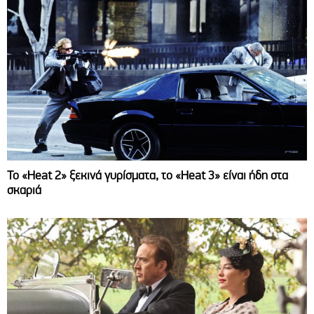
Το «Heat 2» ξεκινά γυρίσματα, το «Heat 3» είναι ήδη στα
σκαριά