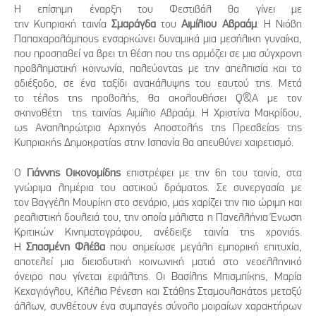
Η επίσημη έναρξη του Φεστιβάλ θα γίνει με
την Κυπριακή ταινία
Σμαράγδα
του
Αιμίλιου Αβραάμ
. Η Νιόβη
Παπαχαραλάμπους ενσαρκώνει δυναμικά μια μεσήλικη γυναίκα,
που προσπαθεί να βρει τη θέση που της αρμόζει σε μια σύγχρονη
προβληματική κοινωνία, παλεύοντας με την απελπισία και το
αδιέξοδο, σε ένα ταξίδι ανακάλυψης του εαυτού της. Μετά
το τέλος της προβολής, θα ακολουθήσει Q&A με τον
σκηνοθέτη της ταινίας Αιμίλιο Αβραάμ. Η Χριστίνα Μακρίδου,
ως Αναπληρώτρια Αρχηγός Αποστολής της Πρεσβείας της
Κυπριακής Δημοκρατίας στην Ισπανία θα απευθύνει χαιρετισμό.
Ο
Γιάννης Οικονομίδης
επιστρέφει με την 6η του ταινία, στα
γνώριμα λημέρια του αστικού δράματος. Σε συνεργασία με
τον Βαγγέλη Μουρίκη στο σενάριο, μας χαρίζει την πιο ώριμη και
ρεαλιστική δουλειά του, την οποία μάλιστα η Πανελλήνια Ένωση
Κριτικών Κινηματογράφου, ανέδειξε ταινία της χρονιάς.
Η
Σπασμένη Φλέβα
που σημείωσε μεγάλη εμπορική επιτυχία,
αποτελεί μια διεισδυτική κοινωνική ματιά στο νεοελληνικό
όνειρο που γίνεται εφιάλτης. Οι Βασίλης Μπισμπίκης, Μαρία
Κεχαγιόγλου, Κλέλια Ρένεση και Στάθης Σταμουλακάτος μεταξύ
άλλων, συνθέτουν ένα συμπαγές σύνολο μοιραίων χαρακτήρων