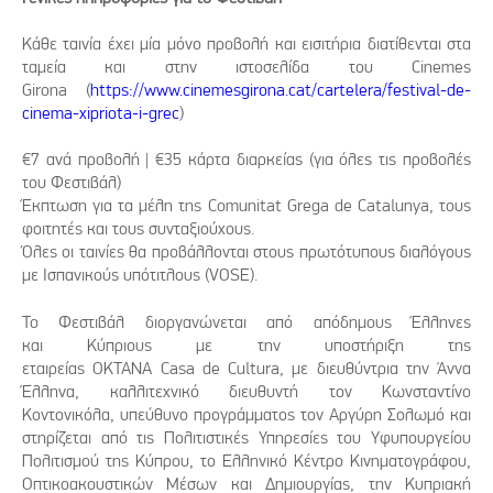
Κάθε ταινία έχει μία μόνο προβολή και εισιτήρια διατίθενται στα
ταμεία και στην ιστοσελίδα του Cinemes
Girona (
https://www.cinemesgirona.cat/cartelera/festival-de-
cinema-xipriota-i-grec
)
€7 ανά προβολή | €35 κάρτα διαρκείας (για όλες τις προβολές
του Φεστιβάλ)
Έκπτωση για τα μέλη της Comunitat Grega de Catalunya, τους
φοιτητές και τους συνταξιούχους.
​Όλες οι ταινίες θα προβάλλονται στους πρωτότυπους διαλόγους
με Ισπανικούς υπότιτλους (VOSE).
Το Φεστιβάλ διοργανώνεται από απόδημους Έλληνες
και Κύπριους με την υποστήριξη της
εταιρείας OKTANA Casa de Cultura, με διευθύντρια την Άννα
Έλληνα, καλλιτεχνικό διευθυντή τον Κωνσταντίνο
Κοντονικόλα, υπεύθυνο προγράμματος τον Aργύρη Σολωμό και
στηρίζεται από τις Πολιτιστικές Υπηρεσίες του Υφυπουργείου
Πολιτισμού της Κύπρου, το Ελληνικό Κέντρο Κινηματογράφου,
Οπτικοακουστικών Μέσων και Δημιουργίας, την Κυπριακή