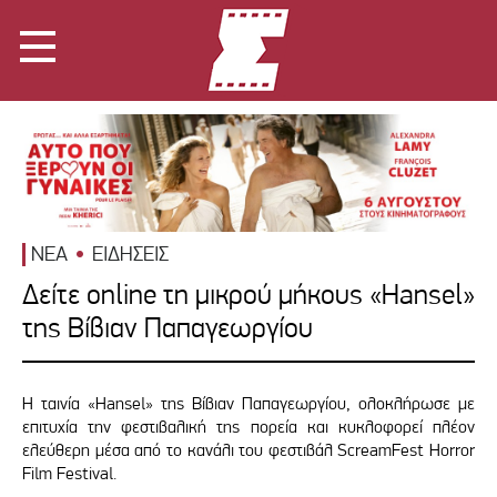
ΝΕΑ
ΕΙΔΗΣΕΙΣ
Δείτε online τη μικρού μήκους «Hansel»
της Βίβιαν Παπαγεωργίου
Η ταινία «Hansel» της Βίβιαν Παπαγεωργίου, ολοκλήρωσε με
επιτυχία την φεστιβαλική της πορεία και κυκλοφορεί πλέον
ελεύθερη μέσα από το κανάλι του φεστιβάλ ScreamFest Horror
Film Festival.