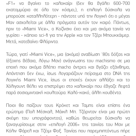
«F1» να βγαίνει το καλοκαίρι (δεν θα βγάλει 600-700
εκατομμύρια σε όλο τον κόσμο;), η επιλογή δύσκολα να
μπορούσε καταλληλότερη - πάντοτε υπό την λογική ότι ο μέγας
Μαν ασχολείται με άλλα πράγματα αυτόν τον καιρό. Πάντως,
πριν το «Miami Vice», ο Κοζίνσκι έχει και μια ακόμα ταινία να
γυρίσει - κάποιο sci-fi για την Apple και τον Τζέρι Μπουκχάιμερ.
Μετά, κατεβαίνει Φλόριντα.
Τώρα, γιατί «Miami Vice», μια (ακόμα) αναβίωση '80ς δόξας και
(έξοχης βέβαια, λόγω Μαν) ανάγνωσης του machismo σε μια
εποχή που ακόμα βλέπει macho άντρες και βγάζει εξάνθημα;
Απάντηση δεν έχω, ίσως λογαριάζουν πείραγμα στο DNA της
λογικής Miami Vice, ίσως οι εποχές έχουν αλλάξει και το
Χόλιγουντ θέλει να επιστρέψει στο καλοκαίρι που έβγαζε λεφτά
παρά σοσιομιντιακή κουλτούρα. Καλό-κακό, άλλη κουβέντα.
Ποιοι θα παίζουν τους Κρόκετ και Ταμπς είναι επίσης ένα
ερώτημα (Πολ Μέσκαλ, Μάικλ Μπ. Τζόρνταν είναι μια πρώτη
σκέψη του υπογράφοντος), καθώς θεωρείται δύσκολο να
ξαναγυρίσουμε στην «επιλογή 2006» της ταινίας του Μαν με
Κόλιν Φάρελ και Τζέιμι Φοξ. Ταινίας που παρεμπιπτόντως πήρε