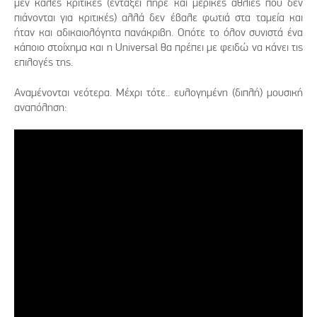
μεν καλές κριτικές (ενταξει πήρε και μερικές άθλιες που δεν
πιάνονται για κριτικές) αλλά δεν έβαλε φωτιά στα ταμεία και
ήταν και αδικαιολόγητα πανάκριβη. Οπότε το όλον συνιστά ένα
κάποιο στοίχημα και η Universal θα πρέπει με φειδώ να κάνει τις
επιλογές της.
Αναμένονται νεότερα. Μέχρι τότε.. ευλογημένη (διπλή) μουσική
αναπόληση: