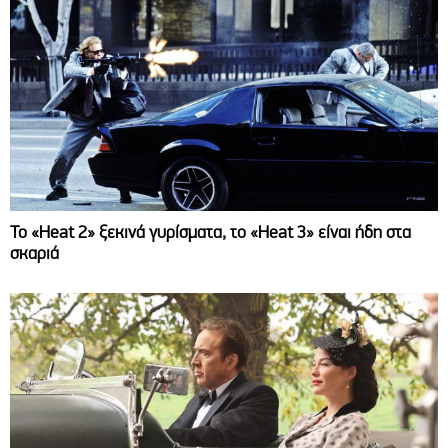
Το «Heat 2» ξεκινά γυρίσματα, το «Heat 3» είναι ήδη στα
σκαριά