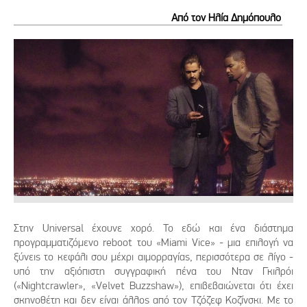
Από τον Ηλία Δημόπουλο
Στην Universal έχουνε χορό. Το εδώ και ένα διάστημα
προγραμματιζόμενο reboot του «Miami Vice» - μια επιλογή να
ξύνεις το κεφάλι σου μέχρι αιμορραγίας, περισσότερα σε λίγο -
υπό την αξιόπιστη συγγραφική πένα του Νταν Γκιλρόι
(«Nightcrawler», «Velvet Buzzshaw»), επιβεβαιώνεται ότι έχει
σκηνοθέτη και δεν είναι άλλος από τον Τζόζεφ Κοζίνσκι. Με το