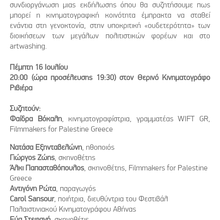
συνδιοργάνωση μιας εκδήλωσης όπου θα συζητήσουμε πως
μπορεί η κινηματογραφική κοινότητα έμπρακτα να σταθεί
ενάντια στη γενοκτονία, στην υποκριτική «ουδετερότητα» των
διοικήσεων των μεγάλων πολιτιστικών φορέων και στο
artwashing.
Πέμπτη 16 Ιουλίου
20:00 (ώρα προσέλευσης 19:30) στον Θερινό Κινηματογράφο
Ριβιέρα
Συζητούν:
Φαίδρα Βόκαλη
, κινηματογραφίστρια, γραμματέας WIFT GR,
Filmmakers for Palestine Greece
Νατάσα Εξηνταβελώνη
, ηθοποιός
Γιώργος Ζώης
, σκηνοθέτης
Άλκι Παπασταθόπουλος
, σκηνοθέτης, Filmmakers for Palestine
Greece
Αντιγόνη Ρώτα
, παραγωγός
Carol Sansour
, ποιήτρια, διευθύντρια του Φεστιβάλ
Παλαιστινιακού Κινηματογράφου Αθήνας
Εύα Στεφανή
, σκηνοθέτις