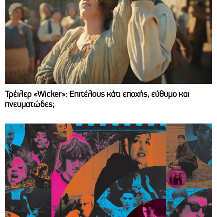
Τρέιλερ «Wicker»: Επιτέλους κάτι εποχής, εύθυμο και
πνευματώδες;