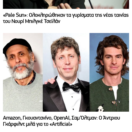
«Pale Sun»: Ολοκληρώθηκαν τα γυρίσματα της νέας ταινίας
του Νουρί Μπιλγκέ Τσεϊλάν
Amazon, Γκουαντανίνο, OpenAI, Σαμ Όλτμαν: Ο Άντριου
Γκάρφιλντ μιλά για το «Artificial»