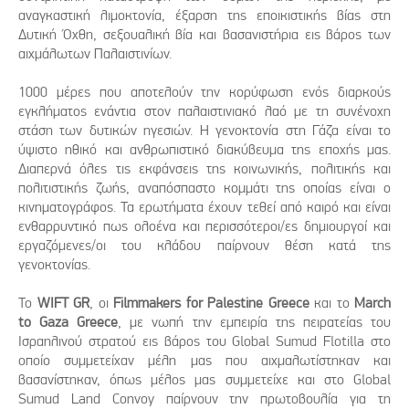
αναγκαστική λιμοκτονία, έξαρση της εποικιστικής βίας στη
Δυτική Όχθη, σεξουαλική βία και βασανιστήρια εις βάρος των
αιχμάλωτων Παλαιστινίων.
1000 μέρες που αποτελούν την κορύφωση ενός διαρκούς
εγκλήματος ενάντια στον παλαιστινιακό λαό με τη συνένοχη
στάση των δυτικών ηγεσιών. Η γενοκτονία στη Γάζα είναι το
ύψιστο ηθικό και ανθρωπιστικό διακύβευμα της εποχής μας.
Διαπερνά όλες τις εκφάνσεις της κοινωνικής, πολιτικής και
πολιτιστικής ζωής, αναπόσπαστο κομμάτι της οποίας είναι ο
κινηματογράφος. Τα ερωτήματα έχουν τεθεί από καιρό και είναι
ενθαρρυντικό πως ολοένα και περισσότεροι/ες δημιουργοί και
εργαζόμενες/οι του κλάδου παίρνουν θέση κατά της
γενοκτονίας.
Το
WIFT GR
, οι
Filmmakers for Palestine Greece
και το
March
to Gaza Greece
, με νωπή την εμπειρία της πειρατείας του
Ισραηλινού στρατού εις βάρος του Global Sumud Flotilla στο
οποίο συμμετείχαν μέλη μας που αιχμαλωτίστηκαν και
βασανίστηκαν, όπως μέλος μας συμμετείχε και στο Global
Sumud Land Convoy παίρνουν την πρωτοβουλία για τη