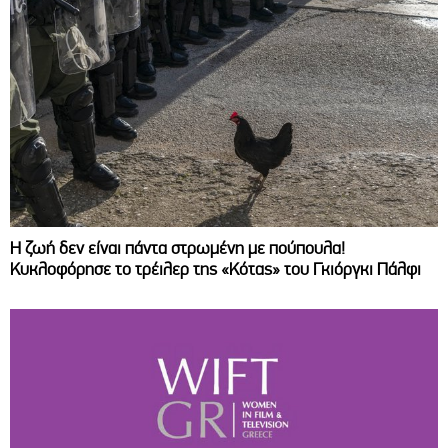
Η ζωή δεν είναι πάντα στρωμένη με πούπουλα!
Κυκλοφόρησε το τρέιλερ της «Κότας» του Γκιόργκι Πάλφι