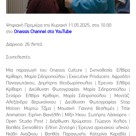
Ψηφιακή Πρεμιέρα την Κυριακή 11.05.2025, στις 10:00
στο
Onassis Channel στο YouTube
.
Διάρκεια: 26 λεπτά
Συντελεστές:
Μια παραγωγή του Οnassis Culture | Σκηνοθεσία: Ελβίρα
Κρίθαρη, Μαρία Σιδηροπούλου | Executive Producers: Αφροδίτη
Παναγιωτάκου, Δημήτρης Θεοδωρόπουλος | Έρευνα: Ελβίρα
Κρίθαρη | Διεύθυνση Φωτογραφίας: Μαρία Σιδηροπούλου |
Σενάριο: Ελβίρα Κρίθαρη, Μαρία Σιδηροπούλου | Μοντάζ:
Αλεξάνδρα Βερυκόκκου | Διεύθυνση Φωτογραφίας Stop
Motion: Μυρτώ Τζίμα | Μουσική: Γιάννης Βεσλεμές | Title
Animation: Ειρήνη Βιανέλλη | Μίξη Ήχου: Σωτήρης Λάσκαρης -
Open Studio Post | Διόρθωση Χρώματος: Γιώργος Κολιός |
Βοηθός Σκηνοθέτη: Ελένη Ζεντέφη | Έρευνα αρχειακού υλικού:
Νιόβη Αναζίκου | Βοηθός Παραγωγής: Κατερίνα Καραβία |