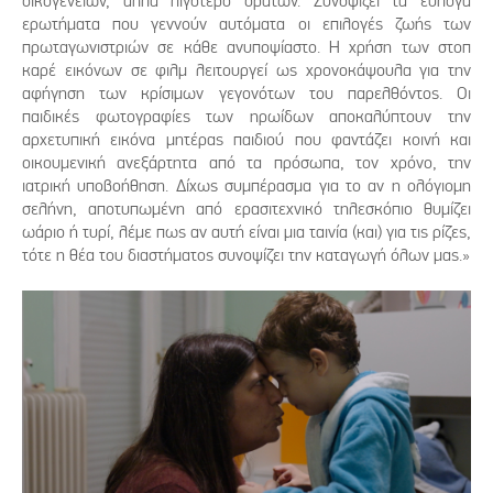
οικογενειών, αλλά λιγότερο ορατών. Συνοψίζει τα εύλογα
ερωτήματα που γεννούν αυτόματα οι επιλογές ζωής των
πρωταγωνιστριών σε κάθε ανυποψίαστο. Η χρήση των στοπ
καρέ εικόνων σε φιλμ λειτουργεί ως χρονοκάψουλα για την
αφήγηση των κρίσιμων γεγονότων του παρελθόντος. Οι
παιδικές φωτογραφίες των ηρωίδων αποκαλύπτουν την
αρχετυπική εικόνα μητέρας παιδιού που φαντάζει κοινή και
οικουμενική ανεξάρτητα από τα πρόσωπα, τον χρόνο, την
ιατρική υποβοήθηση. Δίχως συμπέρασμα για το αν η ολόγιομη
σελήνη, αποτυπωμένη από ερασιτεχνικό τηλεσκόπιο θυμίζει
ωάριο ή τυρί, λέμε πως αν αυτή είναι μια ταινία (και) για τις ρίζες,
τότε η θέα του διαστήματος συνοψίζει την καταγωγή όλων μας.»