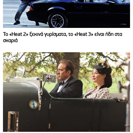
Το «Heat 2» ξεκινά γυρίσματα, το «Heat 3» είναι ήδη στα
σκαριά