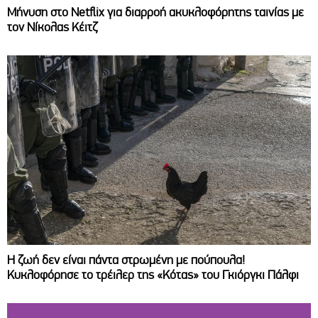
Μήνυση στο Netflix για διαρροή ακυκλοφόρητης ταινίας με
τον Νίκολας Κέιτζ
Η ζωή δεν είναι πάντα στρωμένη με πούπουλα!
Κυκλοφόρησε το τρέιλερ της «Κότας» του Γκιόργκι Πάλφι