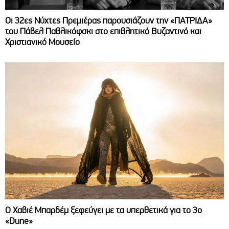
Οι 32ες Νύχτες Πρεμιέρας παρουσιάζουν την «ΠΑΤΡΙΔΑ»
του Πάβελ Παβλικόφσκι στο επιβλητικό Βυζαντινό και
Χριστιανικό Μουσείο
O Χαβιέ Μπαρδέμ ξεφεύγει με τα υπερθετικά για το 3ο
«Dune»