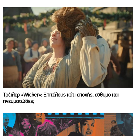
Τρέιλερ «Wicker»: Επιτέλους κάτι εποχής, εύθυμο και
πνευματώδες;