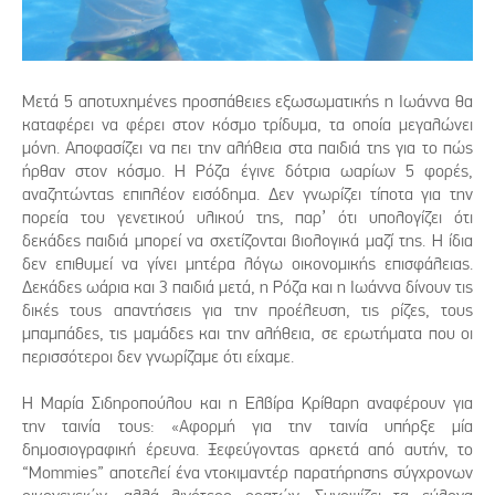
Μετά 5 αποτυχημένες προσπάθειες εξωσωματικής η Ιωάννα θα
καταφέρει να φέρει στον κόσμο τρίδυμα, τα οποία μεγαλώνει
μόνη. Αποφασίζει να πει την αλήθεια στα παιδιά της για το πώς
ήρθαν στον κόσμο. Η Ρόζα έγινε δότρια ωαρίων 5 φορές,
αναζητώντας επιπλέον εισόδημα. Δεν γνωρίζει τίποτα για την
πορεία του γενετικού υλικού της, παρ’ ότι υπολογίζει ότι
δεκάδες παιδιά μπορεί να σχετίζονται βιολογικά μαζί της. Η ίδια
δεν επιθυμεί να γίνει μητέρα λόγω οικονομικής επισφάλειας.
Δεκάδες ωάρια και 3 παιδιά μετά, η Ρόζα και η Ιωάννα δίνουν τις
δικές τους απαντήσεις για την προέλευση, τις ρίζες, τους
μπαμπάδες, τις μαμάδες και την αλήθεια, σε ερωτήματα που οι
περισσότεροι δεν γνωρίζαμε ότι είχαμε.
Η Μαρία Σιδηροπούλου και η Ελβίρα Κρίθαρη αναφέρουν για
την ταινία τους: «Αφορμή για την ταινία υπήρξε μία
δημοσιογραφική έρευνα. Ξεφεύγοντας αρκετά από αυτήν, το
“Mommies” αποτελεί ένα ντοκιμαντέρ παρατήρησης σύγχρονων