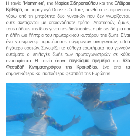
Η ταινία
"Mommies"
, της
Μαρίας Σιδηροπούλου
και της
Ελβίρας
Κρίθαρη
, σε παραγωγή Onassis Culture, συνθέτει τις αφηγήσεις
γύρω από τη μητρότητα δύο γυναικών που δεν γνωρίζονται,
ούτε σχετίζονται με οποιονδήποτε τρόπο. Αποτελούν, όμως,
τους πόλους της ίδιας γενετικής διαδικασίας, η μία ως δότρια και
η άλλη ως λήπτρια του πρωταρχικού κυττάρου της ζωής. Είναι
ένα ντοκιμαντέρ παρατήρησης σύγχρονων οικογενειών, αλλά
λιγότερο ορατών. Συνοψίζει τα εύλογα ερωτήματα που γεννούν
αυτόματα οι επιλογές ζωής των πρωταγωνιστριών σε κάθε
ανυποψίαστο. H ταινία έκανε
παγκόσμια πρεμιέρα
στο
63ο
Φεστιβάλ Κινηματογράφου της Κρακοβίας
, ένα από τα
σημαντικότερα και παλαιότερα φεστιβάλ της Ευρώπης.