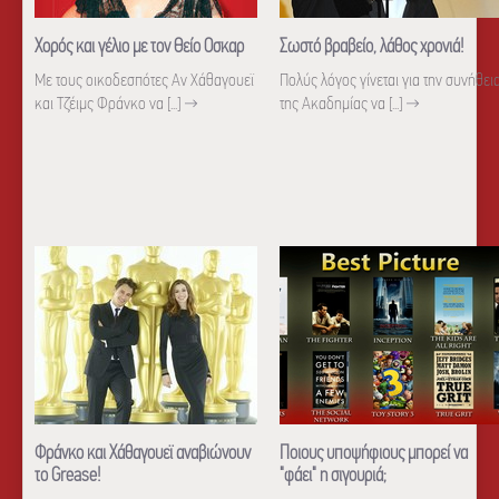
Χορός και γέλιο με τον Θείο Οσκαρ
Σωστό βραβείο, λάθος χρονιά!
Με τους οικοδεσπότες Αν Χάθαγουεϊ
Πολύς λόγος γίνεται για την συνήθει
και Τζέιμς Φράνκο να [...]
→
της Ακαδημίας να [...]
→
Φράνκο και Χάθαγουεϊ αναβιώνουν
Ποιους υποψήφιους μπορεί να
το Grease!
"φάει" η σιγουριά;