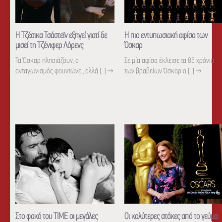
Η Τζέσικα Τσάστεϊν εξηγεί γιατί δε
Η πιο εντυπωσιακή αφίσα των
μισεί τη Τζένιφερ Λόρενς
Όσκαρ
Τα Όσκαρ πλησιάζουν, ο
Σε μία αφίσα έκλεισε τα 85 χρόνια
ανταγωνισμός φουντώνει, αλλά [...]
→
των βραβείων Όσκαρ ο [...]
→
Στο φακό του TIME οι μεγάλες
Οι καλύτερες ατάκες από το γεύμα