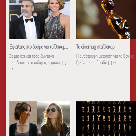
Εφιάλτης στο δρόμο για τα Όσκαρ...
Το cinemag στα Όσκαρ!
Σε μια όχι και τόσο ζωντανή
Η αντίστροφη μέτρηση για τα Όσκαρ
μετάδοση, η αιμοδιψής κόμισσα [...]
ξεκίνησε. Το βράδυ [...]
→
→