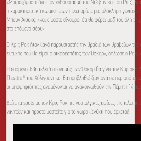
«Μοιραζόμαστε όλοι τον ενθουσιασμό του Ντέιβιτν και του Ρέτζι, γι
η χαρακτηριστική κωμική φωνή έχει ορίσει μια ολόκληρη γενιά» ε
Μπουν Άισακς, «και είμαστε σίγουροι ότι θα φέρει μαζί του όλη τ
στο επόμενο σόου».
Ο Κρις Ροκ ήταν ξανά παρουσιαστής την βραδιά των βραβείων της Α
ευτυχής που θα είμαι ο οικοδεσπότης των Όσκαρ», δήλωσε ο Ροκ, 
Η επόμενη, 88η τελετή απονομής των Όσκαρ θα γίνει την Κυριακή
Theatre® του Χόλιγουντ και θα προβληθεί ζωντανά σε περισσότερ
οι υποψηφιότητες αναμένονται να ανακοινωθούν την Πέμπτη 14 Ια
Δείτε τα spots με τον Κρις Ροκ, τις νοσταλγικές αφίσες της τελετ
νικητών και προετοιμαστείτε για το 4ωρο ξενύχτι που έρχεται!