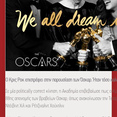
Ο Κρις Ροκ επιστρέφει στην παρουσίαση των Όσκαρ. Ήταν τόσο κα
Σε μία politically correct κίνηση, η Ακαδημία επιβεβαίωσε πως ο Κ
88ης απονομής των βραβείων Οσκαρ, όπως ανακοίνωσαν την Τετάρ
Ντέιβιντ Χιλ και Ρέτζιναλντ Χούντλιν.