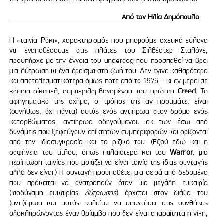
Από τον Ηλία Δημόπουλο
Η «ταινία Ρόκι», χαρακτηρισμός που μπορούμε σχετικά εύλογα
να εναποθέσουμε στις πλάτες του Σιλβέστερ Σταλόνε,
προϋπήρχε με την έννοια του underdog που προσπαθεί να βρει
μια λύτρωση κι ένα έρεισμα στη ζωή του. Δεν έγινε καθαρότερα
και αποτελεσματικότερα όμως ποτέ από το 1976 – κι εν μέρει σε
κάποια σίκουελ, συμπεριλαμβανομένου του πρώτου
Creed
. Το
αφηγηματικό της σχήμα, ο τρόπος της αν προτιμάτε, είναι
(συνήθως, όχι πάντα) αυτός ενός αντιήρωα στον δρόμο ενός
κατορθώματος, αντιήρωα οδηγούμενου εκ των έσω από
δυνάμεις που ξεφεύγουν επίκτητων συμπεριφορών και ορίζονται
από την ιδιοσυγκρασία και το ριζικό του. (Εξού εδώ και η
σαφήνεια του τίτλου, όπως παλαιότερα και του
Warrior
, μια
περίπτωση ταινίας που μοιάζει να είναι ταινία της ίδιας συνταγής
αλλά δεν είναι.) Η συνταγή προϋποθέτει μια σειρά από δεδομένα
που πρόκειται να ανατραπούν όταν μια μεγάλη ευκαιρία
(ισοδύναμη ευκαιρίας
λύτρωσης
) έρχεται στον διάβα του
(αντι)ήρωα και αυτός καλείται να απαντήσει στις συνθήκες
ολοκληρώνοντας έναν θρίαμβο που δεν είναι απαραίτητα η νίκη,