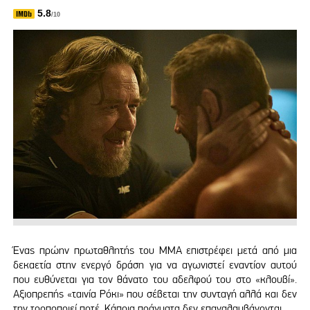
5.8
/10
Ένας πρώην πρωταθλητής του ΜΜΑ επιστρέφει μετά από μια
δεκαετία στην ενεργό δράση για να αγωνιστεί εναντίον αυτού
που ευθύνεται για τον θάνατο του αδελφού του στο «κλουβί».
Αξιοπρεπής «ταινία Ρόκι» που σέβεται την συνταγή αλλά και δεν
την τροποποιεί ποτέ. Κάποια πράγματα δεν επαναλαμβάνονται.