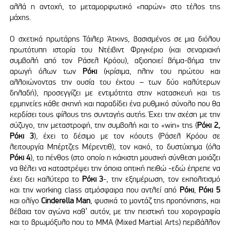
αλλά η αντοχή, το μεταμορφωτικό «παρών» στο τέλος της
μάχης.
Ο σχετικά πρωτάρης Τάιλερ Άτκινς, βασισμένος σε μια διόλου
πρωτότυπη ιστορία του Ντέιβιντ Φριγκέριο (και σεναριακή
συμβολή από τον Ράσελ Κρόου), αξιοποιεί βήμα-βήμα την
αρωγή όλων των
Ρόκι
(κρίσιμα, πλην του πρώτου και
αλλοιώνοντας την ουσία του έκτου – των δύο καλύτερων
δηλαδή), προσεγγίζει με εντιμότητα στην κατασκευή και τις
ερμηνείες κάθε σκηνή και παραδίδει ένα ρυθμικό σύνολο που θα
κερδίσει τους φίλους της συνταγής αυτής. Έχει την σχέση με την
σύζυγο, την μεταστροφή, την συμβολή και το «win» της (
Ρόκι 2,
Ρόκι 3
), έχει το δέσιμο με τον κόουτς (Ράσελ Κρόου σε
λειτουργία Μπέρτζες Μέρεντιθ), τον κακό, το δυστύχημα (όλα
Ρόκι 4
), το πένθος (στο οποίο η κάκιστη μουσική σύνθεση μοιάζει
να θέλει να καταστρέψει την όποια οπτική πειθώ -εδώ έπρεπε να
έχει δει καλύτερα το
Ρόκι 3
-, την εξημέρωση, τον εκπολιτισμό
και την working class ατμόσφαιρα που αντλεί από
Ρόκι
,
Ρόκι 5
και ολίγο
Cinderella
Man
, φυσικά το μοντάζ της προπόνησης, και
βέβαια τον αγώνα καθ’ αυτόν, με την πειστική του χορογραφία
και το βρωμόξυλο που το MMA (Mixed Martial Arts) περιβάλλον