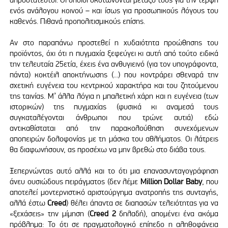
ενός ανάλογου κοινού – και ίσως για προσωπικούς λόγους του
καθενός. Πιθανά προπολιτισμικούς επίσης.
Αν στο παραπάνω προστεθεί η χυδαιότητα προώθησης του
προϊόντος, όχι ότι η πυγμαχία ξεφεύγει κι αυτή από τούτο ειδικά
την τελευταία 25ετία, έχεις ένα ανθυγιεινό (για τον υπογράφοντα,
πάντα) κοκτέιλ αποκτήνωσης (...) που κοντράρει σθεναρά την
σχετική ευγένεια του κεντρικού χαρακτήρα και του ζητούμενου
της ταινίας. Μ’ άλλα λόγια η μπαλετική χάρη και η ευγένεια (των
ιστορικών) της πυγμαχίας (φυσικά κι αναμεσά τους
συγκαταλέγονται άνθρωποι που τρώνε αυτιά) εδώ
αντικαθίσταται από την παρακολούθηση συνεχόμενων
αποπειρών δολοφονίας με τη μάσκα του αθλήματος. Οι λάτρεις
θα διαφωνήσουν, ας προσέχω να μην βρεθώ στο διάβα τους.
Ξεπερνώντας αυτό αλλά και το ότι μια επανασυνταγογράφηση
άνευ ουσιώδους πειράγματος (δεν λέμε
Million
Dollar
Baby
, που
αποτελεί μοντερνιστικό αριστούργημα ανατροπής της συνταγής,
αλλά έστω
Creed
) θέλει άπαντα σε διαπασών τελειότητας για να
«ξεχάσεις» την μίμηση (
Creed
2
δηλαδή), απομένει ένα ακόμα
πρόβλημα: Το ότι σε πραγματολογικό επίπεδο η αληθοφάνεια