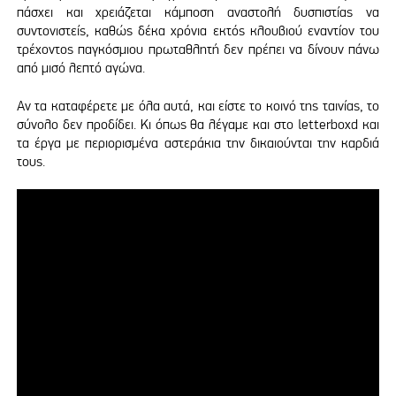
πάσχει και χρειάζεται κάμποση αναστολή δυσπιστίας να
συντονιστείς, καθώς δέκα χρόνια εκτός κλουβιού εναντίον του
τρέχοντος παγκόσμιου πρωταθλητή δεν πρέπει να δίνουν πάνω
από μισό λεπτό αγώνα.
Αν τα καταφέρετε με όλα αυτά, και είστε το κοινό της ταινίας, το
σύνολο δεν προδίδει. Κι όπως θα λέγαμε και στο letterboxd και
τα έργα με περιορισμένα αστεράκια την δικαιούνται την καρδιά
τους.