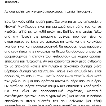
επιτάσσει.
Αν συμπαθείς τον κεντρικό χαρακτήρα, η ταινία λειτουργεί.
Εδώ ξεκινούν άλλα προβλήματα. Όχι σχετικά με τον τελευταίο, ο
Ντάνιελ ΜακΦέρσον είναι και μια χαρά στον ρόλο του και σε
κερδίζει, αλλά με το «αθλητικό» περιβάλλον της ταινίας. Έξω
από την λογική της ρωμαϊκής αρένας, που δεν είναι κι
αναμενόμενο να έχεις μια αμερικάνικη ταινία να την κριτικάρει
(και δεν είναι και προαπαιτούμενο), θα ακουστεί ίσως παράξενο
από έναν λάτρη της πυγμαχίας να θεωρηθεί αδύναμο σημείο της
δραματουργίας η επιλογή του «κλουβιού» ως χώρου δράσης,
επίτευξης και λύτρωσης. Αν και κατανοητά στον μέσο άνθρωπο
το να αποκαλεί κανείς την πυγμαχία αρχοντικό άθλημα («ένα
βάρβαρο άθλημα για τζέντλμεν», όπως έχει ειπωθεί) δεν είναι
αποδεκτό, το κλουβί των μικτών πολεμικών τεχνών είναι κατά
την γνώμη μου μια βαρβαρότητα κανονική, πέρα από κάθε όριο.
Όχι γιατί δεν υπάρχει τεχνική και ψυχικές απαιτήσεις. Αλλά γιατί η
βία της είναι σε προπολιτισμική αγριότητα, διαιτητικά
ανεξέλεγκτη (για τον κοινό πυγμαχικό νου) και βέβαια με πλήθος
επιπτώσεων στους αθλητές της που δείχνουν (και είναι)
απροστάτευτοι. Οι οποίοι σκοτώνονται μεταξύ τους για την τέρψη