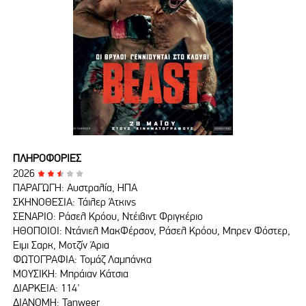
ΠΛΗΡΟΦΟΡΙΕΣ
2026
ΠΑΡΑΓΩΓΗ: Αυστραλία, ΗΠΑ
ΣΚΗΝΟΘΕΣΙΑ: Τάιλερ Άτκινς
ΣΕΝΑΡΙΟ: Ράσελ Κρόου, Ντέιβιντ Φριγκέριο
ΗΘΟΠΟΙΟΙ: Ντάνιελ ΜακΦέρσον, Ράσελ Κρόου, Μπρεν Φόστερ,
Έιμι Σαρκ, Μοτζίν Άρια
ΦΩΤΟΓΡΑΦΙΑ: Τομάζ Λαμπάνκα
ΜΟΥΣΙΚΗ: Μπράιαν Κάτσια
ΔΙΑΡΚΕΙΑ: 114'
ΔΙΑΝΟΜΗ: Tanweer