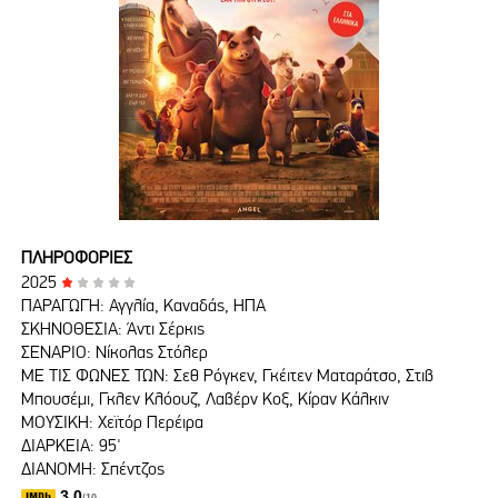
ΠΛΗΡΟΦΟΡΙΕΣ
2025
ΠΑΡΑΓΩΓΗ: Αγγλία, Καναδάς, ΗΠΑ
ΣΚΗΝΟΘΕΣΙΑ: Άντι Σέρκις
ΣΕΝΑΡΙΟ: Νίκολας Στόλερ
ΜΕ ΤΙΣ ΦΩΝΕΣ ΤΩΝ: Σεθ Ρόγκεν, Γκέιτεν Ματαράτσο, Στιβ
Μπουσέμι, Γκλεν Κλόουζ, Λαβέρν Κοξ, Κίραν Κάλκιν
ΜΟΥΣΙΚΗ: Χεϊτόρ Περέιρα
ΔΙΑΡΚΕΙΑ: 95'
ΔΙΑΝΟΜΗ: Σπέντζος
3.0