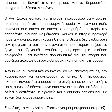
αξιοποιεί τις δυνατότητες του μέσου για να δημιουργήσει
πραγματικά αξέχαστες εικόνες.
Ο Άντι Σέρκις φαίνεται να επενδύει περισσότερο στην τεχνική
εκτέλεση παρά στη δραματουργική ουσία. Η αφήγηση κυλά
μηχανικά από σκηνή σε σκηνή, χωρίς ρυθμό και χωρίς την
απαραίτητη αίσθηση κλιμάκωσης. Καθώς η ιστορία προχωρά
προς την αναπόφευκτη κατάληξή της, ο θεατής δεν νιώθει ούτε
την τραγικότητα ούτε την αγανάκτηση που χαρακτηρίζουν το
έργο του Όργουελ. Αντιθέτως, κυριαρχεί μια αίσθηση
αδιαφορίας, κάτι ιδιαίτερα προβληματικό για μια ιστορία που
βασίζεται ακριβώς στη συναισθηματική και πολιτική της δύναμη.
Ακόμη και οι φωνητικές ερμηνείες, αν και επαγγελματικές, δεν
καταφέρνουν να απογειώσουν το υλικό. Οι περισσότεροι
ηθοποιοί κάνουν ό,τι μπορούν με το σενάριο που έχουν στα χέρια
τους, όμως οι διάλογοι συχνά ακούγονται επίπεδοι και διδακτικοί.
Λείπει η λεπτότητα, η ειρωνεία και η αίσθηση απειλής που θα
έδιναν ζωή στους χαρακτήρες.
Συνολικά, το νέο «Animal Farm» είναι μια μεταφορά που μοιάζει