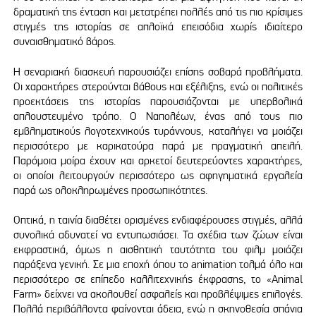
δραματική της ένταση και μετατρέπει πολλές από τις πιο κρίσιμες
στιγμές της ιστορίας σε απλοϊκά επεισόδια χωρίς ιδιαίτερο
συναισθηματικό βάρος.
Η σεναριακή διασκευή παρουσιάζει επίσης σοβαρά προβλήματα.
Οι χαρακτήρες στερούνται βάθους και εξέλιξης, ενώ οι πολιτικές
προεκτάσεις της ιστορίας παρουσιάζονται με υπερβολικά
απλουστευμένο τρόπο. Ο Ναπολέων, ένας από τους πιο
εμβληματικούς λογοτεχνικούς τυράννους, καταλήγει να μοιάζει
περισσότερο με καρικατούρα παρά με πραγματική απειλή.
Παρόμοια μοίρα έχουν και αρκετοί δευτερεύοντες χαρακτήρες,
οι οποίοι λειτουργούν περισσότερο ως αφηγηματικά εργαλεία
παρά ως ολοκληρωμένες προσωπικότητες.
Οπτικά, η ταινία διαθέτει ορισμένες ενδιαφέρουσες στιγμές, αλλά
συνολικά αδυνατεί να εντυπωσιάσει. Τα σχέδια των ζώων είναι
εκφραστικά, όμως η αισθητική ταυτότητα του φιλμ μοιάζει
παράξενα γενική. Σε μια εποχή όπου το animation τολμά όλο και
περισσότερο σε επίπεδο καλλιτεχνικής έκφρασης, το «Animal
Farm» δείχνει να ακολουθεί ασφαλείς και προβλέψιμες επιλογές.
Πολλά περιβάλλοντα φαίνονται άδεια, ενώ η σκηνοθεσία σπάνια