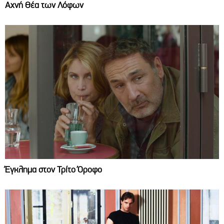
Αχνή Θέα των Λόφων
Έγκλημα στον Τρίτο Όροφο