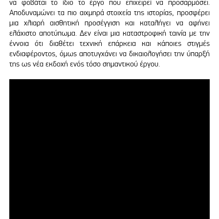
να φοβάται το ίδιο το έργο που επιχειρεί να προσαρμόσει.
Αποδυναμώνει τα πιο αιχμηρά στοιχεία της ιστορίας, προσφέρει
μια χλιαρή αισθητική προσέγγιση και καταλήγει να αφήνει
ελάχιστο αποτύπωμα. Δεν είναι μια καταστροφική ταινία με την
έννοια ότι διαθέτει τεχνική επάρκεια και κάποιες στιγμές
ενδιαφέροντος, όμως αποτυγχάνει να δικαιολογήσει την ύπαρξή
της ως νέα εκδοχή ενός τόσο σημαντικού έργου.