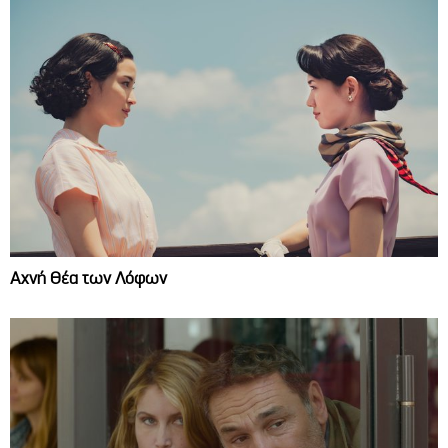
Αχνή Θέα των Λόφων