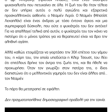
ψυχαναλυτής που πετυχαίνει σε όλα. Η ζωή του θα ήταν τέλεια
αν δεν υπήρχε αυτός ο πολύ αγχώδης και εξαιρετικά
προσκολλητικός ασθενής: ο Νταμιέν Λερόι. Ο Νταμιέν (Μπατίστ
Λεκαπλάν) είναι ένας άνδρας με τόσο έντονο άγχος και μια
συμπεριφορά δύσκολη, που ούτε ο ψυχιάτρός του δεν αντέχει!
Για να απαλλαγεί τελικά από αυτόν, ο ψυχίατρός του τον κάνει να
πιστέψει ότι ο μόνος τρόπος για να θεραπευτεί είναι να βρει την
αληθινή αγάπη.
Αλλά καθώς ετοιμάζεται να γιορτάσει την 30ή επέτειο του γάμου
του, η κόρη του, την οποία υποδύεται η Κλερ Τσουστ, του λέει
ότι επιτέλους βρήκε τον άντρα της ζωής της, και θα ήθελε να
προχωρήσει. Όταν τον γνωρίζει στον πατέρα της, ο ίδιος
διαπιστώνει ότι ο μελλοντικός γαμπρός του δεν είναι άλλος από...
τον Νταμιέν.
Το πάρτι θα μετατραπεί σε εφιάλτη.
Δεν πραγματοποιήθηκε δημοσιογραφική προβολή για την ταινία.