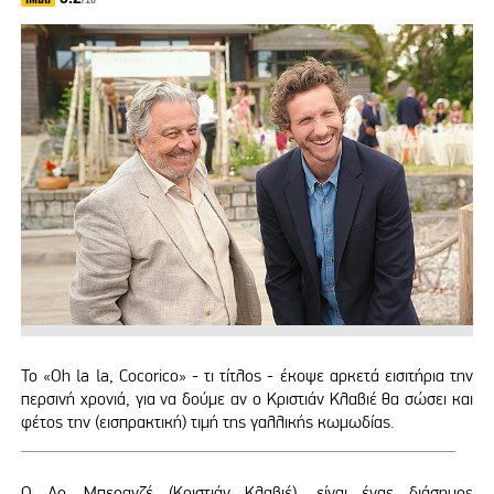
/10
To «Oh la la, Cocorico» - τι τίτλος - έκοψε αρκετά εισιτήρια την
περσινή χρονιά, για να δούμε αν ο Κριστιάν Κλαβιέ θα σώσει και
φέτος την (εισπρακτική) τιμή της γαλλικής κωμωδίας.
Ο Δρ. Μπερανζέ (Κριστιάν Κλαβιέ), είναι ένας διάσημος