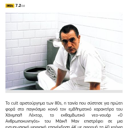
7.2
/10
Το cult αριστούργημα των 80s, η ταινία που σύστησε για πρώτη
φορά στο παγκόσμιο κοινό τον εμβληματικό χαρακτήρα του
Χάνιμπαλ Λέκτορ, το εκθαμβωτικό νεο-νουάρ «Ο
Ανθρωποκυνηγός» του Μάικλ Μαν επιστρέφει σε μια
εντυπωσιακή ψηφιακή επανέκδοση 4Κ με αφορμή τα 40 χρόνια