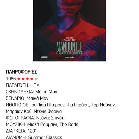
ΠΛΗΡΟΦΟΡΙΕΣ
1986
ΠΑΡΑΓΩΓΗ: ΗΠΑ
ΣΚΗΝΟΘΕΣΙΑ: Μάικλ Μαν
ΣΕΝΑΡΙΟ: Μάικλ Μαν
ΗΘΟΠΟΙΟΙ: Γουίλιαμ Πίτερσεν, Κιμ Γκράιστ, Toμ Νούναν,
Μπράιαν Κοξ, Ντένις Φαρίνα
ΦΩΤΟΓΡΑΦΙΑ: Ντάντε Σπινότι
ΜΟΥΣΙΚΗ: Μισέλ Ρουμπινί, The Reds
ΔΙΑΡΚΕΙΑ: 120'
ΔΙΑΝΟΜΗ: Summer Classics