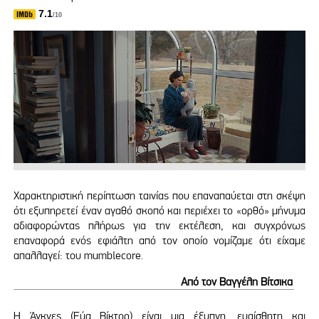
7.1
/10
Χαρακτηριστική περίπτωση ταινίας που επαναπαύεται στη σκέψη
ότι εξυπηρετεί έναν αγαθό σκοπό και περιέχει το «ορθό» μήνυμα
αδιαφορώντας πλήρως για την εκτέλεση, και συγχρόνως
επαναφορά ενός εφιάλτη από τον οποίο νομίζαμε ότι είχαμε
απαλλαγεί: του mumblecore.
Από τον Βαγγέλη Βίτσικα
Η Άγκνες (Εύα Βίκτορ) είναι μια έξυπνη, ευαίσθητη και