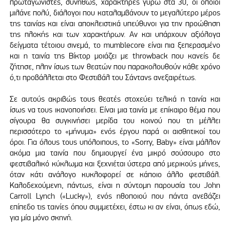
πρωταγωνιστές, συνήθως, χαρακτήρες γύρω στα 30, οι οποίοι
μιλάνε πολύ, διάλογοι που καταλαμβάνουν το μεγαλύτερο μέρος
της ταινίας και είναι αποκλειστικά υπεύθυνοι για την προώθηση
της πλοκής και των χαρακτήρων. Αν και υπάρχουν αξιόλογα
δείγματα τέτοιου σινεμά, το mumblecore είναι πια ξεπερασμένο
και η ταινία της Βίκτορ μοιάζει με throwback που κανείς δε
ζήτησε, πλην ίσως των θεατών που παρακολουθούν κάθε χρόνο
ό,τι προβάλλεται στο Φεστιβάλ του Σάντανς ανεξαιρέτως.
Σε αυτούς ακριβώς τους θεατές στοχεύει τελικά η ταινία και
ίσως να τους ικανοποιήσει. Είναι μια ταινία με επίκαιρο θέμα που
σίγουρα θα συγκινήσει μερίδα του κοινού που τη μέλλει
περισσότερο το «μήνυμα» ενός έργου παρά οι αισθητικοί του
όροι. Για όλους τους υπόλοιπους, το «Sorry, Baby» είναι μάλλον
ακόμα μια ταινία που δημιουργεί ένα μικρό σούσουρο στο
φεστιβαλικό κύκλωμα και ξεχνιέται ύστερα από μερικούς μήνες,
όταν κάτι ανάλογο κυκλοφορεί σε κάποιο άλλο φεστιβάλ.
Καλοδεχούμενη, πάντως, είναι η σύντομη παρουσία του John
Carroll Lynch («Lucky»), ενός ηθοποιού που πάντα ανεβάζει
επίπεδο τις ταινίες όπου συμμετέχει, έστω κι αν είναι, όπως εδώ,
για μία μόνο σκηνή.