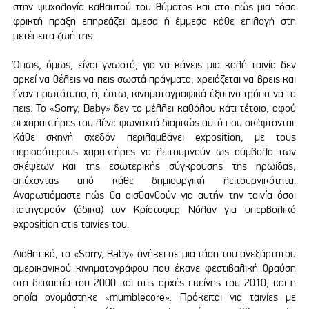
στην ψυχολογία καθαυτού του θύματος και στο πώς μια τόσο
φρικτή πράξη επηρεάζει άμεσα ή έμμεσα κάθε επιλογή στη
μετέπειτα ζωή της.
Όπως, όμως, είναι γνωστό, για να κάνεις μια καλή ταινία δεν
αρκεί να θέλεις να πεις σωστά πράγματα, χρειάζεται να βρεις και
έναν πρωτότυπο, ή, έστω, κινηματογραφικά έξυπνο τρόπο να τα
πεις. Το «Sorry, Baby» δεν το μέλλει καθόλου κάτι τέτοιο, αφού
οι χαρακτήρες του λένε φωναχτά διαρκώς αυτό που σκέφτονται.
Κάθε σκηνή σχεδόν περιλαμβάνει exposition, με τους
περισσότερους χαρακτήρες να λειτουργούν ως σύμβολα των
σκέψεων και της εσωτερικής σύγκρουσης της ηρωίδας,
απέχοντας από κάθε δημιουργική λειτουργικότητα.
Αναρωτιόμαστε πώς θα αισθανθούν για αυτήν την ταινία όσοι
κατηγορούν (άδικα) τον Κρίστοφερ Νόλαν για υπερβολικό
exposition στις ταινίες του.
Αισθητικά, το «Sorry, Baby» ανήκει σε μια τάση του ανεξάρτητου
αμερικανικού κινηματογράφου που έκανε φεστιβαλική θραύση
στη δεκαετία του 2000 και στις αρχές εκείνης του 2010, και η
οποία ονομάστηκε «mumblecore». Πρόκειται για ταινίες με