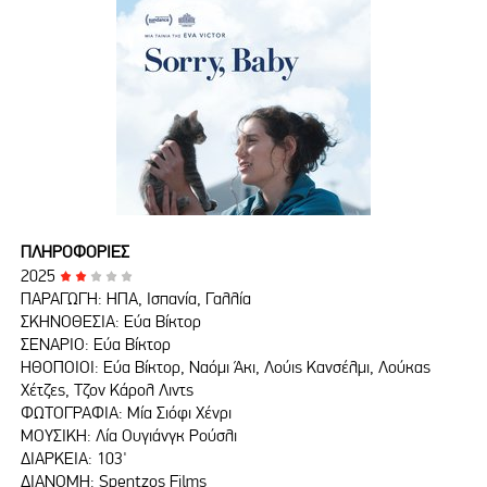
ΠΛΗΡΟΦΟΡΙΕΣ
2025
ΠΑΡΑΓΩΓΗ: ΗΠΑ, Ισπανία, Γαλλία
ΣΚΗΝΟΘΕΣΙΑ: Εύα Βίκτορ
ΣΕΝΑΡΙΟ: Εύα Βίκτορ
ΗΘΟΠΟΙΟΙ: Εύα Βίκτορ, Ναόμι Άκι, Λούις Κανσέλμι, Λούκας
Χέτζες, Τζον Κάρολ Λιντς
ΦΩΤΟΓΡΑΦΙΑ: Μία Σιόφι Χένρι
ΜΟΥΣΙΚΗ: Λία Ουγιάνγκ Ρούσλι
ΔΙΑΡΚΕΙΑ: 103'
ΔΙΑΝΟΜΗ: Spentzos Films