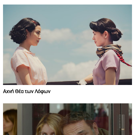
Αχνή Θέα των Λόφων