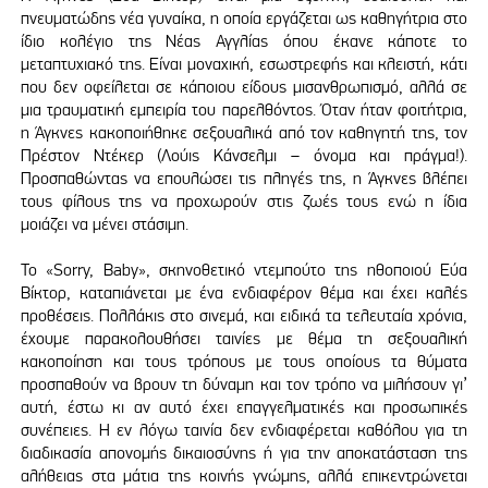
πνευματώδης νέα γυναίκα, η οποία εργάζεται ως καθηγήτρια στο
ίδιο κολέγιο της Νέας Αγγλίας όπου έκανε κάποτε το
μεταπτυχιακό της. Είναι μοναχική, εσωστρεφής και κλειστή, κάτι
που δεν οφείλεται σε κάποιου είδους μισανθρωπισμό, αλλά σε
μια τραυματική εμπειρία του παρελθόντος. Όταν ήταν φοιτήτρια,
η Άγκνες κακοποιήθηκε σεξουαλικά από τον καθηγητή της, τον
Πρέστον Ντέκερ (Λούις Κάνσελμι – όνομα και πράγμα!).
Προσπαθώντας να επουλώσει τις πληγές της, η Άγκνες βλέπει
τους φίλους της να προχωρούν στις ζωές τους ενώ η ίδια
μοιάζει να μένει στάσιμη.
Το «Sorry, Baby», σκηνοθετικό ντεμπούτο της ηθοποιού Εύα
Βίκτορ, καταπιάνεται με ένα ενδιαφέρον θέμα και έχει καλές
προθέσεις. Πολλάκις στο σινεμά, και ειδικά τα τελευταία χρόνια,
έχουμε παρακολουθήσει ταινίες με θέμα τη σεξουαλική
κακοποίηση και τους τρόπους με τους οποίους τα θύματα
προσπαθούν να βρουν τη δύναμη και τον τρόπο να μιλήσουν γι’
αυτή, έστω κι αν αυτό έχει επαγγελματικές και προσωπικές
συνέπειες. Η εν λόγω ταινία δεν ενδιαφέρεται καθόλου για τη
διαδικασία απονομής δικαιοσύνης ή για την αποκατάσταση της
αλήθειας στα μάτια της κοινής γνώμης, αλλά επικεντρώνεται