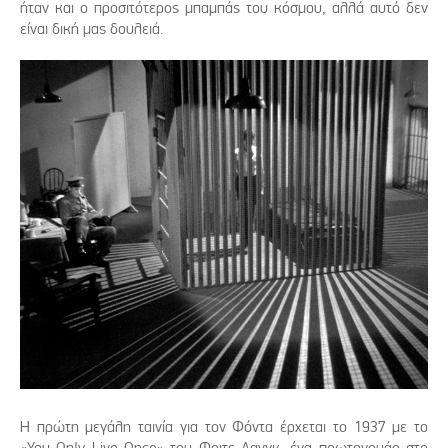
ήταν και ο προσιτότερος μπαμπάς του κόσμου, αλλά αυτό δεν
είναι δική μας δουλειά.
Η πρώτη μεγάλη ταινία για τον Φόντα έρχεται το 1937 με το
«You Only Live Once» του Φριτς Λανγκ, ένα πρωτονουάρ στο