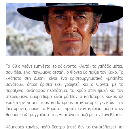
Το ‘68 ο Λεόνε εμπνέεται το αδιανόητο. «Αυτά» τα γαλάζια μάτια,
σου λέει, είναι παγωμένο ατσάλι, ο Φόντα θα παίξει τον Κακό. Το
«Κάποτε στη Δύση» είναι ένα αριστουργηματικό «μπαλέτο
θανάτου», όπως άριστα έχει γραφτεί, και ο Φόντα, με το
παράξενο, ανάλαφρο περπάτημα, το κρύο στην ψυχή και τον
στερεωμένο αμοραλισμό είναι μάλλον ο καλύτερος κακός σε
γουέστερν κι από τους καλύτερους στην ιστορία γενικώς. Την
ίδια χρονιά, ποιος το θυμάται, κρατά έναν κρίσιμο ρόλο στον
θαυμάσιο «Στραγγαλιστή της Βοστώνης» μαζί με τον Τόνι Κέρτις.
Κάμποσες ταινίες, πολύ θέατρο (ποτέ δεν το εγκατέλειψε) και