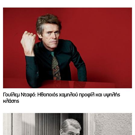
Γουίλεμ Νταφό: Ηθοποιός χαμηλού προφίλ και υψηλής
κλάσης