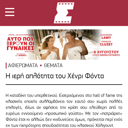
ΑΦΙΕΡΩΜΑΤΑ
ΘΕΜΑΤΑ
Η ιερή απλότητα του Χένρι Φόντα
Η καταδίκη του υπερθετικού. Εισερχόμενος στο hall of fame της
κλασικής εποχής συλλαμβάνεις τον εαυτό σου χωρίς πολλές
επιλογές, ιδίως αν αφήσεις την κρίση σου ελεύθερη από το
ευρέως εννοούμενο «προσωπικό γούστο». Με τον «πατριάρχη»
Φόντα έτσι κι αλλιώς δεν κινδυνεύεις όμως, πρόκειται περί ενός
εκ των ηχηρότερης σπουδαιότητας του κλασικού Χόλιγουντ.