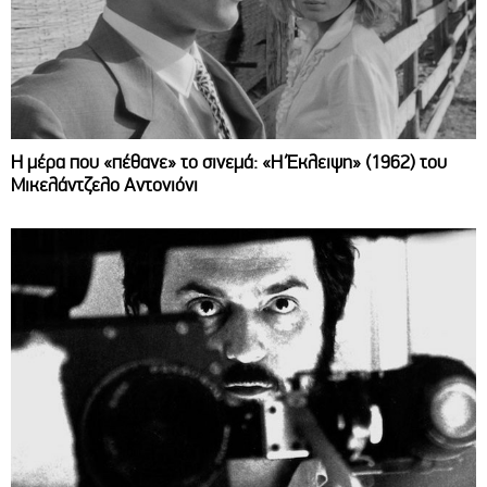
Η μέρα που «πέθανε» το σινεμά: «Η Έκλειψη» (1962) του
Μικελάντζελο Αντονιόνι