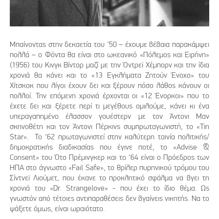
Μπαίνοντας στην δεκαετία του ‘50 – έχουμε βέβαια παρακάμψει
πολλά – ο Φόντα θα είναι στο ωκεανικό «Πόλεμος και Ειρήνη»
(1956) του Κινγκ Βίντορ μαζί με την Όντρεϊ Χέμπορν και την ίδια
χρονιά θα κάνει και το «13 Εγκλήματα Ζητούν Ένοχο» του
Χίτσκοκ που λίγοι έχουν δει και ξέρουν πόσο λάθος κάνουν οι
πολλοί. Την επόμενη χρονιά έρχονται οι «12 Ένορκοι» που το
έχετε δει και ξέρετε περί τι μεγέθους ομιλούμε, κάνει κι ένα
υπεραγαπημένο έλασσον γουέστερν με τον Άντονι Μαν
σκηνοθέτη και τον Άντονι Πέρκινς συμπρωταγωνιστή, το «Tin
Star». Το ‘62 πρωταγωνιστεί στην καλύτερη ταινία πολιτικής/
δημοκρατικής διαδικασίας που έγινε ποτέ, το «Advise &
Consent» του Ότο Πρέμινγκερ και το ‘64 είναι ο Πρόεδρος των
ΗΠΑ στο άγνωστο «Fail Safe», το θρίλερ πυρηνικού τρόμου του
Σίντνεϊ Λιούμετ, που έκανε το προκλητικό σφάλμα να βγει τη
χρονιά του «Dr. Strangelove» - που έχει το ίδιο θέμα. Ως
γνωστόν από τέτοιες αντιπαραθέσεις δεν βγαίνεις νικητής. Να το
ψάξετε όμως, είναι ωραιότατο.