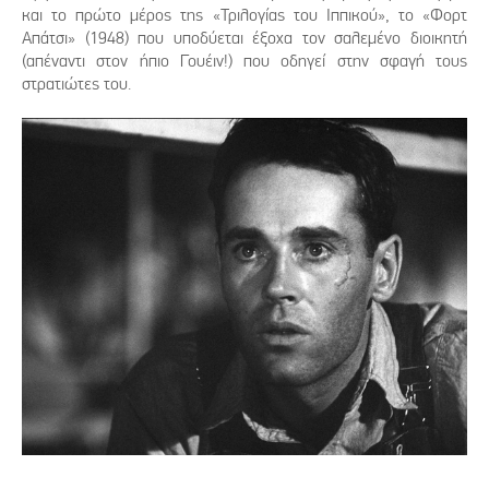
και το πρώτο μέρος της «Τριλογίας του Ιππικού», το «Φορτ
Απάτσι» (1948) που υποδύεται έξοχα τον σαλεμένο διοικητή
(απέναντι στον ήπιο Γουέιν!) που οδηγεί στην σφαγή τους
στρατιώτες του.