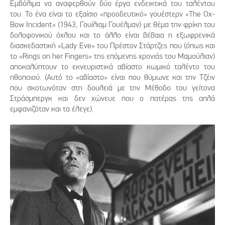
Εμβόλιμα να αναφερθούν δύο έργα ενδεικτικά του ταλέντου
του. Το ένα είναι το εξαίσιο «προοδευτικό» γουέστερν «The Ox-
Bow Incident» (1943, Γουίλιαμ Γουέλμαν) με θέμα την φρίκη του
δολοφονικού όχλου και το άλλο είναι βέβαια η εξωφρενικά
διασκεδαστική «Lady Eve» του Πρέστον Στάρτζες που (όπως και
το «Rings on her Fingers» της επόμενης χρονιάς του Μαμούλιαν)
αποκαλύπτουν το εκνευριστικά αβίαστο κωμικό ταλέντο του
ηθοποιού. (Αυτό το «αβίαστο» είναι που θύμωνε και την Τζέιν
που σκοτωνόταν στη δουλειά με την Μέθοδο του γείτονα
Στράσμπεργκ και δεν χώνευε που ο πατέρας της απλά
εμφανιζόταν και τα έλεγε).