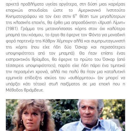
αρκετά προβλήματα υγείας αργότερα, στη δύση μιας καριέρας
επαρκώς σπουδαίας ώστε το Αμερικανικό Ινστιτούτο
η
Κινηματογράφου να τον έχει στην 6
θέση των μεγαλύτερων
της κλασικής εποχής, θα έρθει μια απροσδόκητη «Χρυσή Λίμνη»
(1981). Γράμμα της μετανοήσασας κόρης στον όχι καλύτερο
μπαμπά του κόσμου, το έργο θα έφερνε τον Φόντα για μοναδική
φορά παρτενέρ της Κάθριν Χέμπορν αλλά και συμπρωταγωνιστή
της κόρης (που είχε ήδη δύο Όσκαρ και περισσότερες
υποψηφιότητες από τον μπαμπά). Θα ήταν επίσης ένας
εισπρακτικός θρίαμβος, θα έφερνε το πρώτο του Όσκαρ (από
τέσσερεις υποψηφιότητες), παρότι είχε ήδη πάρει ένα τιμητικό
την περασμένη χρονιά, αλλά πιο πολύ θα ήταν μια καταλυτική
ερμηνεία επίδειξης ισχύος του «αυθόρμητου» (αν μπορεί να
υπάρξει κάτι τέτοιο) στυλ παιξίματος σε μια εποχή που η
Μέθοδος θριάμβευε.