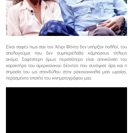
Είναι σαφές πως σαν τον Χένρι Φόντα δεν υπήρξαν πολλοί, του
απολογούμαι που δεν συμπεριέλαβα κάμποσους τίτλους
ακόμα. Σαφέστερη όμως περισσότερο είναι απεικόνιση του
χαρακτήρα του αμερικανικού δέοντος που συνόψισε άρα και η
σημασία του ως σπονδύλου στην ραχοκοκκαλιά μιας ωραίας,
περασμένης εποχής του κινηματογράφου μας.