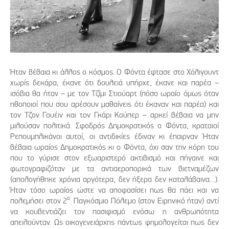
Ήταν βέβαια κι άλλος ο κόσμος. Ο Φόντα έφτασε στο Χόλιγουντ
χωρίς δεκάρα, έκανε ότι δουλειά υπήρχε, έκανε και παρέα –
ισόβια θα ήταν – με τον Τζίμι Στιούαρτ (πόσο ωραίο όμως όταν
ηθοποιοί που σου αρέσουν μαθαίνεις ότι έκαναν και παρέα) και
τον Τζον Γουέιν και τον Γκάρι Κούπερ – αρκεί βέβαια να μην
μιλούσαν πολιτικά. Σφοδρός Δημοκρατικός ο Φόντα, κραταιοί
Ρεπουμπλικάνοι αυτοί, οι αντιδικίες έδιναν κι έπαιρναν. Ήταν
βέβαια ωραίος Δημοκρατικός κι ο Φόντα, όχι σαν την κόρη του
που το γύρισε στον εξωαριστερό ακτιβισμό και πήγαινε και
φωτογραφιζόταν με τα αντιαεροπορικά των βιετναμέζων
(απολογήθηκε χρόνια αργότερα, δεν ήξερα δεν καταλάβαινα…).
Ήταν τόσο ωραίος ώστε να αποφασίσει πως θα πάει και να
ο
πολεμήσει στον 2
Παγκόσμιο Πόλεμο (στον Ειρηνικό ήταν) αντί
να κουβεντιάζει τον πασιφισμό ενόσω η ανθρωπότητα
απειλούνταν. Ως οικογενειάρχης πάντως φημολογείται πως δεν