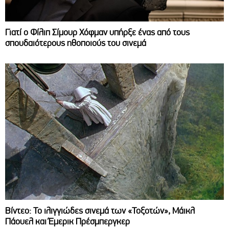
Γιατί ο Φίλιπ Σίμουρ Χόφμαν υπήρξε ένας από τους
σπουδαιότερους ηθοποιούς του σινεμά
Βίντεο: Το ιλιγγιώδες σινεμά των «Τοξοτών», Μάικλ
Πάουελ και Έμερικ Πρέσμπεργκερ