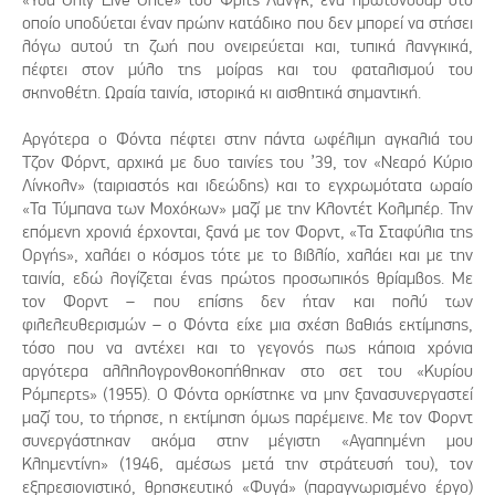
οποίο υποδύεται έναν πρώην κατάδικο που δεν μπορεί να στήσει
λόγω αυτού τη ζωή που ονειρεύεται και, τυπικά λανγκικά,
πέφτει στον μύλο της μοίρας και του φαταλισμού του
σκηνοθέτη. Ωραία ταινία, ιστορικά κι αισθητικά σημαντική.
Αργότερα ο Φόντα πέφτει στην πάντα ωφέλιμη αγκαλιά του
Τζον Φόρντ, αρχικά με δυο ταινίες του ’39, τον «Νεαρό Κύριο
Λίνκολν» (ταιριαστός και ιδεώδης) και το εγχρωμότατα ωραίο
«Τα Τύμπανα των Μοχόκων» μαζί με την Κλοντέτ Κολμπέρ. Την
επόμενη χρονιά έρχονται, ξανά με τον Φορντ, «Τα Σταφύλια της
Οργής», χαλάει ο κόσμος τότε με το βιβλίο, χαλάει και με την
ταινία, εδώ λογίζεται ένας πρώτος προσωπικός θρίαμβος. Με
τον Φορντ – που επίσης δεν ήταν και πολύ των
φιλελευθερισμών – ο Φόντα είχε μια σχέση βαθιάς εκτίμησης,
τόσο που να αντέχει και το γεγονός πως κάποια χρόνια
αργότερα αλληλογρονθοκοπήθηκαν στο σετ του «Κυρίου
Ρόμπερτς» (1955). Ο Φόντα ορκίστηκε να μην ξανασυνεργαστεί
μαζί του, το τήρησε, η εκτίμηση όμως παρέμεινε. Με τον Φορντ
συνεργάστηκαν ακόμα στην μέγιστη «Αγαπημένη μου
Κλημεντίνη» (1946, αμέσως μετά την στράτευσή του), τον
εξπρεσιονιστικό, θρησκευτικό «Φυγά» (παραγνωρισμένο έργο)