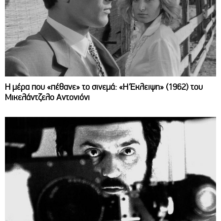
Η μέρα που «πέθανε» το σινεμά: «Η Έκλειψη» (1962) του
Μικελάντζελο Αντονιόνι