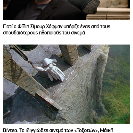
Γιατί ο Φίλιπ Σίμουρ Χόφμαν υπήρξε ένας από τους
σπουδαιότερους ηθοποιούς του σινεμά
Βίντεο: Το ιλιγγιώδες σινεμά των «Τοξοτών», Μάικλ