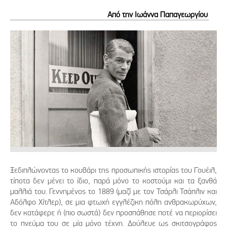
Από την Ιωάννα Παπαγεωργίου
Ξεδιπλώνοντας το κουβάρι της προσωπικής ιστορίας του Γουέιλ,
τίποτα δεν μένει το ίδιο, παρά μόνο το κοστούμι και τα ξανθά
μαλλιά του. Γεννημένος το 1889 (μαζί με τον Τσάρλι Τσάπλιν και
Αδόλφο Χίτλερ), σε μια φτωχή εγγλέζικη πόλη ανθρακωρύχων,
δεν κατάφερε ή (πιο σωστά) δεν προσπάθησε ποτέ να περιορίσει
το πνεύμα του σε μία μόνο τέχνη. Δούλευε ως σκιτσογράφος