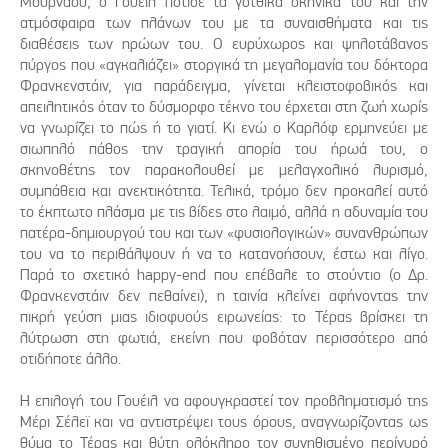
Μούρναου, ο Γουέιλ πότισε τα γοτθικά σκηνικά του και την
ατμόσφαιρα των πλάνων του με τα συναισθήματα και τις
διαθέσεις των ηρώων του. Ο ευρύχωρος και ψηλοτάβανος
πύργος που «αγκαλιάζει» στοργικά τη μεγαλομανία του δόκτορα
Φρανκενστάιν, για παράδειγμα, γίνεται κλειστοφοβικός και
απειλητικός όταν το δύσμορφο τέκνο του έρχεται στη ζωή χωρίς
να γνωρίζει το πώς ή το γιατί. Κι ενώ ο Καρλόφ ερμηνεύει με
σιωπηλό πάθος την τραγική απορία του ήρωά του, ο
σκηνοθέτης τον παρακολουθεί με μελαγχολικό λυρισμό,
συμπάθεια και ανεκτικότητα. Τελικά, τρόμο δεν προκαλεί αυτό
το έκπτωτο πλάσμα με τις βίδες στο λαιμό, αλλά η αδυναμία του
πατέρα-δημιουργού του και των «φυσιολογικών» συνανθρώπων
του να το περιθάλψουν ή να το κατανοήσουν, έστω και λίγο.
Παρά το σχετικό happy-end που επέβαλε το στούντιο (ο Δρ.
Φρανκενστάιν δεν πεθαίνει), η ταινία κλείνει αφήνοντας την
πικρή γεύση μιας ιδιοφυούς ειρωνείας: το Τέρας βρίσκει τη
λύτρωση στη φωτιά, εκείνη που φοβόταν περισσότερο από
οτιδήποτε άλλο.
Η επιλογή του Γουέιλ να αφουγκραστεί τον προβληματισμό της
Μέρι Σέλεϊ και να αντιστρέψει τους όρους, αναγνωρίζοντας ως
θύμα το Τέρας και θύτη ολόκληρο τον συνηθισμένο περίγυρό