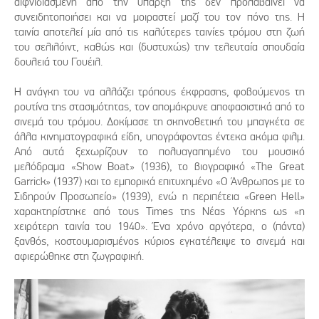
αιφνιδιασμένη από την ύπαρξή της δεν προλαβαίνει να
συνειδητοποιήσει και να μοιραστεί μαζί του τον πόνο της. Η
ταινία αποτελεί μία από τις καλύτερες ταινίες τρόμου στη ζωή
του σελιλόιντ, καθώς και (δυστυχώς) την τελευταία σπουδαία
δουλειά του Γουέιλ.
Η ανάγκη του να αλλάζει τρόπους έκφρασης, φοβούμενος τη
ρουτίνα της στασιμότητας, τον απομάκρυνε αποφασιστικά από το
σινεμά του τρόμου. Δοκίμασε τη σκηνοθετική του μπαγκέτα σε
άλλα κινηματογραφικά είδη, υπογράφοντας έντεκα ακόμα φιλμ.
Από αυτά ξεχωρίζουν το πολυαγαπημένο του μουσικό
μελόδραμα «Show Boat» (1936), το βιογραφικό «The Great
Garrick» (1937) και το εμπορικά επιτυχημένο «Ο Άνθρωπος με το
Σιδηρούν Προσωπείο» (1939), ενώ η περιπέτεια «Green Hell»
χαρακτηρίστηκε από τους Times της Νέας Υόρκης ως «η
χειρότερη ταινία του 1940». Ένα χρόνο αργότερα, ο (πάντα)
ξανθός, κοστουμαρισμένος κύριος εγκατέλειψε το σινεμά και
αφιερώθηκε στη ζωγραφική.