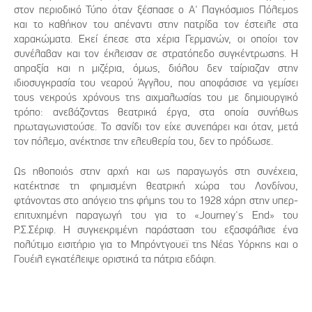
στον περιοδικό Τύπο όταν ξέσπασε ο Α' Παγκόσμιος Πόλεμος
και το καθήκον του απέναντι στην πατρίδα τον έστειλε στα
χαρακώματα. Εκεί έπεσε στα χέρια Γερμανών, οι οποίοι τον
συνέλαβαν και τον έκλεισαν σε στρατόπεδο συγκέντρωσης. Η
απραξία και η μιζέρια, όμως, διόλου δεν ταίριαζαν στην
ιδιοσυγκρασία του νεαρού Άγγλου, που αποφάσισε να γεμίσει
τους νεκρούς χρόνους της αιχμαλωσίας του με δημιουργικό
τρόπο: ανεβάζοντας θεατρικά έργα, στα οποία συνήθως
πρωταγωνιστούσε. Το σανίδι τον είχε συνεπάρει και όταν, μετά
τον πόλεμο, ανέκτησε την ελευθερία του, δεν το πρόδωσε.
Ως ηθοποιός στην αρχή και ως παραγωγός στη συνέχεια,
κατέκτησε τη φημισμένη θεατρική χώρα του Λονδίνου,
φτάνοντας στο απόγειο της φήμης του το 1928 χάρη στην υπερ-
επιτυχημένη παραγωγή του για το «Journey's End» του
Ρ.Σ.Σέριφ. Η συγκεκριμένη παράσταση του εξασφάλισε ένα
πολύτιμο εισιτήριο για το Μπρόντγουεϊ της Νέας Υόρκης και ο
Γουέιλ εγκατέλειψε οριστικά τα πάτρια εδάφη.