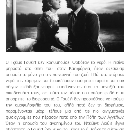
Ο Τζέιμς Γουέιλ δεν κολυμπούσε. Φοβόταν το νερό. Η πισίνα
μπροστά στο σπίτι του, στην Καλιφόρνια, ήταν αξεσουάρ
απαραίτητο μόνο για την κοινωνική του ζωή. Πλάι στα ατάραχα
νερά της χόρεψαν και διασκέδασαν αμέτρητοι ωραίοι και ουκ
ολίγον φιλόδοξοι νεαροί, απαλύνοντας έτσι τη μοναξιά του
οικοδεσπότη τους, σε τούτο τον κόσμο που ακόμα φοβάται κι
απορρίπτει το διαφορετικό. Ο Γουέιλ δεν προσπάθησε να κρύψει
την ομοφυλοφιλία του του, αλλά ποτέ δεν τη διαφήμισε,
παραμένοντας μέχρι τέλους μια από τις πιο αινιγματικές
φυσιογνωμίες που πέρασαν ποτέ από την Πόλη των Αγγέλων.
Όταν η απουσία του αγαπημένου του Ντέιβιντ Λιούις έγινε
αβάσταχτη, ο Γουέιλ (όπως και το Τέρας του) βρήκε τη λύτρωση