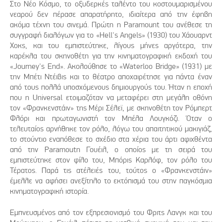
Στο Νέο Κόσμο, το οξυδερκές ταλέντο του κοστουμαρισμένου
νεαρού δεν πέρασε απαρατήρητο, ιδιαίτερα από την έφηβη
ακόμα τέχνη του σινεμά. Πρώτη η Paramount του ανέθεσε τη
συγγραφή διαλόγων για το «Hell's Angels» (1930) του Χάουαρντ
Χοκς, και του εμπιστεύτηκε, λίγους μήνες αργότερα, την
καρέκλα του σκηνοθέτη για την κινηματογραφική εκδοχή του
«Journey's End». Ακολούθησε το «Waterloo Bridge» (1931) με
την Μπέτι Ντέιβις και το θέατρο αποχαιρέτησε για πάντα έναν
από τους πολλά υποσχόμενους δημιουργούς του. Ήταν η εποχή
που η Universal ετοιμαζόταν να μεταφέρει στη μεγάλη οθόνη
τον «Φρανκενστάιν» της Μέρι Σέλεϊ, με σκηνοθέτη τον Ρόμπερτ
Φλόρι και πρωταγωνιστή τον Μπέλα Λουγκόζι. Όταν ο
τελευταίος αρνήθηκε τον ρόλο, λόγω του απαιτητικού μακιγιάζ,
το στούντιο εναπόθεσε το σχέδιο στα χέρια του άρτι αφιχθέντα
από την Paramoutn Γουέιλ, ο οποίος με τη σειρά του
εμπιστεύτηκε στον φίλο του, Μπόρις Καρλόφ, τον ρόλο του
Τέρατος. Παρά τις ατέλειές του, τούτος ο «Φρανκενστάιν»
έμελλε να αφήσει ανεξίτηλο το εκτόπισμά του στην παγκόσμια
κινηματογραφική ιστορία.
Εμπνευσμένος από τον εξπρεσιονισμό του Φριτς Λανγκ και του