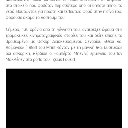
στο στοιχείο που φοβόταν περισσότερο από οτιδήποτε άλλο: το
νερό. Βουτώντας για πρώτη και τελευταία φορά στην πισίνα του,
φορούσε ακόμα το κοστούμι του.
Σήμερα, 136 χρόνια από τη γέννησή του, ανατρέξτε άφοβα στις
τρομακτικές κινηματογραφικές ιστορίες του και δείτε επίσης το
βραβευμένο με Όσκαρ Διασκευασμένου Σεναρίου «Θεοί και
Δαίμονες» (1998) του Μπιλ Κόντον με τη μαγική (και δυστυχώς
όχι οσκαρική, κέρδισε ο Ρομπέρτο Μπενίνι) ερμηνεία του Ίαν
ΜακΚέλεν στο ρόλο του Τζέιμς Γουέιλ.