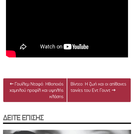
←
Γουίλεμ Νταφό: Ηθοποιός
Βίντεο: Η ζωή και οι απίθανες
χαμηλού προφίλ και υψηλής
ταινίες του Εντ Γουντ
→
κλάσης
ΔΕΙΤΕ ΕΠΙΣΗΣ