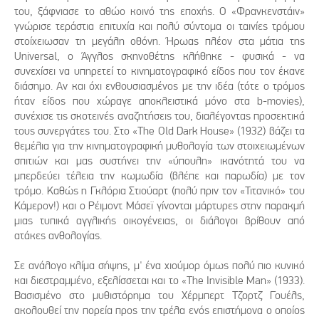
του, ξάφνιασε το αθώο κοινό της εποχής. Ο «Φρανκενστάιν»
γνώρισε τεράστια επιτυχία και πολύ σύντομα οι ταινίες τρόμου
στοίχειωσαν τη μεγάλη οθόνη. Ήρωας πλέον στα μάτια της
Universal, ο Άγγλος σκηνοθέτης κλήθηκε - φυσικά - να
συνεχίσει να υπηρετεί το κινηματογραφικό είδος που τον έκανε
διάσημο. Αν και όχι ενθουσιασμένος με την ιδέα (τότε ο τρόμος
ήταν είδος που χώραγε αποκλειστικά μόνο στα b-movies),
συνέχισε τις σκοτεινές αναζητήσεις του, διαλέγοντας προσεκτικά
τους συνεργάτες του. Στο «The Old Dark House» (1932) βάζει τα
θεμέλια για την κινηματογραφική μυθολογία των στοιχειωμένων
σπιτιών και μας συστήνει την «ύπουλη» ικανότητά του να
μπερδεύει τέλεια την κωμωδία (βλέπε και παρωδία) με τον
τρόμο. Καθώς η Γκλόρια Στιούαρτ (πολύ πριν τον «Τιτανικό» του
Κάμερον!) και ο Ρέιμοντ Μάσεϊ γίνονται μάρτυρες στην παρακμή
μιας τυπικά αγγλικής οικογένειας, οι διάλογοι βρίθουν από
ατάκες ανθολογίας.
Σε ανάλογο κλίμα σήψης, μ' ένα χιούμορ όμως πολύ πιο κυνικό
και διεστραμμένο, εξελίσσεται και το «The Invisible Man» (1933).
Βασισμένο στο μυθιστόρημα του Χέρμπερτ Τζορτζ Γουέλς,
ακολουθεί την πορεία προς την τρέλα ενός επιστήμονα ο οποίος