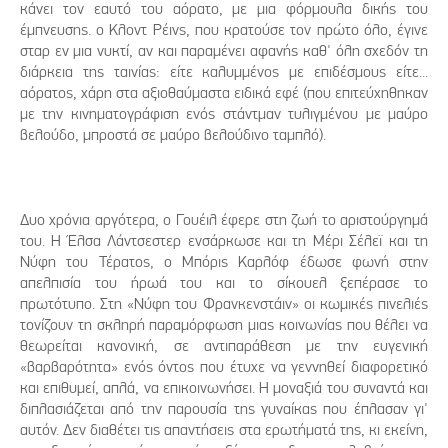
κάνει τον εαυτό του αόρατο, με μια φόρμουλα δικής του
έμπνευσης. ο Κλοντ Ρέινς, που κρατούσε τον πρώτο όλο, έγινε
σταρ εν μια νυκτί, αν και παραμένει αφανής καθ' όλη σχεδόν τη
διάρκεια της ταινίας: είτε καλυμμένος με επιδέσμους είτε...
αόρατος, χάρη στα αξιοθαύμαστα ειδικά εφέ (που επιτεύχηθηκαν
με την κινηματογράφιση ενός στάντμαν τυλιγμένου με μαύρο
βελούδο, μπροστά σε μαύρο βελούδινο ταμπλό).
Δυο χρόνια αργότερα, ο Γουέιλ έφερε στη ζωή το αριστούργημά
του. Η Έλσα Λάντσεστερ ενσάρκωσε και τη Μέρι Σέλεϊ και τη
Νύφη του Τέρατος, ο Μπόρις Καρλόφ έδωσε φωνή στην
απελπισία του ήρωά του και το σίκουελ ξεπέρασε το
πρωτότυπο. Στη «Νύφη του Φρανκενστάιν» οι κωμικές πινελιές
τονίζουν τη σκληρή παραμόρφωση μιας κοινωνίας που θέλει να
θεωρείται κανονική, σε αντιπαράθεση με την ευγενική
«βαρβαρότητα» ενός όντος που έτυχε να γεννηθεί διαφορετικό
και επιθυμεί, απλά, να επικοινωνήσει. Η μοναξιά του συναντά και
διπλασιάζεται από την παρουσία της γυναίκας που έπλασαν γι'
αυτόν. Δεν διαθέτει τις απαντήσεις στα ερωτήματά της, κι εκείνη,