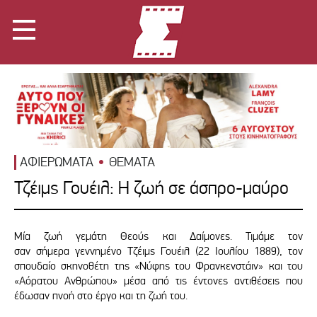
ΑΦΙΕΡΩΜΑΤΑ
ΘΕΜΑΤΑ
Τζέιμς Γουέιλ: Η ζωή σε άσπρο-μαύρο
Μία ζωή γεμάτη Θεούς και Δαίμονες. Τιμάμε τον
σαν σήμερα γεννημένο Τζέιμς Γουέιλ (22 Ιουλίου 1889), τον
σπουδαίο σκηνοθέτη της «Νύφης του Φρανκενστάιν» και του
«Αόρατου Ανθρώπου» μέσα από τις έντονες αντιθέσεις που
έδωσαν πνοή στο έργο και τη ζωή του.