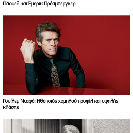
Πάουελ και Έμερικ Πρέσμπεργκερ
Γουίλεμ Νταφό: Ηθοποιός χαμηλού προφίλ και υψηλής
κλάσης