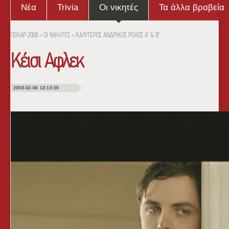
Νέα
Trivia
Οι νικητές
Τα άλλα βραβεία
ΟΣΚΑΡ 2008
>
ΟΙ ΝΙΚΗΤΕΣ
>
ΚΑΛΥΤΕΡΟΣ ΑΝΔΡΙΚΟΣ ΡΟΛΟΣ Α’ & Β’
Κέισι Αφλεκ
2008-02-06 14:15:00