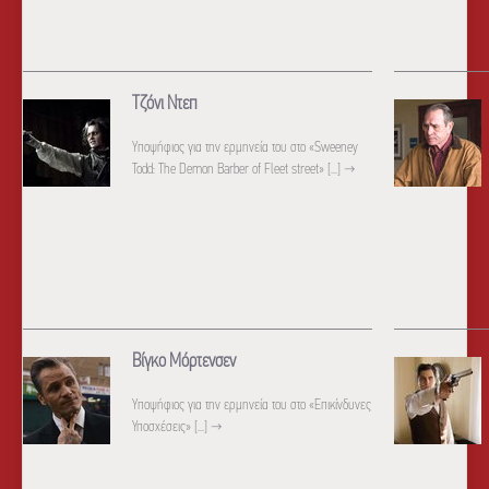
Τζόνι Ντεπ
Yποψήφιος για την ερμηνεία του στο «Sweeney
Todd: The Demon Barber of Fleet street» [...]
→
Βίγκο Μόρτενσεν
Yποψήφιος για την ερμηνεία του στο «Επικίνδυνες
Υποσχέσεις» [...]
→