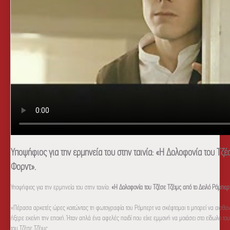
Υποψήφιος για την ερμηνεία του στην ταινία: «Η Δολοφονία του Τζέ
Φορντ».
Υποψήφιος για την ερμηνεία του στην ταινία:
«Η Δολοφονία του Τζέσε Τζέιμς από το Δειλό Ρόμπερ
«
Πέρασα αρκετές ώρες κοιτώντας τη φωτογραφία του Ρόμπερτ να σκέφτομαι τι μπορεί να αισθα
ήξερε εκείνη την εποχή. Ήταν απλά ένα αφελές παιδί που είχε εμμονή να μοιάσει στο είδωλο του
του Τζέσε Τζέιμς.