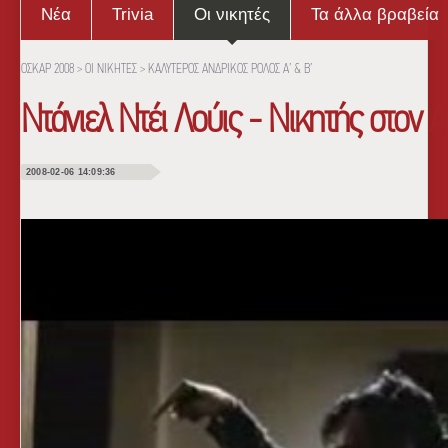
Νέα
Trivia
Οι νικητές
Τα άλλα βραβεία
ΟΣΚΑΡ 2008
>
ΟΙ ΝΙΚΗΤΕΣ
>
ΚΑΛΥΤΕΡΟΣ ΑΝΔΡΙΚΟΣ ΡΟΛΟΣ Α’ & Β’
Ντάνιελ Ντέι Λούις - Νικητής στον 
2008-02-06 14:09:36