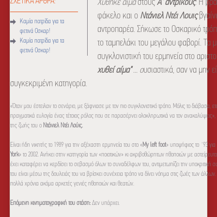
ΣΧΕΤΙΚΑ ΑΡΘΡΑ:
Χύθηκε αίμα
στους
Α' αντρικούς
. Η βρ
φάκελο και ο
Ντάνιελ Ντέι Λουις
βγαίνε
Καμία πατρίδα για τα
αντροπαρέα. Σήκωσε το Οσκαρικό τρόπ
φετινά Οσκαρ!
Καμία πατρίδα για τα
το ταμπελάκι του μεγάλου φαβορί. Τα 
φετινά Οσκαρ!
συγκλονιστική του ερμηνεία στο αριστ
χυθεί αίμα"
... ο
υσιαστικά, σαν να μην ε
συγκεκριμένη κατηγορία.
«Όταν μου έστειλαν το σενάριο, με ξάφνιασε με τον πιο συγκλονιστικό τρόπο. Μόλις το διάβασα, ε
πραγματικά ευλογία ένας τέτοιος ρόλος που σε παρασέρνει ολοκληρωτικά να τον ανακαλύψεις
»,
της ζωής του ο
Ντάνιελ Ντέι Λούις.
Είναι ήδη νικητής το 1989 για την αξέχαστη ερμηνεία του στο «
My left foot
» υποψήφιος το ΄93 για 
York
» το 2002. Ανήκει στην κατηγορία των «ποιοτικών» κι ακριβοθώρητων ηθοποιών με αστείρευτο 
έχει καταφέρει να κερδίσει το σεβασμό όλων το συναδέλφων του, αντιμετωπίζει την υποκριτική σα
του είναι μέσω της δουλειάς του να βρίσκει συνέχεια τρόπο να δίνει νόημα στις ζωές των άλλων
πολλά χρόνια ακόμα αρκετές γενιές ηθοποιών και θεατών.
Επόμενη κινηματογραφική του στάση:
Δεν υπάρχει.