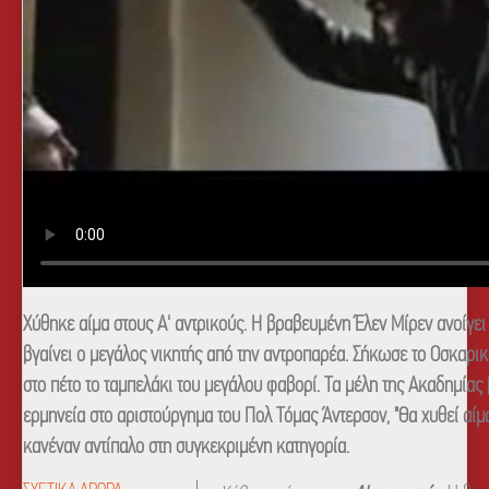
Χύθηκε αίμα στους Α' αντρικούς. Η βραβευμένη Έλεν Μίρεν ανοίγει 
βγαίνει ο μεγάλος νικητής από την αντροπαρέα. Σήκωσε το Οσκαρι
στο πέτο το ταμπελάκι του μεγάλου φαβορί. Τα μέλη της Ακαδημίας
ερμηνεία στο αριστούργημα του Πολ Τόμας Άντερσον, "Θα χυθεί αίμα" 
κανέναν αντίπαλο στη συγκεκριμένη κατηγορία.