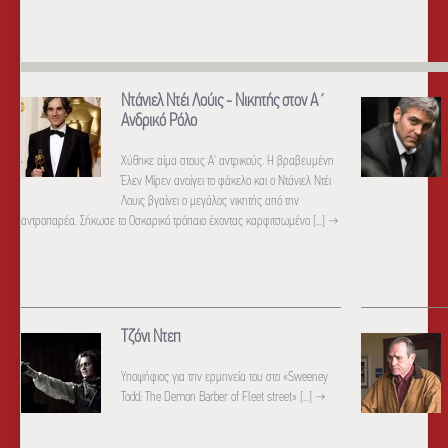
Ντάνιελ Ντέι Λούις - Νικητής στον Α΄
Ανδρικό Ρόλο
Χύθηκε αίμα στους Α' αντρικούς. Η βραβευμένη
Έλεν Μίρεν ανοίγει το φάκελο και ο Ντάνιελ Ντέι
Λουις βγαίνει ο μεγάλος νικητής από την
αντροπαρέα. Σήκωσε το Οσκαρικό τρόπαιο έχοντας καρφιτσωμένο [...]
→
Τζόνι Ντεπ
Yποψήφιος για την ερμηνεία του στο «Sweeney
Todd: The Demon Barber of Fleet street» [...]
→