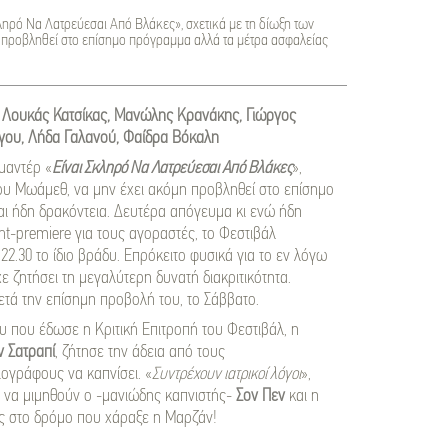
ληρό Να Λατρεύεσαι Από Βλάκες», σχετικά με τη δίωξη των
 προβληθεί στο επίσημο πρόγραμμα αλλά τα μέτρα ασφαλείας
 Λουκάς Κατσίκας, Μανώλης Κρανάκης, Γιώργος
ου, Λήδα Γαλανού, Φαίδρα Βόκαλη
μαντέρ «
Είναι Σκληρό Να Λατρεύεσαι Από Βλάκες
»,
ου Μωάμεθ, να μην έχει ακόμη προβληθεί στο επίσημο
αι ήδη δρακόντεια. Δευτέρα απόγευμα κι ενώ ήδη
t-premiere για τους αγοραστές, το Φεστιβάλ
22.30 το ίδιο βράδυ. Επρόκειτο φυσικά για το εν λόγω
ε ζητήσει τη μεγαλύτερη δυνατή διακριτικότητα.
μετά την επίσημη προβολή του, το Σάββατο.
υ που έδωσε η Κριτική Επιτροπή του Φεστιβάλ, η
 Σατραπί
, ζήτησε την άδεια από τους
ογράφους να καπνίσει. «
Συντρέχουν ιατρικοί λόγοι
»,
ν να μιμηθούν ο -μανιώδης καπνιστής-
Σον Πεν
και η
ς στο δρόμο που χάραξε η Μαρζάν!