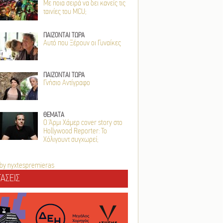
Με ποια σειρά να δει κανείς τις
ταινίες του MCU;
ΠΑΙΖΟΝΤΑΙ ΤΩΡΑ
Αυτό που Ξέρουν οι Γυναίκες
ΠΑΙΖΟΝΤΑΙ ΤΩΡΑ
Γνήσιο Αντίγραφο
ΘΕΜΑΤΑ
Ο Άρμι Χάμερ cover story στο
Hollywood Reporter: Το
Χόλιγουντ συγχωρεί;
by nyxtespremieras
ΑΣΕΙΣ