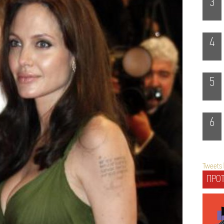
3
4
5
6
Tweets 
ΠΡΟΤ