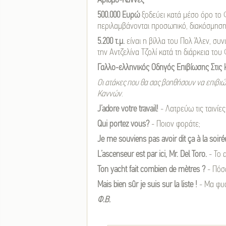
Αριθμο-Κάννες
500.000 Ευρώ
ξοδεύει κατά μέσο όρο το Φ
περιλαμβάνονται προσωπικό, διακόσμηση 
5.200 τ.μ.
είναι η βίλλα του Πολ Άλεν, συν
την Αντζελίνα Τζολί κατά τη διάρκεια του
Γαλλο-ελληνικός Οδηγός Επιβίωσης Στις 
Οι ατάκες που θα σας βοηθήσουν να επιβιώσ
Καννών
.
J’adore votre travail!
- Λατρεύω τις ταινίες
Qui portez vous?
- Ποιον φοράτε;
Je me souviens pas avoir dit ça à la soiré
L’ascenseur est par ici, Mr. Del Toro.
- Το 
Ton yacht fait combien de mètres ?
- Πόσα
Mais bien sûr je suis sur la liste !
- Μα φυσι
Φ.Β.