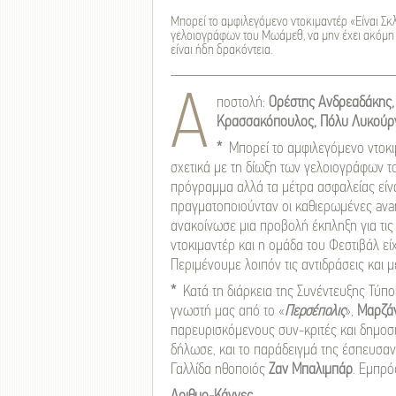
Μπορεί το αμφιλεγόμενο ντοκιμαντέρ «Είναι Σκ
γελοιογράφων του Μωάμεθ, να μην έχει ακόμη
είναι ήδη δρακόντεια.
A
ποστολή:
Ορέστης Ανδρεαδάκης,
Κρασσακόπουλος, Πόλυ Λυκούργ
*
Μπορεί το αμφιλεγόμενο ντοκι
σχετικά με τη δίωξη των γελοιογράφων τ
πρόγραμμα αλλά τα μέτρα ασφαλείας είν
πραγματοποιούνταν οι καθιερωμένες avan
ανακοίνωσε μια προβολή έκπληξη για τις 
ντοκιμαντέρ και η ομάδα του Φεστιβάλ είχ
Περιμένουμε λοιπόν τις αντιδράσεις και 
*
Κατά τη διάρκεια της Συνέντευξης Τύπο
γνωστή μας από το «
Περσέπολις
»,
Μαρζάν
παρευρισκόμενους συν-κριτές και δημοσι
δήλωσε, και το παράδειγμά της έσπευσα
Γαλλίδα ηθοποιός
Ζαν Μπαλιμπάρ
. Εμπρό