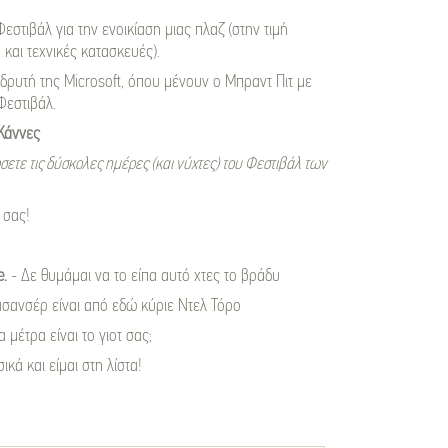
εστιβάλ για την ενοικίαση μιας πλαζ (στην τιμή
και τεχνικές κατασκευές).
ιδρυτή της Microsoft, όπου μένουν ο Μπραντ Πιτ με
 Φεστιβάλ.
Κάννες
ετε τις δύσκολες ημέρες (και νύχτες) του Φεστιβάλ των
 σας!
e.
- Δε θυμάμαι να το είπα αυτό χτες το βράδυ
ασανσέρ είναι από εδώ κύριε Ντελ Τόρο
 μέτρα είναι το γιοτ σας;
κά και είμαι στη λίστα!