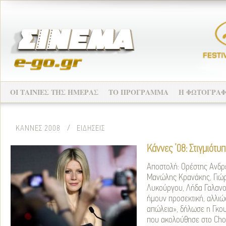
ΟΙ ΤΑΙΝΙΕΣ ΤΗΣ ΗΜΕΡΑΣ
ΤΟ ΠΡΟΓΡΑΜΜΑ
Η ΦΩΤΟΓΡΑΦ
ΚΑΝΝΕΣ 2008
/
ΕΙΔΗΣΕΙΣ
Κάννες ’08: Στιγμιότυ
Aποστολή: Ορέστης Ανδρ
Μανώλης Κρανάκης, Γιώ
Λυκούργου, Λήδα Γαλανο
ήμουν προσεκτική, αλλιώς
απώλεια», δήλωσε η Γκου
που ακολούθησε στο Chop