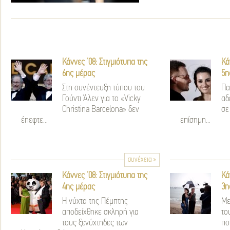
Κάννες ’08: Στιγμιότυπα της
Κά
6ης μέρας
5η
Στη συνέντευξη τύπου του
Πα
Γούντι Άλεν για το «Vicky
αδ
Christina Barcelona» δεν
σε
έπεφτε...
επίσημη...
συνέχεια »
Κάννες ’08: Στιγμιότυπα της
Κά
4ης μέρας
3η
Η νύχτα της Πέμπτης
Με
αποδείχθηκε σκληρή για
το
τους ξενύχτηδες των
πο