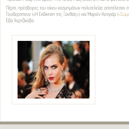
Πέρσι, πρέσβειρες του οίκου κοσμημάτων πολυτελείας αποτέλεσαν στ
Γουίδερσπουν («Η Εκδίκηση της Ξανθιάς») και Μαριόν Κοτιγιάρ (
«Σώμ
Έβα Χερτζίκοβα.