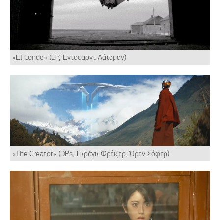
«El Conde» (DP, Έντουαρντ Λάτσμαν)
«The Creator» (DPs, Γκρέγκ Φρέιζερ, Όρεν Σόφερ)