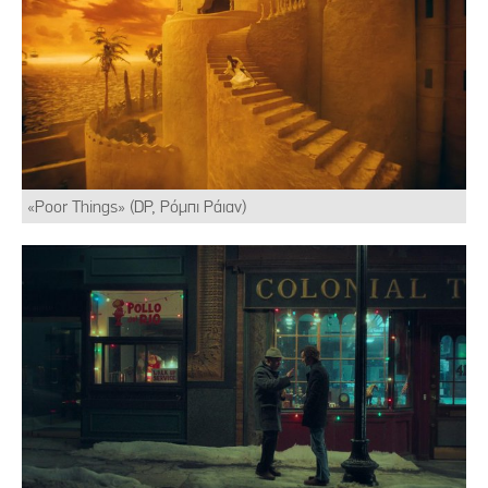
«Poor Things» (DP, Ρόμπι Ράιαν)