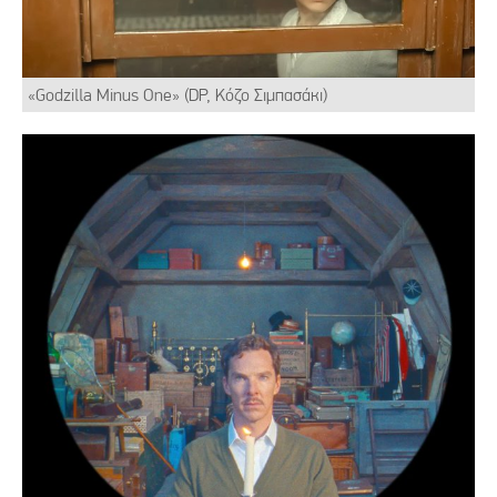
«Godzilla Minus One» (DP, Κόζο Σιμπασάκι)