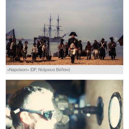
«Napoleon» (DP, Ντάριους Βόλσκι)