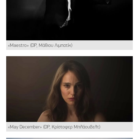
«Maestro» (DP, Mάθιου Λιμπατίκ)
«May December» (DP, Κρίστοφερ Μπλάουβελτ)