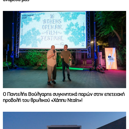
Ο Παντελής Βούλγαρης συγκινητικά παρών στην επετειακή
προβολή του θρυλικού «Χάππυ Νταίη»!