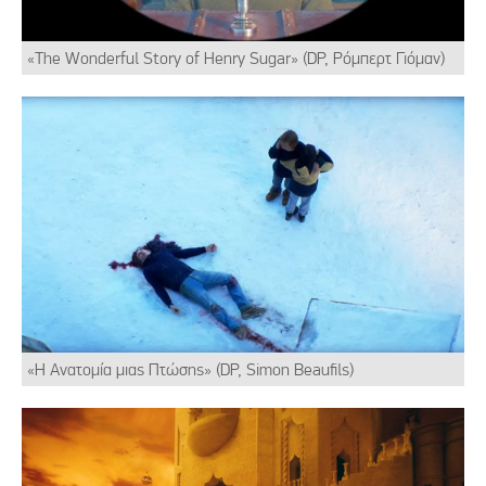
«The Wonderful Story of Henry Sugar» (DP, Ρόμπερτ Γιόμαν)
«Η Ανατομία μιας Πτώσης» (DP, Simon Beaufils)