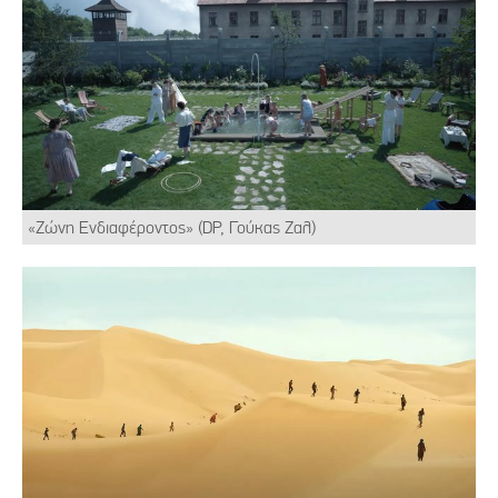
«Ζώνη Ενδιαφέροντος» (DP, Γούκας Ζαλ)