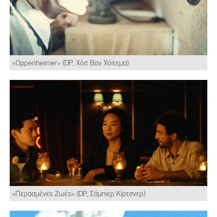
«Oppenheimer» (DP, Χόιτ Βαν Χόιτεμα)
«Περασμένες Ζωές» (DP, Σάμπιερ Κίρτσνερ)