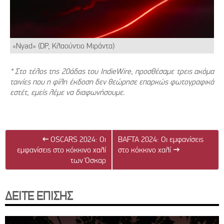
«Nyad» (DP, Κλαούντιο Μιράντα)
* Στο τέλος της 20άδας του IndieWire, προσθέσαμε τρεις ακόμα
ταινίες που η φίλη έκδοση δεν θεώρησε επαρκώς φωτογραφικά
εστέτ, εμείς λέμε να διαφωνήσουμε.
←
OSCARS 2024: Οι
BAFTA 2024: Οι εμφανίσεις
εμφανίσεις στο κόκκινο χαλί
στο κόκκινο χαλί
→
των Όσκαρ
ΔΕΙΤΕ ΕΠΙΣΗΣ