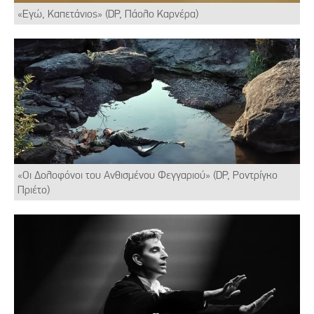
«Εγώ, Καπετάνιος» (DP, Πάολο Καρνέρα)
«Οι Δολοφόνοι του Ανθισμένου Φεγγαριού» (DP, Ροντρίγκο
Πριέτο)