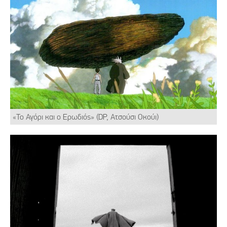
«Το Αγόρι και ο Ερωδιός» (DP, Ατσούσι Οκούι)