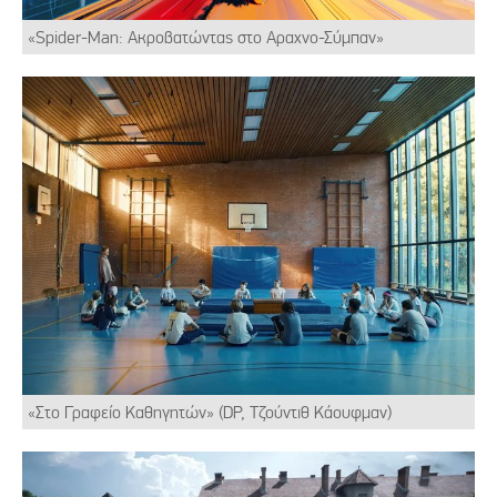
«Spider-Man: Ακροβατώντας στο Αραχνο-Σύμπαν»
«Στο Γραφείο Καθηγητών» (DP, Τζούντιθ Κάουφμαν)