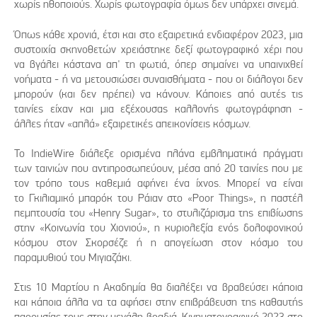
χωρίς ηθοποιούς. Χωρίς φωτογραφία όμως δεν υπάρχει σινεμά.
Όπως κάθε χρονιά, έτσι και στο εξαιρετικά ενδιαφέρον 2023, μια
συστοιχία σκηνοθετών χρειάστηκε δεξί φωτογραφικό χέρι που
να βγάλει κάστανα απ' τη φωτιά, όπερ σημαίνει να υπαινιχθεί
νοήματα - ή να μετουσιώσει συναισθήματα - που οι διάλογοι δεν
μπορούν (και δεν πρέπει) να κάνουν. Κάποιες από αυτές τις
ταινίες είχαν και μια εξέχουσας καλλονής φωτογράφηση -
άλλες ήταν «απλά» εξαιρετικές απεικονίσεις κόσμων.
Το IndieWire διάλεξε ορισμένα πλάνα εμβληματικά πράγματι
των ταινιών που αντιπροσωπεύουν, μέσα από 20 ταινίες που με
τον τρόπο τους καθεμιά αφήνει ένα ίχνος. Μπορεί να είναι
το Γκιλιαμικό μπαρόκ του Ράιαν στο «Poor Things», η παστέλ
πεμπτουσία του «Henry Sugar», το στυλιζάρισμα της επιβίωσης
στην «Κοινωνία του Χιονιού», η κυριολεξία ενός δολοφονικού
κόσμου στον Σκορσέζε ή η απογείωση στον κόσμο του
παραμυθιού του Μιγιαζάκι.
Στις 10 Μαρτίου η Ακαδημία θα διαλέξει να βραβεύσει κάποια
και κάποια άλλα να τα αφήσει στην επιβράβευση της καθαυτής
παρουσίας τους στην μεγάλη βραδιά. Κινηματογραφικό 2023 στο