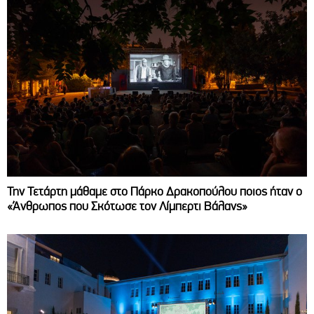
Την Τετάρτη μάθαμε στο Πάρκο Δρακοπούλου ποιος ήταν ο
«Άνθρωπος που Σκότωσε τον Λίμπερτι Βάλανς»