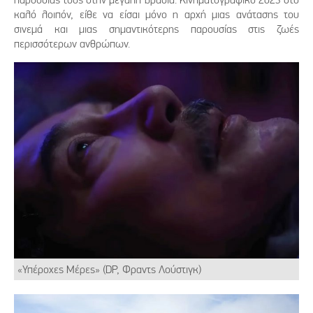
καλό λοιπόν, είθε να είσαι μόνο η αρχή μιας ανάτασης του
σινεμά και μιας σημαντικότερης παρουσίας στις ζωές
περισσότερων ανθρώπων.
«Υπέροχες Μέρες» (DP, Φραντς Λούστιγκ)