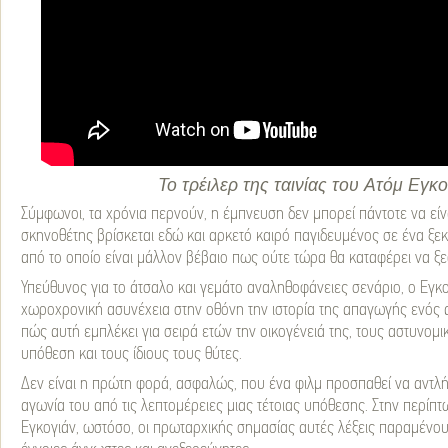
Το τρέιλερ της ταινίας του Ατόμ Εγκο
Σύμφωνοι, τα χρόνια περνούν, η έμπνευση δεν μπορεί πάντοτε να είν
σκηνοθέτης βρίσκεται εδώ και αρκετό καιρό παγιδευμένος σε ένα ξε
από το οποίο είναι μάλλον βέβαιο πως ούτε τώρα θα καταφέρει να ξε
Υπεύθυνος για το άτσαλο και γεμάτο αναληθοφάνειες σενάριο, ο Εγκο
χωροχρονική ασυνέχεια στην οθόνη την ιστορία της απαγωγής ενός α
πώς αυτή εμπλέκει για σειρά ετών την οικογένειά της, τους αστυνομ
υπόθεση και τους ίδιους τους θύτες.
Δεν είναι η πρώτη φορά, ασφαλώς, που ένα φιλμ προσπαθεί να αντλήσ
αγωνία του από τις λεπτομέρειες μιας τέτοιας υπόθεσης. Στην περίπτ
Εγκογιάν, ωστόσο, οι πρωταρχικής σημασίας αυτές λέξεις παραμένουν