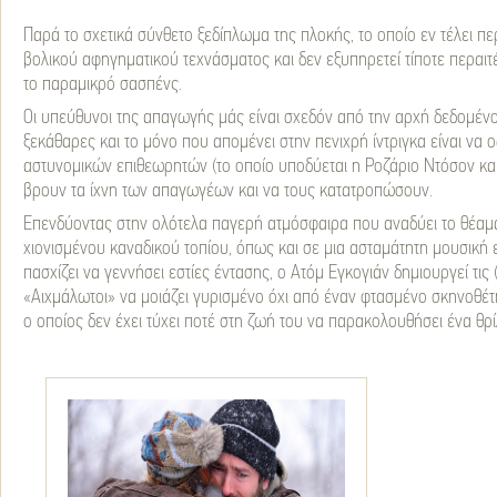
Παρά το σχετικά σύνθετο ξεδίπλωμα της πλοκής, το οποίο εν τέλει πε
βολικού αφηγηματικού τεχνάσματος και δεν εξυπηρετεί τίποτε περαι
το παραμικρό σασπένς.
Οι υπεύθυνοι της απαγωγής μάς είναι σχεδόν από την αρχή δεδομένοι, 
ξεκάθαρες και το μόνο που απομένει στην πενιχρή ίντριγκα είναι να 
αστυνομικών επιθεωρητών (το οποίο υποδύεται η Ροζάριο Ντόσον και 
βρουν τα ίχνη των απαγωγέων και να τους κατατροπώσουν.
Επενδύοντας στην ολότελα παγερή ατμόσφαιρα που αναδύει το θέαμα
χιονισμένου καναδικού τοπίου, όπως και σε μια ασταμάτητη μουσική
πασχίζει να γεννήσει εστίες έντασης, ο Ατόμ Εγκογιάν δημιουργεί τις
«Αιχμάλωτοι» να μοιάζει γυρισμένο όχι από έναν φτασμένο σκηνοθέ
ο οποίος δεν έχει τύχει ποτέ στη ζωή του να παρακολουθήσει ένα θρ