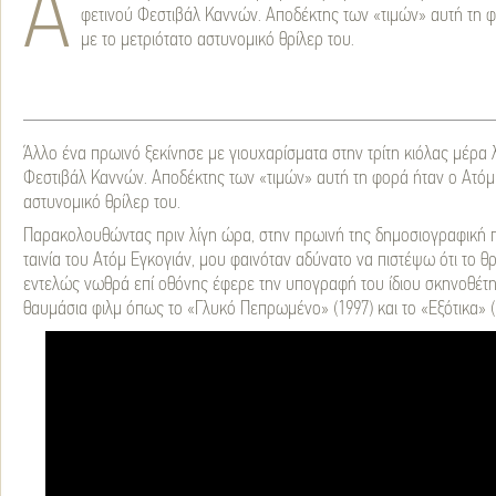
Ά
φετινού Φεστιβάλ Καννών. Αποδέκτης των «τιμών» αυτή τη 
με το μετριότατο αστυνομικό θρίλερ του.
Άλλο ένα πρωινό ξεκίνησε με γιουχαρίσματα στην τρίτη κιόλας μέρα 
Φεστιβάλ Καννών. Αποδέκτης των «τιμών» αυτή τη φορά ήταν ο Ατόμ 
αστυνομικό θρίλερ του.
Παρακολουθώντας πριν λίγη ώρα, στην πρωινή της δημοσιογραφική π
ταινία του Ατόμ Εγκογιάν, μου φαινόταν αδύνατο να πιστέψω ότι το 
εντελώς νωθρά επί οθόνης έφερε την υπογραφή του ίδιου σκηνοθέτη
θαυμάσια φιλμ όπως το «Γλυκό Πεπρωμένο» (1997) και το «Εξότικα» (