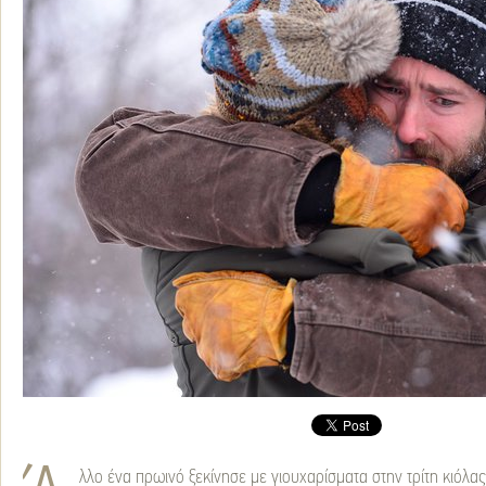
λλο ένα πρωινό ξεκίνησε με γιουχαρίσματα στην τρίτη κιόλας