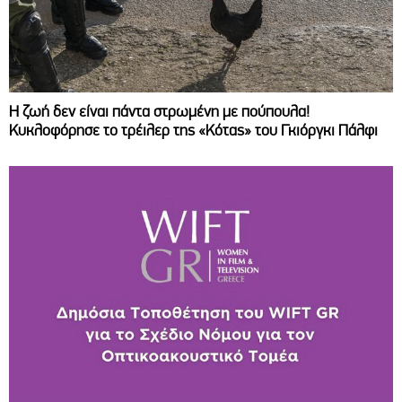
Η ζωή δεν είναι πάντα στρωμένη με πούπουλα!
Κυκλοφόρησε το τρέιλερ της «Κότας» του Γκιόργκι Πάλφι