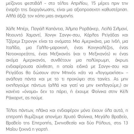
μείζονος φεστιβάλ - στο τέλος Απριλίου, 15 μέρες πριν την
έναρξη της διοργάνωσης, είναι μια αξιοπροσεκτη καθυστέρηση.
Αλλά άξιζε τον κόπο μιας αναμονής.
Χάλε Μπέρι, Παγιάλ Καπάντια, Άλμπα Ρορβάκερ, Λεϊλά Σιλμανί,
Ντιουντό Χαμαντί, Χονγκ Σανγκ-σου, Κάρλος Ρεϊγάδας και
Τζέρεμι Στρονγκ είναι τα ονόματα. Μια Αμερικάνα, μια Ινδή, μια
Ιταλίδα, μια Γαλλο-μαροκινή, ένας Κονγκολέζος, ένας
Νοτιοκορεάτης, ένας Μεξικανός (και τι Μεξικανός) κι ένας
ακόμα Αμερικανός, συνθέτουν μια πολύχρωμη, άκρως
ενδιαφέρουσα σύνθεση, η οποία ειδικά με Σανγκ-σου και
Ρεϊγάδας θα δώσουν στην Μπινός κάτι να «λογομαχήσει» -
ανάλογα πάντα και με το τι προκύψει στις ταινίες. Ας μην
εκπλαγούμε πάντως (αλλά και γιατί να μην εκπλαγούμε;) αν
κανένα «όνομα» δεν το πάρει, ή έχουμε Φοίνικα στην Κέλι
Ράιχαρντ, ας πούμε.
Τέλος πάντων, πλάκα και ενδιαφέρον μόνο έχουν όλα αυτά, η
επιτροπή θυμίζουμε απονέμει Χρυσό Φοίνικα, Μεγάλο Βραβείο,
Βραβείο της Επιτροπής, Σκηνοθεσία και δύο Ρόλους, στις 13
Μαΐου ξεκινά η γιορτή.