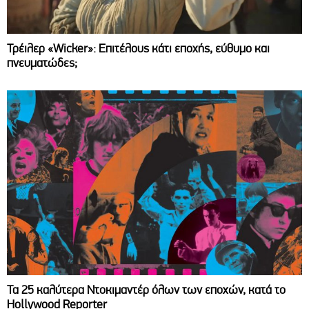
Τρέιλερ «Wicker»: Επιτέλους κάτι εποχής, εύθυμο και
πνευματώδες;
Τα 25 καλύτερα Ντοκιμαντέρ όλων των εποχών, κατά το
Hollywood Reporter