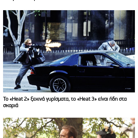
Το «Heat 2» ξεκινά γυρίσματα, το «Heat 3» είναι ήδη στα
σκαριά