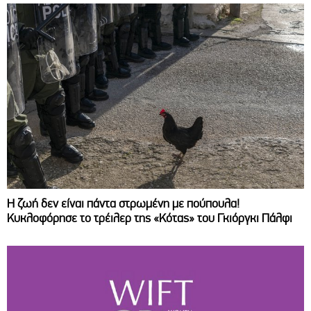
Η ζωή δεν είναι πάντα στρωμένη με πούπουλα!
Κυκλοφόρησε το τρέιλερ της «Κότας» του Γκιόργκι Πάλφι