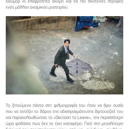
χιούμορ κι ελαφρότητα ακόμη και τις πιο σκοτεινές στροφές
ενός μάλλον αναιμικού μυστηρίου.
Το ζητούμενο πάντα στη φιλμογραφία του ήταν να βρει ουσία
που να αντέξει το βάρος της αδιαπραγμάτευτης βιρτουοζιτέ του
και παρακολουθώντας το «Decision to Leave», την περισσότερη
ώρα φοβάσαι πως δεν το έχει καταφέρει. Γιατί στη μεγαλύτερη