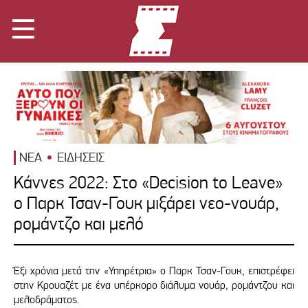
ΝΕΑ
ΕΙΔΗΣΕΙΣ
Κάννες 2022: Στο «Decision to Leave»
o Παρκ Τσαν-Γουκ μιξάρει νεο-νουάρ,
ρομάντζο και μελό
Έξι χρόνια μετά την «Υπηρέτρια» ο Παρκ Τσαν-Γουκ, επιστρέφει
στην Κρουαζέτ με ένα υπέρκορο διάλυμα νουάρ, ρομάντζου και
μελοδράματος.