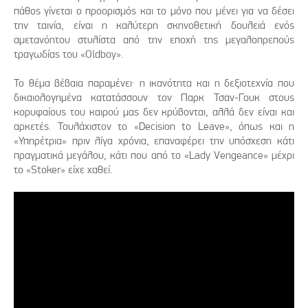
πάθος γίνεται ο προορισμός και το μόνο που μένει για να δέσει
την ταινία, είναι η καλύτερη σκηνοθετική δουλειά ενός
αμετανόητου στυλίστα από την εποχή της μεγαλοπρεπούς
τραγωδίας του «Oldboy».
Το θέμα βέβαια παραμένει· η ικανότητα και η δεξιοτεχνία που
δικαιολογημένα κατατάσσουν τον Παρκ Τσαν-Γουκ στους
κορυφαίους του καιρού μας δεν κρύβονται, αλλά δεν είναι και
αρκετές. Τουλάχιστον το «Decision to Leave», όπως και η
«Υπηρέτρια» πριν λίγα χρόνια, επαναφέρει την υπόσχεση κάτι
πραγματικά μεγάλου, κάτι που από το «Lady Vengeance» μέχρι
το «Stoker» είχε χαθεί.