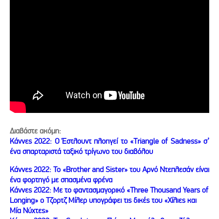
Διαβάστε ακόμη:
Κάννες 2022: Ο Έστλουντ πλοηγεί το «Triangle of Sadness» σ’
ένα σπαρταριστά ταξικό τρίγωνο του διαβόλου
Κάννες 2022: Το «Brother and Sister» του Αρνό Ντεπλεσάν είναι
ένα φορτηγό με σπασμένα φρένα
Κάννες 2022: Με το φαντασμαγορικό «Three Thousand Years of
Longing» ο Τζορτζ Μίλερ υπογράφει τις δικές του «Χίλιες και
Μία Νύχτες»