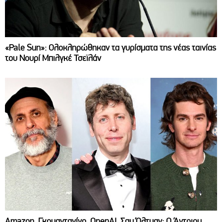
«Pale Sun»: Ολοκληρώθηκαν τα γυρίσματα της νέας ταινίας
του Νουρί Μπιλγκέ Τσεϊλάν
Amazon, Γκουαντανίνο, OpenAI, Σαμ Όλτμαν: Ο Άντριου