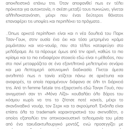
αποκλειστικά επάνω της. Όταν αποφανθεί πως εν τέλει
πρόκειται για αυτοκτονία, η σχέση μεταξύ τους πυκνώνει, γίνεται
αλληλοκατανόηση, μέχρι που ένας δεύτερος θάνατος
επαναφέρει τις υποψίες και περιπλέκει τα πράγματα...
...Όπως αρκετά περίπλοκη είναι και η νέα δουλειά του Παρκ
Τσαν-Γουκ, στην ουσία ένα όχι και τόσο μετρημένο κράμα
ρομάντσου και νεο-νουάρ, που στο τέλος καταφεύγει στο
μελόδραμα. Ας τα πάρουμε όμως από την αρχή, καθώς το πιο
κρίσιμο και το πιο ενδιαφέρον στοιχείο εδώ είναι η μέθοδος, που
στο πανί μεταφράζετα σε ένα εξαντλητικά μελετημένο σενάριο
και μια λεπτομερή αστυνομική διαδικασία. Γίνεται άμεσα
αντιληπτό πως η ταινία χτίζεται πάνω σε αρχέτυπα και
αναφορές, τα οποία παραμένουν διάφανα σε όλη τη διάρκειά
της. Από τη femme fatale της εξαιρετικής εδώ Τανγκ Γουέι, που
αινιγματική σαν τη «Μόνα Λίζα» κουβαλάει όλο βάρος του
κόσμου χωρίς να της το ζήτησε ποτέ κανείς, μέχρι το
σκανδιναβικό νουάρ, τον Σερκ και το σκρούμπολ. Έκδηλα είναι
επίσης όλα τα trademark χαρακτηριστικά του σκηνοθέτη, ο
οποίος εξαπολύει την οπτικοακουστική τελειομανία του μέσα
από ένα ταχυδακτυλουργικό μοντάζ, ενώ προσεγγίζει με