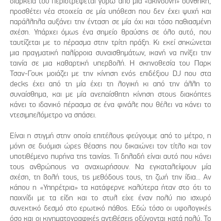
διάρκειά του περιστρέφεται γύρω από μια «ακίνδυνη» συνθήκη,
προσθέτει νέα στοιχεία σε μία υπόθεση που δεν έχει ψυχή και
παράλληλα αυξάνει την ένταση σε μία όχι και τόσο παθιασμένη
σχέση. Υπάρχει όμως ένα σημείο θραύσης σε όλο αυτό, που
ταυτίζεται με το πέρασμα στην τρίτη πράξη. Κι εκεί σηκώνεται
μια πραγματική παλίρροια συναισθημάτων, ικανή να πνίξει την
ταινία σε μια καθαρτική υπερβολή. Η σκηνοθεσία του Παρκ
Τσαν-Γουκ μοιάζει με την κίνηση ενός επιδέξιου DJ που στα
decks έχει από τη μία έχει τη λογική κι από την άλλη το
συναίσθημα, και με μία ανεπαίσθητη κίνηση στους διακόπτες
κάνει το ιδανικό πέρασμα σε ένα φινάλε που θέλει να κάνει το
ντεσιμπελόμετρο να σπάσει.
Είναι η στιγμή στην οποία επιτέλους φεύγουμε από το μέτρο, η
μόνη σε δυόμισι ώρες θέασης που δικαιώνει τον τίτλο και τον
υποτιθέμενο πυρήνα της ταινίας. Τι δηλαδή είναι αυτό που κάνει
τους ανθρώπους να αναχωρήσουν. Να εγκαταλείψουν μία
σχέση, τη βολή τους, τις μεθόδους τους, τη ζωή την ίδια... Αν
κάπου η «Υπηρέτρια» τα κατάφερνε καλύτερα ήταν στο ότι το
παιχνίδι με τα είδη και το στυλ είχε έναν πολύ πιο ισχυρό
συνεκτικό δεσμό στο ερωτικό πάθος. Εδώ τόσο οι υφολογικές
όσο και οι κινηματογραφικές αντιθέσεις οξύνονται κατά πολύ. Το