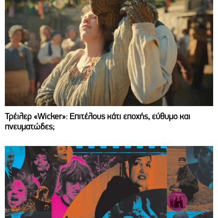
Τρέιλερ «Wicker»: Επιτέλους κάτι εποχής, εύθυμο και
πνευματώδες;