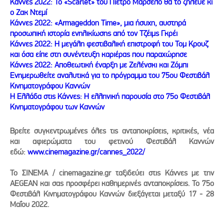
Κάννες 2022: Το «Scarlet» του Πιέτρο Μαρσέλο θα το ζήλευε κι
ο Ζακ Ντεμί
Κάννες 2022: «Armageddon Time», μια ήσυχη, αυστηρά
προσωπική ιστορία ενηλικίωσης από τον Τζέιμς Γκρέι
Κάννες 2022: Η μεγάλη φεστιβαλική επιστροφή του Τομ Κρουζ
και όσα είπε στη συνέντευξη καριέρας που παραχώρησε
Κάννες 2022: Αποθεωτική έναρξη με Ζελένσκι και Ζόμπι
Ενημερωθείτε αναλυτικά για το πρόγραμμα του 75ου Φεστιβάλ
Κινηματογράφου Καννών
Η Ελλάδα στις Κάννες: Η ελληνική παρουσία στο 75ο Φεστιβάλ
Κινηματογράφου των Καννών
Βρείτε συγκεντρωμένες όλες τις ανταποκρίσεις, κριτικές, νέα
και αφιερώματα του φετινού Φεστιβάλ Καννών
εδώ:
www.cinemagazine.gr/cannes_2022/
Το ΣΙΝΕΜΑ / cinemagazine.gr ταξιδεύει στις Κάννες με την
AEGEAN και σας προσφέρει καθημερινές ανταποκρίσεις. Το 75o
Φεστιβάλ Κινηματογράφου Καννών διεξάγεται μεταξύ 17 - 28
Μαΐου 2022.