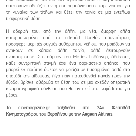
αυτή σκηνή αδειάζει την αρχική συμπόνια που είχαμε νοιώσει για
τη γυναίκα των τίτλων και θέτει την ταινία σε μια εντελώς
διαφορετική βάση.
Η αδερφή του, από την άλλη, μια νέα, όμορφη αλλά
καταρρακωμένη από το αλκοόλ βοηθός οδοντιάτρου,
προσφέρει μερικές στιγμές αυθόρμητου γέλιου, που μοιάζουν να
ανήκουν σε κάποια άλλη ταινία, αλλά λειτουργούν
ανακουφιστικά. Στο σύμπαν του Ματίας Γκλάσνερ, άλλωστε,
κάθε συντριπτική στιγμή έχει ένα σαρκαστικό απόηχο, που
μπορεί εκ πρώτης όψεως να μοιάζει με δυσαρμόνια αλλά στο
σκοτάδι της αίθουσας, λίγο πριν κατευθυνθεί κανείς προς την
έξοδο, βρίσκει αθόρυβα τη θέση του σε μια σχεδόν οπερατική
κινηματογραφική σύνθεση που θα αντηχεί στο κεφάλι του για
μέρες.
Το cinemagazine.gr ταξιδεύει στο 74o Φεστιβάλ
Κινηματογράφου του Βερολίνου με την Aegean Airlines.