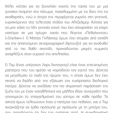
Θέλει κότσια για να ξεκινήσει κανείς την ταινία του με μια
γυναίκα πεσμένη στο πάτωμα, πασαλειμμένη με τις ίδιες της τις
ακαθαρσίες, ενώ ο άντρα της περιφέρεται γυμνός στη γειτονιά,
ευρισκόμενος στα τελευταία στάδια του Αλτζχάιμερ. Κότσια για
να μην χάσει το ήδη γενναίο κοινό που έχει αποφασίσει να κόψει
εισιτήριο σε μια τρίωρη ταινία που λέγεται «Πεθαίνοντας»
(«Sterben»). Ο Ματίας Γκλάσνερ όμως έχει στομάχι από ατσάλι
και την απαιτούμενη σεναριογραφική βιρτουζιτέ για να αναδυθεί
από το πιο βαθύ σκοτάδι, προκαλώντας μικρές κωμικές
αναφλέξεις στον ουρανό της απελπισίας.
Ο Τομ (ένας υπέροχος Λαρς Άιντινγκερ) είναι ένας επιτυχημένος
μαέστρος που του αρέσει να κοροϊδεύει τον εαυτό του. Δέχεται
να μεγαλώσει το παιδί της πρώην του, η οποία όμως δεν έχει
σκοπό να βγάλει από την εξίσωση τον τυχάρπαστο βιολογικό
πατέρα. Δέχεται να ανεβάσει την πιο σημαντική παράσταση της
ζωής του με έναν καταθλιπτικό και μάλλον βίαιο συνεργάτη που
υπονομεύει το επαγγελματικό του γόητρο σε κάθε πρόβα. Τα
αστεία όμως τελειώνουν όταν ο πατέρας του πεθαίνει, και ο Τομ
αναγκάζεται να έρθει πρόσωπό με πρόσωπο με τη μητέρα του,
που παραδέχεται ότι δεν τον αγάπησε ποτέ. Η συγκλονιστική