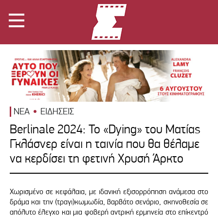
ΝΕΑ
ΕΙΔΗΣΕΙΣ
Berlinale 2024: Το «Dying» του Ματίας
Γκλάσνερ είναι η ταινία που θα θέλαμε
να κερδίσει τη φετινή Χρυσή Άρκτο
Χωρισμένο σε κεφάλαια, με ιδανική εξισορρόπηση ανάμεσα στο
δράμα και την (τραγι)κωμωδία, βαρβάτο σενάριο, σκηνοθεσία σε
απόλυτο έλεγχο και μια φοβερή αντρική ερμηνεία στο επίκεντρό