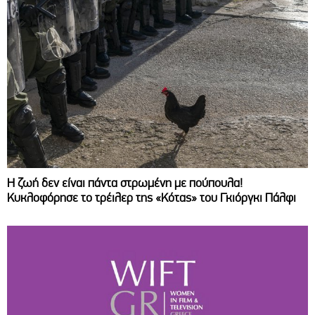
Η ζωή δεν είναι πάντα στρωμένη με πούπουλα!
Κυκλοφόρησε το τρέιλερ της «Κότας» του Γκιόργκι Πάλφι