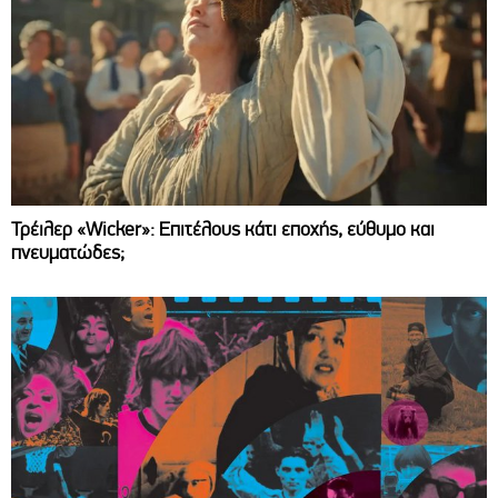
Τρέιλερ «Wicker»: Επιτέλους κάτι εποχής, εύθυμο και
πνευματώδες;