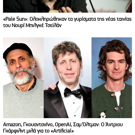
«Pale Sun»: Ολοκληρώθηκαν τα γυρίσματα της νέας ταινίας
του Νουρί Μπιλγκέ Τσεϊλάν
Amazon, Γκουαντανίνο, OpenAI, Σαμ Όλτμαν: Ο Άντριου
Γκάρφιλντ μιλά για το «Artificial»