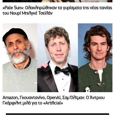
«Pale Sun»: Ολοκληρώθηκαν τα γυρίσματα της νέας ταινίας
του Νουρί Μπιλγκέ Τσεϊλάν
Amazon, Γκουαντανίνο, OpenAI, Σαμ Όλτμαν: Ο Άντριου
Γκάρφιλντ μιλά για το «Artificial»