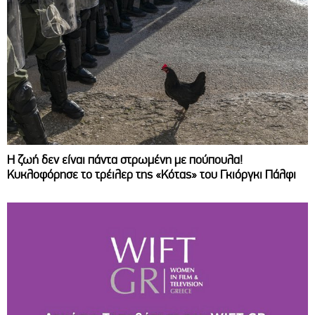
Η ζωή δεν είναι πάντα στρωμένη με πούπουλα!
Κυκλοφόρησε το τρέιλερ της «Κότας» του Γκιόργκι Πάλφι