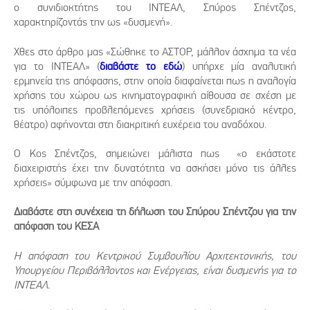
ο συνιδιοκτήτης του ΙΝΤΕΑΛ, Σπύρος Σπέντζος,
χαρακτηρίζοντάς την ως «δυσμενή».
Χθες στο άρθρο μας «Σώθηκε το ΑΣΤΟΡ, μάλλον άσχημα τα νέα
για το ΙΝΤΕΑΛ» (
διαβάστε το εδώ
) υπήρχε μία αναλυτική
ερμηνεία της απόφασης, στην οποία διαφαίνεται πως η αναλογία
χρήσης του χώρου ως κινηματογραφική αίθουσα σε σχέση με
τις υπόλοιπες προβλεπόμενες χρήσεις (συνεδριακό κέντρο,
θέατρο) αφήνονται στη διακριτική ευχέρεια του αναδόχου.
Ο Κος Σπέντζος, σημειώνει μάλιστα πως «ο εκάστοτε
διαχειριστής έχει την δυνατότητα να ασκήσει μόνο τις άλλες
χρήσεις» σύμφωνα με την απόφαση.
Διαβάστε στη συνέχεια τη δήλωση του Σπύρου Σπέντζου για την
απόφαση του ΚΕΣΑ
Η απόφαση του Κεντρικού Συμβουλίου Αρχιτεκτονικής, του
Υπουργείου Περιβάλλοντος και Ενέργειας, είναι δυσμενής για το
ΙΝΤΕΑΛ.