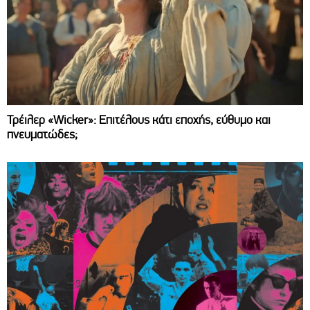
Τρέιλερ «Wicker»: Επιτέλους κάτι εποχής, εύθυμο και
πνευματώδες;