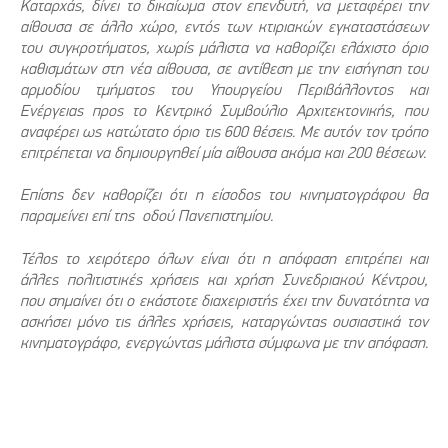
Καταρχάς, δίνει το δικαίωμα στον επενδυτή, να μεταφέρει την
αίθουσα σε άλλο χώρο, εντός των κτιριακών εγκαταστάσεων
του συγκροτήματος, χωρίς μάλιστα να καθορίζει ελάχιστο όριο
καθισμάτων στη νέα αίθουσα, σε αντίθεση με την εισήγηση του
αρμοδίου τμήματος του Υπουργείου Περιβάλλοντος και
Ενέργειας προς το Κεντρικό Συμβούλιο Αρχιτεκτονικής, που
αναφέρει ως κατώτατο όριο τις 600 θέσεις. Με αυτόν τον τρόπο
επιτρέπεται να δημιουργηθεί μία αίθουσα ακόμα και 200 θέσεων.
Επίσης δεν καθορίζει ότι η είσοδος του κινηματογράφου θα
παραμείνει επί της οδού Πανεπιστημίου.
Τέλος το χειρότερο όλων είναι ότι η απόφαση επιτρέπει και
άλλες πολιτιστικές χρήσεις και χρήση Συνεδριακού Κέντρου,
που σημαίνει ότι ο εκάστοτε διαχειριστής έχει την δυνατότητα να
ασκήσει μόνο τις άλλες χρήσεις, καταργώντας ουσιαστικά τον
κινηματογράφο, ενεργώντας μάλιστα σύμφωνα με την απόφαση.