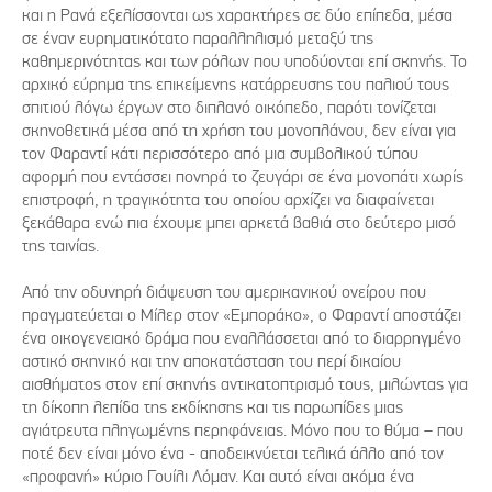
και η Ρανά εξελίσσονται ως χαρακτήρες σε δύο επίπεδα, μέσα
σε έναν ευρηματικότατο παραλληλισμό μεταξύ της
καθημερινότητας και των ρόλων που υποδύονται επί σκηνής. Το
αρχικό εύρημα της επικείμενης κατάρρευσης του παλιού τους
σπιτιού λόγω έργων στο διπλανό οικόπεδο, παρότι τονίζεται
σκηνοθετικά μέσα από τη χρήση του μονοπλάνου, δεν είναι για
τον Φαραντί κάτι περισσότερο από μια συμβολικού τύπου
αφορμή που εντάσσει πονηρά το ζευγάρι σε ένα μονοπάτι χωρίς
επιστροφή, η τραγικότητα του οποίου αρχίζει να διαφαίνεται
ξεκάθαρα ενώ πια έχουμε μπει αρκετά βαθιά στο δεύτερο μισό
της ταινίας.
Από την οδυνηρή διάψευση του αμερικανικού ονείρου που
πραγματεύεται ο Μίλερ στον «Εμποράκο», ο Φαραντί αποστάζει
ένα οικογενειακό δράμα που εναλλάσσεται από το διαρρηγμένο
αστικό σκηνικό και την αποκατάσταση του περί δικαίου
αισθήματος στον επί σκηνής αντικατοπτρισμό τους, μιλώντας για
τη δίκοπη λεπίδα της εκδίκησης και τις παρωπίδες μιας
αγιάτρευτα πληγωμένης περηφάνειας. Μόνο που το θύμα – που
ποτέ δεν είναι μόνο ένα - αποδεικνύεται τελικά άλλο από τον
«προφανή» κύριο Γουίλι Λόμαν. Και αυτό είναι ακόμα ένα