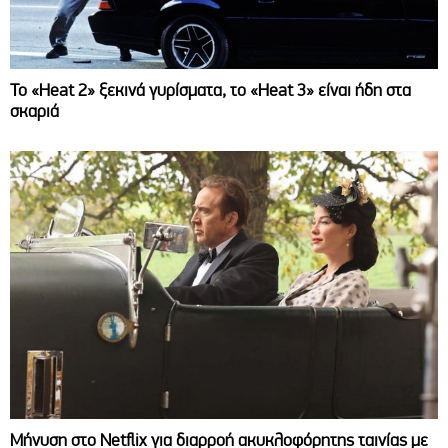
Το «Heat 2» ξεκινά γυρίσματα, το «Heat 3» είναι ήδη στα
σκαριά
Μήνυση στο Netflix για διαρροή ακυκλοφόρητης ταινίας με