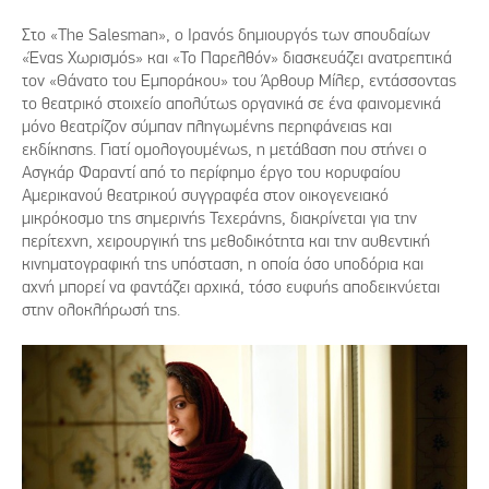
Στο «The Salesman», ο Ιρανός δημιουργός των σπουδαίων
«Ένας Χωρισμός» και «Το Παρελθόν» διασκευάζει ανατρεπτικά
τον «Θάνατο του Εμποράκου» του Άρθουρ Μίλερ, εντάσσοντας
το θεατρικό στοιχείο απολύτως οργανικά σε ένα φαινομενικά
μόνο θεατρίζον σύμπαν πληγωμένης περηφάνειας και
εκδίκησης. Γιατί ομολογουμένως, η μετάβαση που στήνει ο
Ασγκάρ Φαραντί από το περίφημο έργο του κορυφαίου
Αμερικανού θεατρικού συγγραφέα στον οικογενειακό
μικρόκοσμο της σημερινής Τεχεράνης, διακρίνεται για την
περίτεχνη, χειρουργική της μεθοδικότητα και την αυθεντική
κινηματογραφική της υπόσταση, η οποία όσο υποδόρια και
αχνή μπορεί να φαντάζει αρχικά, τόσο ευφυής αποδεικνύεται
στην ολοκλήρωσή της.