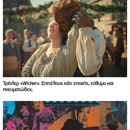
Τρέιλερ «Wicker»: Επιτέλους κάτι εποχής, εύθυμο και
πνευματώδες;