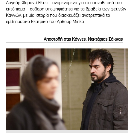
Ασγκάρ Φαραντί θέτει – αναμενόμενα για το σκηνοθετικό του
εκτόπισμα – σοβαρή υποψηφιότητα για τα βραβεία των φετινών
Καννών, με μία ιστορία που διασκευάζει ανατρεπτικά το
εμβληματικό θεατρικό του Άρθουρ Μίλερ.
Αποστολή στις Κάννες: Νεκτάριος Σάκκας