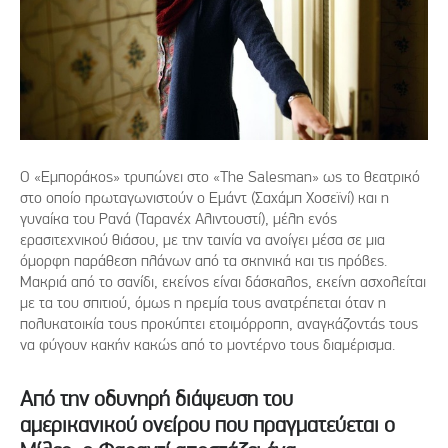
Ο «Εμποράκος» τρυπώνει στο «The Salesman» ως το θεατρικό
στο οποίο πρωταγωνιστούν ο Εμάντ (Σαχάμπ Χοσεϊνί) και η
γυναίκα του Ρανά (Ταρανέχ Αλιντουστί), μέλη ενός
ερασιτεχνικού θιάσου, με την ταινία να ανοίγει μέσα σε μια
όμορφη παράθεση πλάνων από τα σκηνικά και τις πρόβες.
Μακριά από το σανίδι, εκείνος είναι δάσκαλος, εκείνη ασχολείται
με τα του σπιτιού, όμως η ηρεμία τους ανατρέπεται όταν η
πολυκατοικία τους προκύπτει ετοιμόρροπη, αναγκάζοντάς τους
να φύγουν κακήν κακώς από το μοντέρνο τους διαμέρισμα.
Από την οδυνηρή διάψευση του
αμερικανικού ονείρου που πραγματεύεται ο