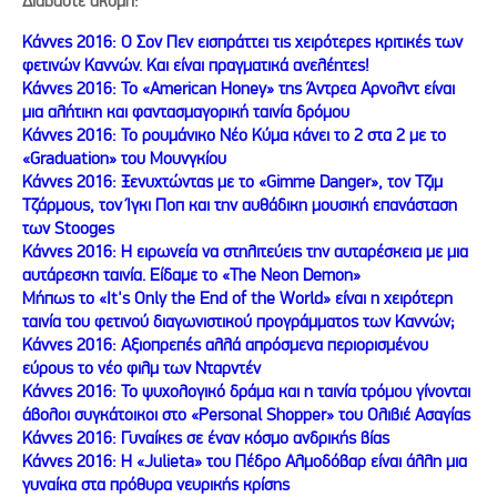
Διαβάστε ακόμη:
Κάννες 2016: Ο Σον Πεν εισπράττει τις χειρότερες κριτικές των
φετινών Καννών. Και είναι πραγματικά ανελέητες!
Κάννες 2016: Το «American Honey» της Άντρεα Αρνολντ είναι
μια αλήτικη και φαντασμαγορική ταινία δρόμου
Κάννες 2016: Το ρουμάνικο Νέο Κύμα κάνει το 2 στα 2 με το
«Graduation» του Μουνγκίου
Κάννες 2016: Ξενυχτώντας με το «Gimme Danger», τον Τζιμ
Τζάρμους, τον Ίγκι Ποπ και την αυθάδικη μουσική επανάσταση
των Stooges
Κάννες 2016: Η ειρωνεία να στηλιτεύεις την αυταρέσκεια με μια
αυτάρεσκη ταινία. Είδαμε το «The Neon Demon»
Μήπως το «It's Only the End of the World» είναι η χειρότερη
ταινία του φετινού διαγωνιστικού προγράμματος των Καννών;
Κάννες 2016: Αξιοπρεπές αλλά απρόσμενα περιορισμένου
εύρους το νέο φιλμ των Νταρντέν
Κάννες 2016: Το ψυχολογικό δράμα και η ταινία τρόμου γίνονται
άβολοι συγκάτοικοι στο «Personal Shopper» του Ολιβιέ Ασαγίας
Κάννες 2016: Γυναίκες σε έναν κόσμο ανδρικής βίας
Kάννες 2016: Η «Julieta» του Πέδρο Αλμοδόβαρ είναι άλλη μια
γυναίκα στα πρόθυρα νευρικής κρίσης