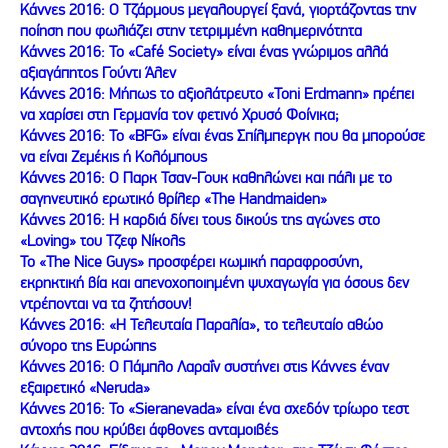
Κάννες 2016: Ο Τζάρμους μεγαλουργεί ξανά, γιορτάζοντας την
ποίηση που φωλιάζει στην τετριμμένη καθημερινότητα
Κάννες 2016: Το «Café Society» είναι ένας γνώριμος αλλά
αξιαγάπητος Γούντι Άλεν
Κάννες 2016: Mήπως το αξιολάτρευτο «Toni Erdmann» πρέπει
να χαρίσει στη Γερμανία τον φετινό Χρυσό Φοίνικα;
Κάννες 2016: Το «BFG» είναι ένας Σπίλμπεργκ που θα μπορούσε
να είναι Ζεμέκις ή Κολόμπους
Κάννες 2016: Ο Παρκ Τσαν-Γουκ καθηλώνει και πάλι με το
σαγηνευτικό ερωτικό θρίλερ «The Handmaiden»
Κάννες 2016: Η καρδιά δίνει τους δικούς της αγώνες στο
«Loving» του Τζεφ Νίκολς
Το «The Nice Guys» προσφέρει κωμική παραφροσύνη,
εκρηκτική βία και απενοχοποιημένη ψυχαγωγία για όσους δεν
ντρέπονται να τα ζητήσουν!
Κάννες 2016: «Η Τελευταία Παραλία», το τελευταίο αθώο
σύνορο της Ευρώπης
Κάννες 2016: Ο Πάμπλο Λαραΐν συστήνει στις Κάννες έναν
εξαιρετικό «Neruda»
Κάννες 2016: Το «Sieranevada» είναι ένα σχεδόν τρίωρο τεστ
αντοχής που κρύβει άφθονες ανταμοιβές