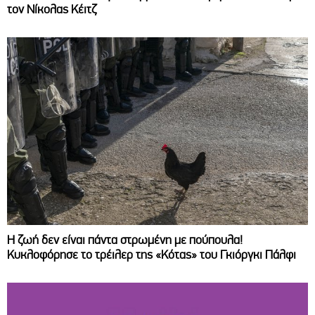
τον Νίκολας Κέιτζ
Η ζωή δεν είναι πάντα στρωμένη με πούπουλα!
Κυκλοφόρησε το τρέιλερ της «Κότας» του Γκιόργκι Πάλφι