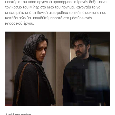
πειστήριο του πόσο οργανικά προσάρμοσε ο Ιρανός δεξιοτέχνης
τον κόσμο του Μίλερ στο δικό του πόνημα, κάνοντάς το να
απέχει μίλια από τη λογική μιας φοβικά τυπικής διασκευής που
κοιτάζει πώς θα υποκλιθεί μπροστά στο μέγεθος ενός
κλασσικού έργου.