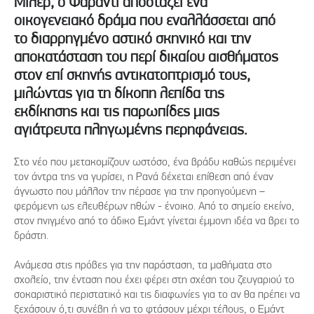
Μίλερ, ο Φαραντί αποστάζει ένα
οικογενειακό δράμα που εναλλάσσεται από
το διαρρηγμένο αστικό σκηνικό και την
αποκατάσταση του περί δικαίου αισθήματος
στον επί σκηνής αντικατοπτρισμό τους,
μιλώντας για τη δίκοπη λεπίδα της
εκδίκησης και τις παρωπίδες μιας
αγιάτρευτα πληγωμένης περηφάνειας.
Στο νέο που μετακομίζουν ωστόσο, ένα βράδυ καθώς περιμένει
τον άντρα της να γυρίσει, η Ρανά δέχεται επίθεση από έναν
άγνωστο που μάλλον την πέρασε για την προηγούμενη –
φερόμενη ως ελευθέρων ηθών - ένοικο. Από το σημείο εκείνο,
στον πνιγμένο από το άδικο Εμάντ γίνεται έμμονη ιδέα να βρει το
δράστη.
Ανάμεσα στις πρόβες για την παράσταση, τα μαθήματα στο
σχολείο, την ένταση που έχει φέρει στη σχέση του ζευγαριού το
σοκαριστικό περιστατικό και τις διαφωνίες για το αν θα πρέπει να
ξεχάσουν ό,τι συνέβη ή να το φτάσουν μέχρι τέλους, ο Εμάντ