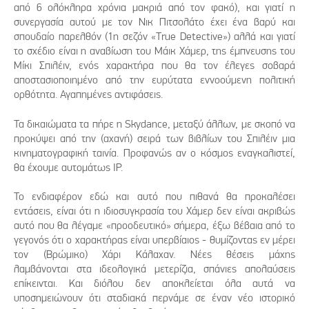
από 6 ολόκληρα χρόνια μακριά από τον φακό), και γιατί η
συνεργασία αυτού με τον Νικ Πιτσολάτο έχει ένα βαρύ και
σπουδαίο παρελθόν (1η σεζόν «True Detective») αλλά και γιατί
το σχέδιο είναι η αναβίωση του Μάικ Χάμερ, της έμπνευσης του
Μίκι Σπιλέιν, ενός χαρακτήρα που θα τον έλεγες σοβαρά
αποστασιοποιημένο από την ευρύτατα εννοούμενη πολιτική
ορθότητα. Αγαπημένες αντιφάσεις.
Τα δικαιώματα τα πήρε η Skydance, μεταξύ άλλων, με σκοπό να
προκύψει από την (αχανή) σειρά των βιβλίων του Σπιλέιν μια
κινηματογραφική ταινία. Προφανώς αν ο κόσμος εναγκαλιστεί,
θα έχουμε αυτομάτως IP.
Το ενδιαφέρον εδώ και αυτό που πιθανά θα προκαλέσει
εντάσεις, είναι ότι η ιδιοσυγκρασία του Χάμερ δεν είναι ακριβώς
αυτό που θα λέγαμε «προοδευτικό» σήμερα, έξω βέβαια από το
γεγονός ότι ο χαρακτήρας είναι υπερβίαιος - θυμίζοντας εν μέρει
τον (Βρώμικο) Χάρι Κάλαχαν. Νέες θέσεις μάχης
λαμβάνονται στα ιδεολογικά μετερίζια, σπάνιες απολαύσεις
επίκεινται. Και διόλου δεν αποκλείεται όλα αυτά να
υποσημειώνουν ότι σταδιακά περνάμε σε έναν νέο ιστορικό