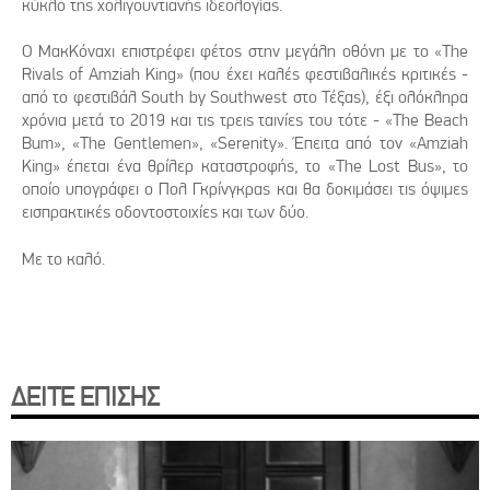
κύκλο της χολιγουντιανής ιδεολογίας.
Ο ΜακΚόναχι επιστρέφει φέτος στην μεγάλη οθόνη με το «The
Rivals of Amziah King» (που έχει καλές φεστιβαλικές κριτικές -
από το φεστιβάλ South by Southwest στο Τέξας), έξι ολόκληρα
χρόνια μετά το 2019 και τις τρεις ταινίες του τότε - «The Beach
Bum», «The Gentlemen», «Serenity». Έπειτα από τον «Amziah
King» έπεται ένα θρίλερ καταστροφής, το «The Lost Bus», το
οποίο υπογράφει ο Πολ Γκρίνγκρας και θα δοκιμάσει τις όψιμες
εισπρακτικές οδοντοστοιχίες και των δύο.
Με το καλό.
ΔΕΙΤΕ ΕΠΙΣΗΣ