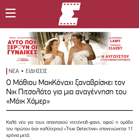
ΝΕΑ
ΕΙΔΗΣΕΙΣ
Ο Μάθιου ΜακΚόναχι ξαναβρίσκει τον
Νικ Πιτσολάτο για μια αναγέννηση του
«Μάικ Χάμερ»
Καλά νέα για τους απανταχού ντετέκτιβ-φανς, αφού η ομάδα
του πρώτου (και καλύτερου) «True Detective» επανενώνεται 11
χρόνια μετά.