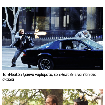
Το «Heat 2» ξεκινά γυρίσματα, το «Heat 3» είναι ήδη στα
σκαριά