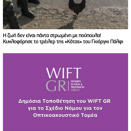
Η ζωή δεν είναι πάντα στρωμένη με πούπουλα!
Κυκλοφόρησε το τρέιλερ της «Κότας» του Γκιόργκι Πάλφι