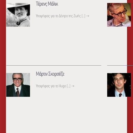
Τέρενς Μάλικ
Υποψήφιος για το Δέντρο της Ζωής [...]
→
Μάρτιν Σκορσέζε
Υποψήφιος για το Hugo [...]
→