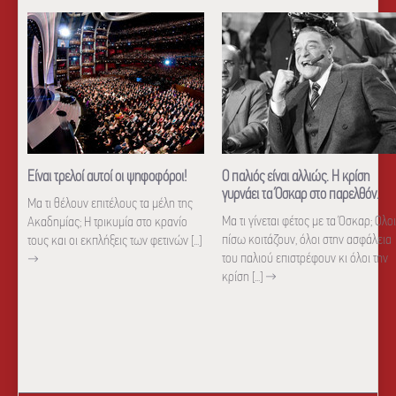
Είναι τρελοί αυτοί οι ψηφοφόροι!
Ο παλιός είναι αλλιώς. Η κρίση
γυρνάει τα Όσκαρ στο παρελθόν.
Μα τι θέλουν επιτέλους τα μέλη της
Μα τι γίνεται φέτος με τα Όσκαρ; Ολοι
Ακαδημίας; Η τρικυμία στο κρανίο
πίσω κοιτάζουν, όλοι στην ασφάλεια
τους και οι εκπλήξεις των φετινών [...]
του παλιού επιστρέφουν κι όλοι την
→
κρίση [...]
→