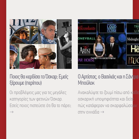
Ποιος θα κερδίσει το Όσκαρ; Εμείς
Ο Αρτίστας, ο Βασιλιάς και η Σάντρα
ξέρουμε (περίπου)
Μπούλοκ
Οι προβλέψεις μας για τις μεγάλες
Ανακαλύψτε το ζουμί πίσω από κάθε
κατηγορίες των φετινών Όσκαρ.
οσκαρική υποψηφιότητα και δείτε
Εσείς ποιος πιστεύετε ότι θα το πάρει;
πώς κατάφεραν να σκαρφαλώσουν
→
στην εννιάδα
→