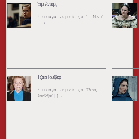
Έιμι Άνταμς
Υποψήφια για την ερμηνεία της στο "The Master"
[...]
→
Τζάκι Γουίβερ
Υποψήφια για την ερμηνεία της στο "Οδηγός
Αισιοδοξίας" [...]
→