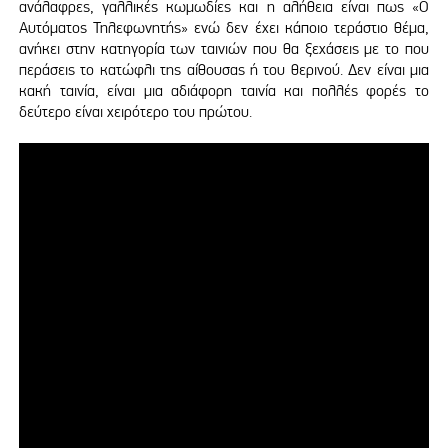
ανάλαφρες, γαλλικές κωμωδίες και η αλήθεια είναι πως «Ο
Αυτόματος Τηλεφωνητής» ενώ δεν έχει κάποιο τεράστιο θέμα,
ανήκει στην κατηγορία των ταινιών που θα ξεχάσεις με το που
περάσεις το κατώφλι της αίθουσας ή του θερινού. Δεν είναι μια
κακή ταινία, είναι μια αδιάφορη ταινία και πολλές φορές το
δεύτερο είναι χειρότερο του πρώτου.