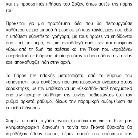
και τις προσωπικές κλήσεις του Σοζέν, όπως αυτές της κόρης
του.
Πρόκειται για μια πρωτότυπη ιδέα που θα λειτουργούσε
καλύτερα σε μια μικρού ή μεσαίου μήκους ταινία, μιας που εδώ
η υπόθεση εξαντλείται γρήγορα, με τους ήρωες να επιδίδονται
από εκεί και πέρα, σε μια ανταλλαγή απόψεων και σκέψεων
γύρω από τη ζωή, τις σχέσεις και την Τέχνη που «τραβάνε»
υπερβολικά σε διάρκεια, ιδιαίτερα όταν το hook όλης της ταινίας
έχει αποκαλυφθεί ήδη στην αρχή.
Το βάρος της πλοκής μετατοπίζεται από το εύρημα του
«απαντητή», στις συνδέσεις που αναπτύσσονται ανάμεσα στους
χαρακτήρες, με την υπόθεση να μη «ξεκολλά» ποτέ πραγματικά
από την κεντρική σύλληψη της ταινίας, καθιστώντας έτσι τον
ρυθμό αρκετά ράθυμο, δίχως την παραμικρή αυξομείωση σε
επίπεδο διήγησης.
Χωρίς το πολύ μεγάλο όνομα (τουλάχιστον για τη δική μας
κινηματογραφική διανομή) η ταινία του Γκοντέ δύσκολα θα
«τραβήξει» άλλον κόσμο, πέραν αυτού που αρέσκεται στις