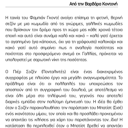
Από την Βαρβάρα Κοντονή
Η ταινία του Φαμπιάν Γκοντέ ανοίγει επίσημα τη φετινή, θερινή
σεζόν με μια κωμωδία από τις γνώριμες, γαλλικές κωμωδίες
που βρίσκουν τον δρόμο προς τη χώρα μας κάθε χρονιά τέτοια
εποχή και αυτό είναι συνάμα καλό και κακό – καλό γιατί έρχεται
το αγαπημένο (για κάποιους, όχι για τη γράφουσα) καλοκαίρι και
κακό γιατί αυτό σημαίνει πως η αναλογία ποσότητας και
ποιότητας στο προσφερόμενο σινεμά εκ Γαλλίας, πρόκειται να
υπολογιστεί με σαρωτική νίκη της ποσότητας.
Ο Πιέρ Σοζέν (Πονταλιντές) είναι ένας διακεκριμένος
συγγραφέας με πλούσιο έργο και μεγάλη αναγνωρισιμότητα. Το
πρόβλημα είναι ότι οι πολλαπλές του υποχρεώσεις τον
αποσπούν από τη συγγραφική του δουλειά, με αποτέλεσμα να
είναι όλη μέρα στο τηλέφωνό του, γεγονός που αποτελεί
διαρκές εμπόδιο στην πολύτιμη έμπνευσή του. Η ιδέα θα έρθει
όταν ο Σοζέν παρακολουθήσει την παράσταση του Μπατίστ (Σισέ)
ενός ικανότατου μίμου, τον οποίο και θα προσλάβει προκειμένου
να απαντάει τις κλήσεις για χάρη του παριστάνοντας τον...ίδιο! Η
κατάσταση θα περιπλεχθεί όταν ο Μπατίστ βρεθεί να απαντάει