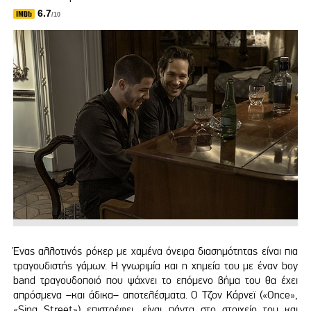
6.7
/10
Ένας αλλοτινός ρόκερ με χαμένα όνειρα διασημότητας είναι πια
τραγουδιστής γάμων. Η γνωριμία και η χημεία του με έναν boy
band τραγουδοποιό που ψάχνει το επόμενο βήμα του θα έχει
απρόσμενα –και άδικα– αποτελέσματα. Ο Τζον Κάρνεϊ («Once»,
«Sing Street») επιστρέφει, είναι πάντα στο στοιχείο του και