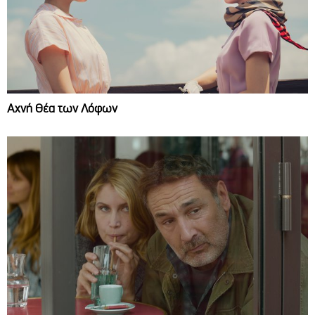
Αχνή Θέα των Λόφων