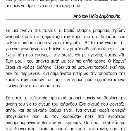
μπορείς να βρεις ένα σπίτι στο σινεμά του.
Από τον Ηλία Δημόπουλο
Σε μια σκηνή της ταινίας, ο βαθιά 50άρης μπαμπάς, πρώην
wannabe ροκ σταρ, φωνάζει την κόρη του στο δωμάτιο που
κάθεται ακόμα σκαρώνοντας τραγούδια. Θέλει την γνώμη της
για ένα καινούργιο του. Εκείνη τον ρωτάει «θα πάρει ώρα;» «Γιατί
έχεις κάτι που επείγει;», την ρωτά, όχι με αγένεια, αυτός. «Τη
ζωή μου», του απαντά αυτή με τον πιο απλό τρόπο. Ο Κάρνεϊ
ξέρει να γράφει διάλογο, ξέρει να σε ματώνει τοσοδά εκεί που
δεν το περιμένεις, αντιλαμβάνεται πλήρως την απόσταση της
εποχής των ηρώων του από την εποχή που εξελίσσεται ενώ
εκείνοι ζουν στον κόσμο τους.
Σε αυτό το τελευταίο πρακτικά μπορεί κανείς να βασίσει την
αγάπη του για το σινεμά του Ιρλανδού. Ένα σινεμά που φαντάζει
απλό, και σε μεγάλο βαθμό είναι, ένα σινεμά χωρίς σινεφίλ
απογειώσεις που θα τον καλούσαν ποτέ στα ενδότερα
σκληροπυρηνικών θεατών και κριτικών. Ωστόσο, διεκδικώ για
τον Κάρνεϊ κάτι, ιδιαίτερα ορατό σε τούτη την ταινία, που τον