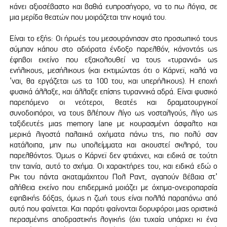
κάνει αξιοσέβαστο και βαθιά ευπροσήγορο, να το πω λόγια, σε
μια μερίδα θεατών που μοιράζεται την κοψιά του.
Είναι το εξής: Οι ήρωές του μεσουράνησαν στο προσωπικό τους
σύμπαν κάπου στο αδιόρατα ένδοξο παρελθόν, κάνοντάς ως
έφηβοι εκείνο που εξακολουθεί να τους «τυραννά» ως
ενήλικους, μεσήλικους (και εκτιμώντας ότι ο Κάρνεϊ, καλά να
’ναι, θα εργάζεται ως τα 100 του, και υπερήλικους). Η εποχή
φυσικά άλλαξε, και άλλαξε επίσης τυραννικά αδρά. Είναι φυσικό
παρεπόμενο οι νεότεροι, θεατές και δραματουργικοί
συνοδοιπόροι, να τους βλέπουν λίγο ως νοσταλγούς, λίγο ως
ταξιδευτές μιας memory lane με κουρασμένη άσφαλτο και
μερικά λιγοστά παλαιικά οχήματα πάνω της, πιο πολύ σαν
κατάλοιπα, μην πω υπολείμματα και ακουστεί σκληρό, του
παρελθόντος. Όμως ο Κάρνεϊ δεν φτιάχνει, και ειδικά σε τούτη
την ταινία, αυτό το σχήμα. Οι χαρακτήρες του, και ειδικά εδώ ο
Ρικ του πάντα ακαταμάχητου Πολ Ραντ, αγαπούν βέβαια στ’
αλήθεια εκείνο που επιδερμικά μοιάζει με όχημα-ονειροπαρσία
εφηβικής δόξας, όμως η ζωή τους είναι πολλά παραπάνω από
αυτό που φαίνεται. Και παρότι φαίνονται δορυφόροι μιας οριστικά
περασμένης αποδραστικής λογικής (όχι τυχαία υπάρχει κι ένα