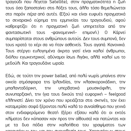
τραγούδι που λέγεται Satellite), στην πραγματικότητα η ζωή
τους όσο ξαποσταίνει στις λόξες τους, άλλο τόσο θεμελιώνεται
στο παρόν
πέρα
από αυτές. (Εξού και είναι ευφυές πραγματικά
το σεναριακό εύρημα της ερμηνείας του τραγουδιού, αφού
καθρεφτίζει ότι η πραγματική ζωή υπηρετείται από την
φαντασιωτική τους -φαινομενική- επιμονή.) Ο Κάρνεϊ
συμπαρίσταται στους ανθρώπους αυτούς. Δεν τους συμπονά, δεν
τους κρατά το χέρι σα να ήταν ασθενείς. Τους αγαπά. Κανονικά.
Τους στέργει ευλογημένα άκριτα γιατί είναι καλοί άνθρωποι,
διόλου εγωκεντρικοί, αδύναμοι ίσως λιγάκι, αλλά καλοί ως το
μεδούλι. Και τραγουδάνε ωραία.
Εδώ, σε τούτη την power ballad, από πολύ νωρίς μπαίνεις στην
οικεία ατμόσφαιρα της Ιρλανδίας, την κλασικοροκάδικη, την
μπαλανταδόρικη, την υπερβατικά μουσικόφιλη, την
συνυπαρξιακή, την (για τους δικούς της) ευφορική – feelgood
ελληνιστί. Δίνει τον χρόνο που χρειάζεται στις σκηνές, τον έχει
καταμερίσει σοφά ξέροντας πολύ καλά το συναίσθημα που γεννά
στον ενδιαφερόμενο θεατή (ξέρει εξίσου καλά ότι οι εκτός
κλίματος δεν κόπιασαν καν προς την αίθουσα) και πατώντας και
με τα δυο πόδια στην καλοήθεια του γραψίματος των
χαρακτήρων του και την σκηνοθεσία τους. Χαρακτήρων στους