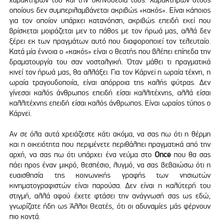
οποίους δεν συμπεριλαμβάνεται ακριβώς «κακός». Είναι κάποιος
για τον οποίον υπάρχει κατανόηση, ακριβώς επειδή εκεί που
βρίσκεται μοιράζεται μεν το πάθος με τον ήρωά μας, αλλά δεν
ξέρει εκ των πραγμάτων αυτό που διαφοροποιεί τον τελευταίο.
Κατά μία έννοια ο «κακός» είναι ο θεατής που βλέπει επίπεδα την
δραματουργία του σαν νοσταλγική. Όταν μάθει τι πραγματικά
κινεί τον ήρωά μας, θα αλλάξει. Για τον Κάρνεϊ η ωραία τέχνη, η
ωραία τραγουδοποιία, είναι απόρροια της καλής φύτρας. Δεν
γίνεσαι καλός άνθρωπος επειδή είσαι καλλιτέχνης, αλλά είσαι
καλλιτέχνης επειδή είσαι καλός άνθρωπος. Είναι ωραίος τύπος ο
Κάρνεϊ.
Αν σε όλα αυτά χρειάζεστε κάτι ακόμα, να σας πω ότι η θέρμη
και η οικειότητα που περιμένετε περιθάλπει πραγματικά από την
αρχή, να σας πω ότι υπάρχει ένα νεύμα στο
Once
που θα σας
πάει προς έναν μικρό, θεσπέσιο, λυγμό, να σας βεβαιώσω ότι η
ευαισθησία της κοινωνικής γραφής των νησιωτών
κινηματογραφιστών είναι παρούσα. Δεν είναι η καλύτερή του
στιγμή, αλλά αφού έχετε φτάσει την ανάγνωσή σας ως εδώ,
γνωρίζατε ήδη ως Άλλοι Θεατές, ότι οι αδυναμίες μάς φέρνουν
πιο κοντά.