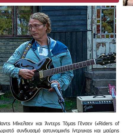
ντς Μίκελσεν και Άντερς Τόμας Γένσεν («Riders of
χωριστό συνδυασμό αστυνομικής ίντριγκας και μαύρης