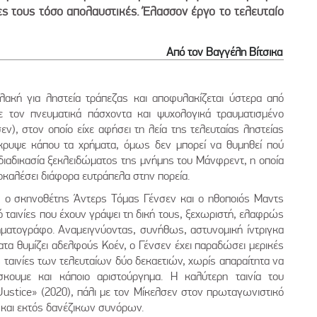
ες τους τόσο απολαυστικές. Έλασσον έργο το τελευταίο
Από τον Βαγγέλη Βίτσικα
λακή για ληστεία τράπεζας και αποφυλακίζεται ύστερα από
ε τον πνευματικά πάσχοντα και ψυχολογικά τραυματισμένο
), στον οποίο είχε αφήσει τη λεία της τελευταίας ληστείας
κρυψε κάπου τα χρήματα, όμως δεν μπορεί να θυμηθεί πού
 διαδικασία ξεκλειδώματος της μνήμης του Μάνφρεντ, η οποία
οκαλέσει διάφορα ευτράπελα στην πορεία.
0, ο σκηνοθέτης Άντερς Τόμας Γένσεν και ο ηθοποιός Μαντς
ό ταινίες που έχουν γράψει τη δική τους, ξεχωριστή, ελαφρώς
ηματογράφο. Αναμειγνύοντας, συνήθως, αστυνομική ίντριγκα
ατα θυμίζει αδελφούς Κοέν, ο Γένσεν έχει παραδώσει μερικές
ς ταινίες των τελευταίων δύο δεκαετιών, χωρίς απαραίτητα να
σκουμε και κάποιο αριστούργημα. Η καλύτερη ταινία του
Justice» (2020), πάλι με τον Μίκελσεν στον πρωταγωνιστικό
α και εκτός δανέζικων συνόρων.