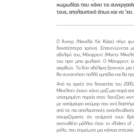
κωμωδίας που κάνει τις συνεργασί
τους, απολαυστικό όπως και να ‘χει.
Ο Άνκερ (Νικολάι Λίε Κάας) πήγε φυ
δεκατέσσερα χρόνια. Επανενώνεται μ
αδελφό του, Μάνφρεντ (Μαντς Μίκελσεν
του πριν μπει φυλακή. Ο Μάνφρεντ έ
ακριβώς. Τα δύο αδέλφια ξεκινούν μια
θα συναντήσει πολλά εμπόδια και θα πρ
Από τις αρχές της δεκαετίας του 200
Μίκελσεν έχουν κάνει μαζί μια σειρά απ
υποτιμημένη πορεία στον δανέζικο κιν
με κατάμαυρο χιούμορ που ανά διαστήμ
από τις πιο απολαυστικές σκανδιναβικέ
ισχυριζόμαστε ότι ανάμεσά τους βρί
σκηνοθέτη μάλλον ήταν το «Riders of 
ρόλο, που σημείωσε μια κάποια επιτυχί