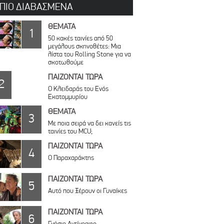
 ΠΙΟ ΔΙΑΒΑΣΜΕΝΑ
ΘΕΜΑΤΑ
1
50 κακές ταινίες από 50
μεγάλους σκηνοθέτες: Μια
λίστα του Rolling Stone για να
σκοτωθούμε
ΠΑΙΖΟΝΤΑΙ ΤΩΡΑ
2
Ο Κλειδαράς του Ενός
Εκατομμυρίου
ΘΕΜΑΤΑ
3
Με ποια σειρά να δει κανείς τις
ταινίες του MCU;
ΠΑΙΖΟΝΤΑΙ ΤΩΡΑ
4
Ο Παραχαράκτης
ΠΑΙΖΟΝΤΑΙ ΤΩΡΑ
5
Αυτό που Ξέρουν οι Γυναίκες
ΠΑΙΖΟΝΤΑΙ ΤΩΡΑ
6
Γνήσιο Αντίγραφο