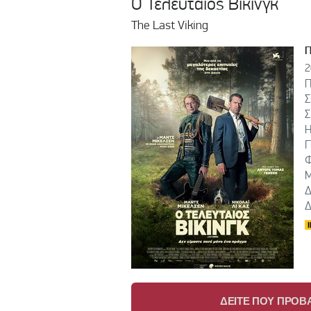
Ο Τελευταίος Βίκινγκ
The Last Viking
2
Π
Σ
Σ
Η
Γ
Φ
Μ
Δ
Δ
ΔΕΙΤΕ ΠΟΥ ΠΡΟΒΑ