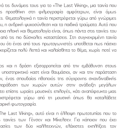
τις δυνάμεις τους για το «The Last Viking», μια ταινία που
ς προσθήκη στη φιλμογραφία αμφότερων, είναι όμως
τές. Θεματολογικά η ταινία περιστρέφεται γύρω από γνώριμες
υ, η ανδρική ψυχοσύνθεση και τα παιδικά τραύματα. Αυτό που
μοια πλοκή και θεματολογία είναι, όπως πάντα στις ταινίες του
ι από τις πιο δύσκολες καταστάσεις. Στη συγκεκριμένη ταινία
ου ότι ένας από τους πρωταγωνιστές υποτίθεται πως πάσχει
ειρίζεται πολύ λεπτά και καλαίσθητα το θέμα, χωρίς ποτέ να
ος και η δράση εξισορροπείται από την εμβάθυνση στους
υποστηρικτικό καστ είναι θαυμάσιοι, αν και την παράσταση
ν, ένας σπουδαίος ηθοποιός της σύγχρονης σκανδιναβικής
ν παράδοση των χωρών αυτών στην ανάδειξη μεγάλων
τει επίσης ωραίες μουσικές επιλογές, κάτι αναπόφευκτο μιας
ριστρέφεται γύρω από τη μουσική όπως θα καταλάβετε
αιρική φωτογραφία.
he Last Viking», αυτό είναι η έλλειψη πρωτοτυπίας που το
ς ταινίες των Γένσεν και Μίκελσεν. Για κάποιον που έχει
γασίες των δύο καλλιτεχνών, ελάχιστες εκπλήξεις τον