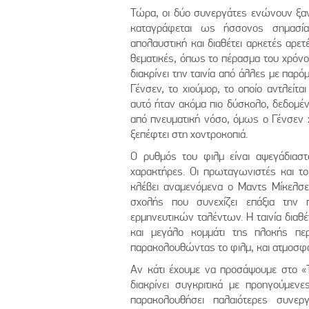
Τώρα, οι δύο συνεργάτες ενώνουν ξανά 
καταγράφεται ως ήσσονος σημασία
απολαυστική και διαθέτει αρκετές αρε
θεματικές, όπως το πέρασμα του χρόνο
διακρίνει την ταινία από άλλες με παρό
Γένσεν, το χιούμορ, το οποίο αντλείτα
αυτό ήταν ακόμα πιο δύσκολο, δεδομέν
από πνευματική νόσο, όμως ο Γένσεν χ
ξεπέφτει στη χοντροκοπιά.
Ο ρυθμός του φιλμ είναι αψεγάδιαστ
χαρακτήρες. Οι πρωταγωνιστές και το 
κλέβει αναμενόμενα ο Μαντς Μίκελσε
σχολής που συνεχίζει επάξια τη
ερμηνευτικών ταλέντων. Η ταινία διαθέ
και μεγάλο κομμάτι της πλοκής πε
παρακολουθώντας το φιλμ, και ατμοσφ
Αν κάτι έχουμε να προσάψουμε στο «T
διακρίνει συγκριτικά με προηγούμενε
παρακολουθήσει παλαιότερες συνερ