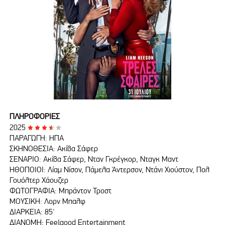
ΠΛΗΡΟΦΟΡΙΕΣ
2025
ΠΑΡΑΓΩΓΗ: ΗΠΑ
ΣΚΗΝΟΘΕΣΙΑ: Ακίβα Σάφερ
ΣΕΝΑΡΙΟ: Ακίβα Σάφερ, Νταν Γκρέγκορ, Νταγκ Μαντ
ΗΘΟΠΟΙΟΙ: Λίαμ Νίσον, Πάμελα Άντερσον, Ντάνι Χιούστον, Πολ
Γουόλτερ Χάουζερ
ΦΩΤΟΓΡΑΦΙΑ: Μπράντον Τροστ
ΜΟΥΣΙΚΗ: Λορν Μπαλφ
ΔΙΑΡΚΕΙΑ: 85'
ΔΙΑΝΟΜΗ: Feelgood Entertainment