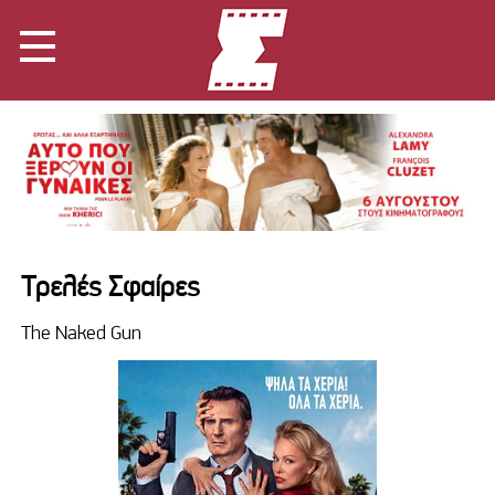
Tρελές Σφαίρες
Τhe Naked Gun