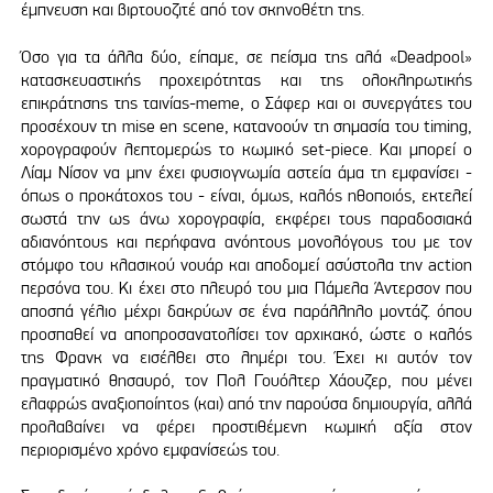
έμπνευση και βιρτουοζιτέ από τον σκηνοθέτη της.
Όσο για τα άλλα δύο, είπαμε, σε πείσμα της αλά «Deadpool»
κατασκευαστικής προχειρότητας και της ολοκληρωτικής
επικράτησης της ταινίας-meme, ο Σάφερ και οι συνεργάτες του
προσέχουν τη mise en scene, κατανοούν τη σημασία του timing,
χορογραφούν λεπτομερώς το κωμικό set-piece. Και μπορεί ο
Λίαμ Νίσον να μην έχει φυσιογνωμία αστεία άμα τη εμφανίσει -
όπως ο προκάτοχος του - είναι, όμως, καλός ηθοποιός, εκτελεί
σωστά την ως άνω χορογραφία, εκφέρει τους παραδοσιακά
αδιανόητους και περήφανα ανόητους μονολόγους του με τον
στόμφο του κλασικού νουάρ και αποδομεί ασύστολα την action
περσόνα του. Κι έχει στο πλευρό του μια Πάμελα Άντερσον που
αποσπά γέλιο μέχρι δακρύων σε ένα παράλληλο μοντάζ. όπου
προσπαθεί να αποπροσανατολίσει τον αρχικακό, ώστε ο καλός
της Φρανκ να εισέλθει στο λημέρι του. Έχει κι αυτόν τον
πραγματικό θησαυρό, τον Πολ Γουόλτερ Χάουζερ, που μένει
ελαφρώς αναξιοποίητος (και) από την παρούσα δημιουργία, αλλά
προλαβαίνει να φέρει προστιθέμενη κωμική αξία στον
περιορισμένο χρόνο εμφανίσεώς του.