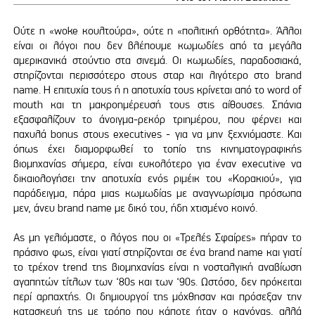
Ούτε η «woke κουλτούρα», ούτε η «πολιτική ορθότητα». Άλλοι
είναι οι λόγοι που δεν βλέπουμε κωμωδίες από τα μεγάλα
αμερικανικά στούντιο στα σινεμά. Οι κωμωδίες, παραδοσιακά,
στηρίζονται περισσότερο στους σταρ και λιγότερο στο brand
name. Η επιτυχία τους ή η αποτυχία τους κρίνεται από το word of
mouth και τη μακροημέρευσή τους στις αίθουσες. Σπάνια
εξασφαλίζουν το άνοιγμα-ρεκόρ τριημέρου, που φέρνει και
παχυλά bonus στους executives - για να μην ξεχνιόμαστε. Και
όπως έχει διαμορφωθεί το τοπίο της κινηματογραφικής
βιομηχανίας σήμερα, είναι ευκολότερο για έναν executive να
δικαιολογήσει την αποτυχία ενός ριμέικ του «Κορακιού», για
παράδειγμα, πάρα μιας κωμωδίας με αναγνωρίσιμα πρόσωπα
μεν, άνευ brand name με δικό του, ήδη χτισμένο κοινό.
Ας μη γελιόμαστε, ο λόγος που οι «Τρελές Σφαίρες» πήραν το
πράσινο φως, είναι γιατί στηρίζονται σε ένα brand name και γιατί
το τρέχον trend της βιομηχανίας είναι η νοσταλγική αναβίωση
αγαπητών τίτλων των ‘80s και των ‘90s. Ωστόσο, δεν πρόκειται
περί αρπαχτής. Oι δημιουργοί της μόχθησαν και πρόσεξαν την
κατασκευή της με τρόπο που κάποτε ήταν ο κανόνας, αλλά