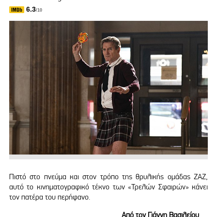
6.3
/10
Πιστό στο πνεύμα και στον τρόπο της θρυλικής ομάδας ΖΑΖ,
αυτό το κινηματογραφικό τέκνο των «Τρελών Σφαιρών» κάνει
τον πατέρα του περήφανο.
Aπό τον Γιάννη Βασιλείου