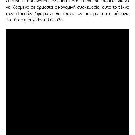
Συνειδητά ασπόνδυλο, αξιοθαύμαστα πυκνό σε κωμικά γκαγκ
και δοσμένο σε αρμοστά οικονομική συσκευασία, αυτό το τέκνο
των «Τρελών Σφαιρών» θα έκανε τον πατέρα του περήφανο.
Κοπιάστε (και γελάστε) άφοβα.