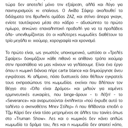
τώρα δεν αποτελεί μόνο την εξαίρεση, αλλά και λόγο για
πανηγυρισμούς κι επαίνους. Ο Ακίβα Σάφερ ακολουθεί τα
διδάγματα της θρυλικής ομάδας ΖΑΖ, και στήνει άπειρα γκαγκ,
ενίοτε ταυτόχρονα μέσα στο κάδρο – αδυσώπητο το πρώτο
ημίωρο, σηκώνει επαναληπτική προβολή για να τα προλάβεις
όλα- υπενθυμίζοντας ότι οι καλύτερες κωμωδίες διαθέτουν τα
τρία μεγάλα χι: χιούμορ, χορογραφία και χρονισμό.
Το πρώτο είναι, ως γνωστόν, υποκειμενικό, ωστόσο oι «Τρελές
Σφαίρες» δοκιμάζουν κάθε πιθανό κι απίθανο τρόπο χιούμορ
στην προσπάθεια να μας κάνουν να γελάσουμε. Είναι ένα έργο
όπου η κωμική διάνοια πήρε carte blance και δημιούργησε άνευ
εγκράτειας. Κι αλίμονο, πόσο δυστυχείς όσοι θέλουν εγκρατείς
τους εκπροσώπους της κωμωδίας. εκείνοι που βλέπουν τον
Βέγγο στο «Όλα είναι Δρόμος» και μιλούν για χαμένες
ερμηνευτικές ευκαιρίες, που binge-άρουν - τι λέξη! - το
«Severance» και αναρωτιούνται έκπληκτοι «πού έκρυβε αυτό το
ταλέντο ο σκηνοθέτης Μπεν Στίλερ» ή που θλίβονται επειδή ο
Τζιμ Κάρεϊ δεν είναι τόσο μετρημένος σε άλλες του ταινίες όπως
στο «Truman Show». Λες και ο κωμικός δεν κάνει απλώς
κωμωδία το δράμα του, λες και η κωμωδία δεν απαιτεί κόπο,