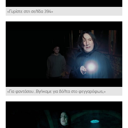
«Γυρίστε στη σελίδα 394»
«Για φαντάσου...Βγήκαμε για βόλτα στο φεγγαρόφως;»