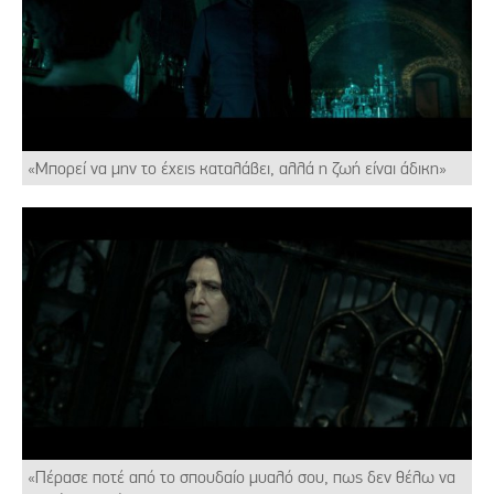
«Μπορεί να μην το έχεις καταλάβει, αλλά η ζωή είναι άδικη»
«Πέρασε ποτέ από το σπουδαίο μυαλό σου, πως δεν θέλω να