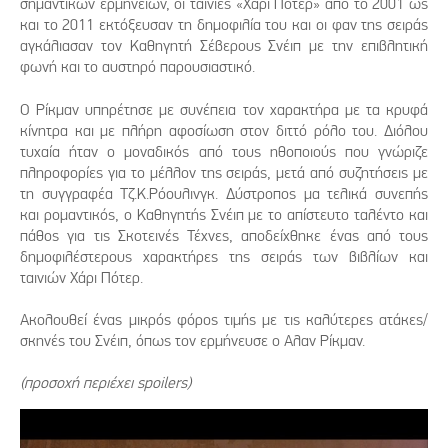
σημαντικών ερμηνειών, οι ταινίες «Χάρι Πότερ» από το 2001 ως
και το 2011 εκτόξευσαν τη δημοφιλία του και οι φαν της σειράς
αγκάλιασαν τον Καθηγητή Σέβερους Σνέιπ με την επιβλητική
φωνή και το αυστηρό παρουσιαστικό.
Ο Ρίκμαν υπηρέτησε με συνέπεια τον χαρακτήρα με τα κρυφά
κίνητρα και με πλήρη αφοσίωση στον διττό ρόλο του. Διόλου
τυχαία ήταν ο μοναδικός από τους ηθοποιούς που γνώριζε
πληροφορίες για το μέλλον της σειράς, μετά από συζητήσεις με
τη συγγραφέα Τζ.Κ.Ρόουλινγκ. Δύστροπος μα τελικά συνεπής
και ρομαντικός, ο Καθηγητής Σνέιπ με το απίστευτο ταλέντο και
πάθος για τις Σκοτεινές Τέχνες, αποδείχθηκε ένας από τους
δημοφιλέστερους χαρακτήρες της σειράς των βιβλίων και
ταινιών Χάρι Πότερ.
Ακολουθεί ένας μικρός φόρος τιμής με τις καλύτερες ατάκες/
σκηνές του Σνέιπ, όπως τον ερμήνευσε ο Αλαν Ρίκμαν.
(προσοχή περιέχει spoilers)