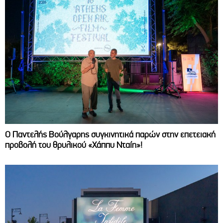
Ο Παντελής Βούλγαρης συγκινητικά παρών στην επετειακή
προβολή του θρυλικού «Χάππυ Νταίη»!