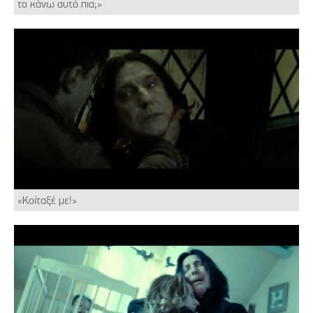
το κάνω αυτό πια;»
«Κοίταξέ με!»