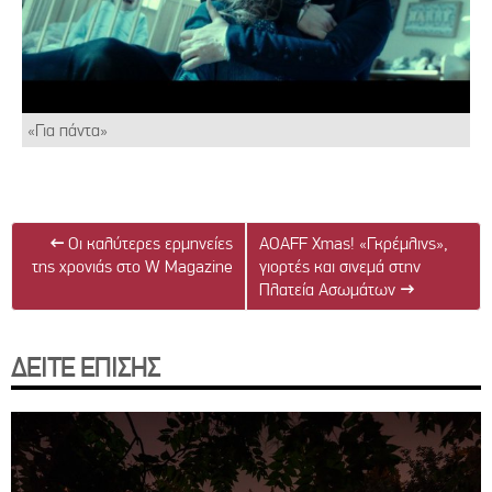
«Για πάντα»
←
Οι καλύτερες ερμηνείες
AOAFF Xmas! «Γκρέμλινς»,
της χρονιάς στο W Magazine
γιορτές και σινεμά στην
Πλατεία Ασωμάτων
→
ΔΕΙΤΕ ΕΠΙΣΗΣ