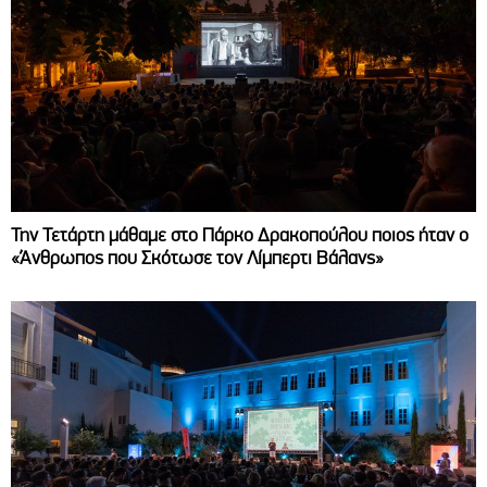
Την Τετάρτη μάθαμε στο Πάρκο Δρακοπούλου ποιος ήταν ο
«Άνθρωπος που Σκότωσε τον Λίμπερτι Βάλανς»